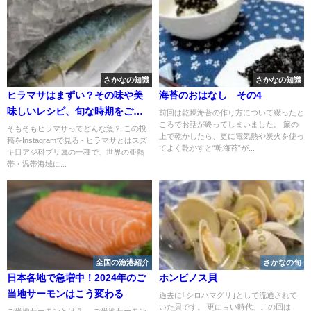
さかなの知識
さかなの知識
ヒラマサはまずい？その味や美
海苔のおはなし その4
味しいレシピ、旬な時期をご紹
前回は乾燥海苔の作り方について綴ったと
ころでお話が終ってしまいました。 簾の
介
そもそもヒラマサってどんな魚？ この投
上で乾かしたら、更に電気熱や炭火を使っ
稿をInstagramで見る - ヒラマサとはスズ
てよく乾かすと“乾海苔”が...
キ目アジ科ブリ属の一種で、世界の亜熱
帯・温帯海域に...
全国の漁港紹介
さかなの旬
日本各地で急増中！2024年のご
ホンビノス貝
当地サーモンはこう変わる
過去に｢シロハマグリ｣として流通されて
いた貝です。 更に古い時代、この回は