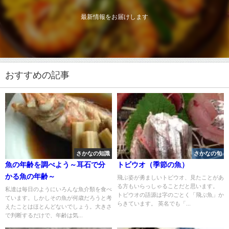
最新情報をお届けします
おすすめの記事
さかなの知識
さかなの旬
魚の年齢を調べよう～耳石で分
トビウオ（季節の魚）
かる魚の年齢～
飛ぶ姿が勇ましいトビウオ、見たことがあ
る方もいらっしゃることだと思います。
私達は毎日のようにいろんな魚介類を食べ
トビウオの語源は字のごとく「飛ぶ魚」か
ています。しかしその魚が何歳だろうと考
らきています。 英名でも「...
えたことはほとんどないでしょう。大きさ
で判断するだけで、年齢は気...