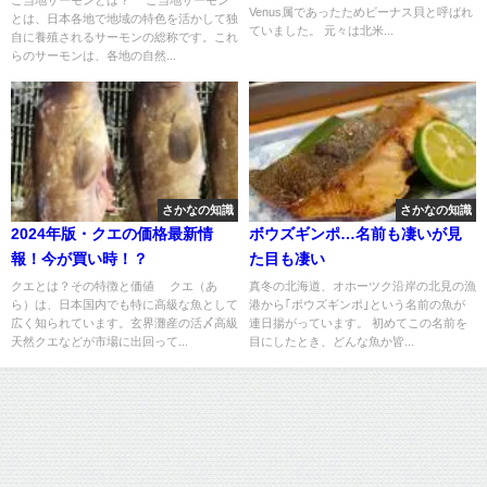
ご当地サーモンとは？ ご当地サーモン
Venus属であったためビーナス貝と呼ばれ
とは、日本各地で地域の特色を活かして独
ていました。 元々は北米...
自に養殖されるサーモンの総称です。これ
らのサーモンは、各地の自然...
さかなの知識
さかなの知識
2024年版・クエの価格最新情
ボウズギンポ…名前も凄いが見
報！今が買い時！？
た目も凄い
クエとは？その特徴と価値 クエ（あ
真冬の北海道、オホーツク沿岸の北見の漁
ら）は、日本国内でも特に高級な魚として
港から｢ボウズギンポ｣という名前の魚が
広く知られています。玄界灘産の活〆高級
連日揚がっています。 初めてこの名前を
天然クエなどが市場に出回って...
目にしたとき、どんな魚か皆...