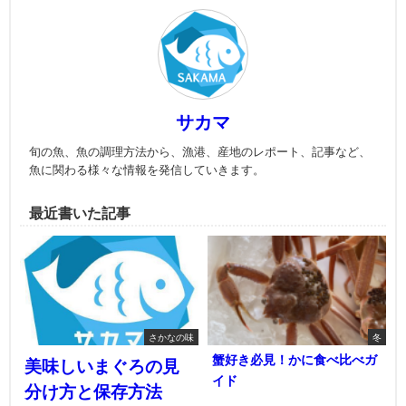
サカマ
旬の魚、魚の調理方法から、漁港、産地のレポート、記事など、
魚に関わる様々な情報を発信していきます。
最近書いた記事
さかなの味
冬
蟹好き必見！かに食べ比べガ
美味しいまぐろの見
イド
分け方と保存方法