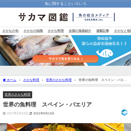
魚に関することいろいろ
さかなの旬
さかなの知識
さかな料理
全国の漁港紹介
連載記事
さかなと地
ホーム
さかな料理
世界のさかな料理
世界の魚料理 スペイン・パエリ
ア
世界のさかな料理
世界の魚料理 スペイン・パエリア
2017年2月10日
2021年9月13日