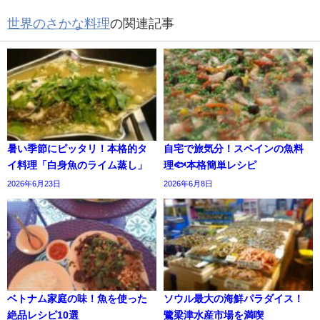
世界のさかな料理
の関連記事
暑い季節にピッタリ！本格的タ
自宅で旅気分！スペインの魚料
イ料理「白身魚のライム蒸し」
理🐟本格簡単レシピ
2026年6月23日
2026年6月8日
ベトナム家庭の味！魚を使った
ソウル最大の海鮮パラダイス！
絶品レシピ10選
鷺梁津水産市場を満喫