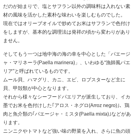
だのが始まりで、塩とサフラン以外の調味料は入れない素
材の風味を活かした素朴な味わいを楽しむものでした。
現在ではオリーブオイルで炒めてお米はサフランで色付け
をしますが、基本的な調理法は発祥の頃から変わりがあり
ません。
そしてもう一つは地中海の海の幸を中心とした「パエージ
ャ・マリネーラ(Paella marinera)」、いわゆる“漁師風パエ
リア”と呼ばれているものです。
ムール貝、ハマグリ、カニ、エビ、ロブスターなど主に
貝、甲殻類が中心となります。
それから様々なシーフードパエリアが派生しており、イカ
墨でお米を色付けした｢アロス・ネグロ(Arroz negro)｣、鶏
肉と魚介類の｢パエージャ・ミスタ(Paella mixta)｣などがあ
ります。
ニンニクやトマトなど強い味の野菜を入れ、さらに魚の頭