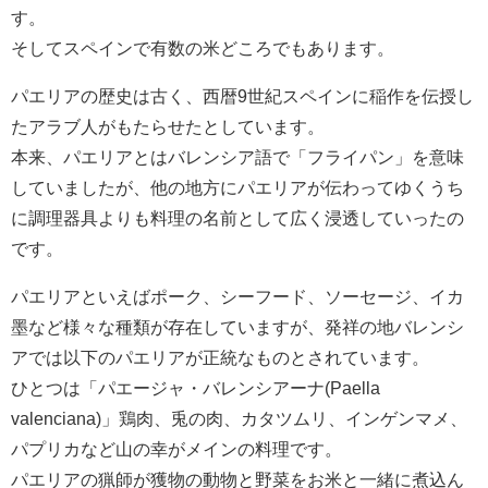
す。
そしてスペインで有数の米どころでもあります。
パエリアの歴史は古く、西暦9世紀スペインに稲作を伝授し
たアラブ人がもたらせたとしています。
本来、パエリアとはバレンシア語で「フライパン」を意味
していましたが、他の地方にパエリアが伝わってゆくうち
に調理器具よりも料理の名前として広く浸透していったの
です。
パエリアといえばポーク、シーフード、ソーセージ、イカ
墨など様々な種類が存在していますが、発祥の地バレンシ
アでは以下のパエリアが正統なものとされています。
ひとつは「パエージャ・バレンシアーナ(Paella
valenciana)」鶏肉、兎の肉、カタツムリ、インゲンマメ、
パプリカなど山の幸がメインの料理です。
パエリアの猟師が獲物の動物と野菜をお米と一緒に煮込ん