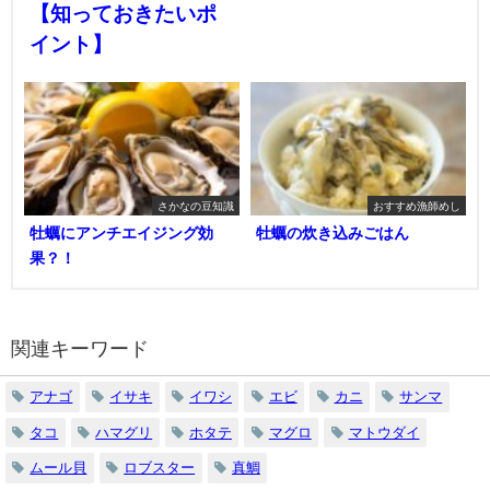
【知っておきたいポ
イント】
さかなの豆知識
おすすめ漁師めし
牡蠣にアンチエイジング効
牡蠣の炊き込みごはん
果？！
関連キーワード
アナゴ
イサキ
イワシ
エビ
カニ
サンマ
タコ
ハマグリ
ホタテ
マグロ
マトウダイ
ムール貝
ロブスター
真鯛