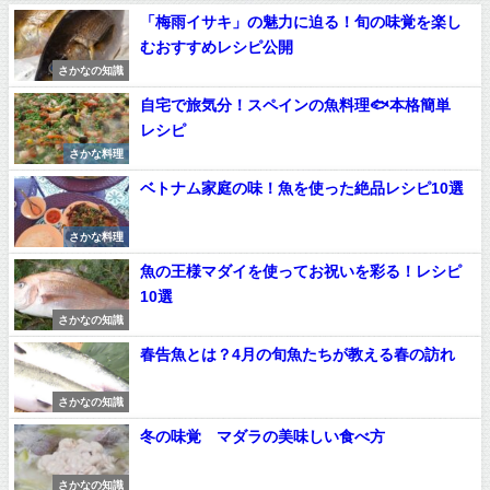
「梅雨イサキ」の魅力に迫る！旬の味覚を楽し
むおすすめレシピ公開
さかなの知識
自宅で旅気分！スペインの魚料理🐟本格簡単
レシピ
さかな料理
ベトナム家庭の味！魚を使った絶品レシピ10選
さかな料理
魚の王様マダイを使ってお祝いを彩る！レシピ
10選
さかなの知識
春告魚とは？4月の旬魚たちが教える春の訪れ
さかなの知識
冬の味覚 マダラの美味しい食べ方
さかなの知識