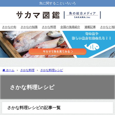
魚に関することいろいろ
さかなの旬
さかなの知識
さかな料理
全国の漁港紹介
連載記事
さかなと地
ホーム
さかな料理
さかな料理レシピ
さかな料理レシピ
さかな料理レシピの記事一覧