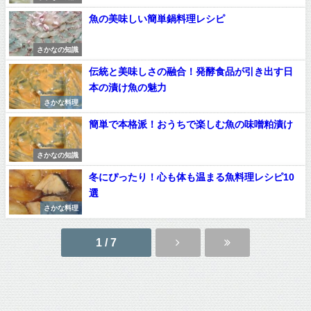
魚の美味しい簡単鍋料理レシピ
さかなの知識
伝統と美味しさの融合！発酵食品が引き出す日
本の漬け魚の魅力
さかな料理
簡単で本格派！おうちで楽しむ魚の味噌粕漬け
さかなの知識
冬にぴったり！心も体も温まる魚料理レシピ10
選
さかな料理
1 / 7