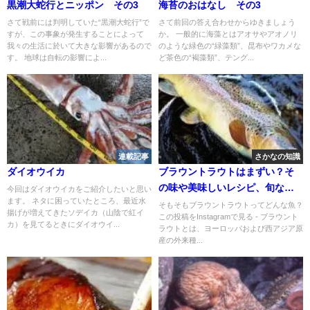
黒潮大蛇行とニッポン その3
海苔のおはなし その3
さて戦前には判明していた“黒潮大蛇行”で
さて前回の答え合わせからゆきましょう
すが、この事象が発生することによって
か。 一般的に海藻とはアオサやアオノリ
我々の生活に於いて大きな影響があるので
のような緑色の“緑藻類”、昆布やワカメな
す。 地球は自転の影響によ...
ど茶色の“褐藻類”、テング...
連載記事
さかなの知識
ダイオウイカ
ブラウントラウトはまずい？そ
の味や美味しいレシピ、旬な時
今回はダイオウイカをご紹介したいと思い
ます。 ネタに困っていたところ、最近水
期をご紹介
そもそもブラウントラウトってどんな魚？
揚げが増えてきたソデイカ（山陰で紅イ
この投稿をInstagramで見る - ブラウント
カ）を見てるときにダイオウイ...
ラウトとは、ヨーロッパおよび西アジア原
産の外来種...