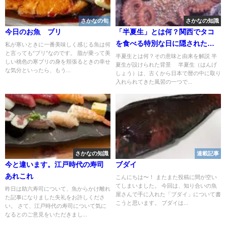
さかなの旬
さかなの知識
今日のお魚 ブリ
「半夏生」とは何？関西でタコ
を食べる特別な日に隠された意
私が寒いときに一番美味しく感じる魚は何
と言っても“ブリ”なのです。 脂が乗って美
味とは
半夏生とは何？その意味と由来を解説 半
しい桃色の寒ブリの身を頬張るときの幸せ
夏生が設けられた背景 半夏生（はんげ
な気分といったら、もう...
しょう）は、古くから日本で暦の中に取り
入れられてきた風習の一つで...
さかなの知識
連載記事
今と違います。江戸時代の寿司
ブダイ
あれこれ
こんにちは〜！ またまた投稿に間が空い
てしまいました。 今回は、知り合いの魚
昨日は助六寿司について、魚からかけ離れ
屋さんで手に入れた「ブダイ」について書
た記事になりました失礼をお許しくださ
こうと思います。 ブダイは...
い。 さて、江戸時代の寿司について気に
なるとのご意見をいただきまし...