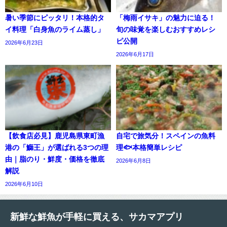
暑い季節にピッタリ！本格的タ
「梅雨イサキ」の魅力に迫る！
イ料理「白身魚のライム蒸し」
旬の味覚を楽しむおすすめレシ
ピ公開
2026年6月23日
2026年6月17日
【飲食店必見】鹿児島県東町漁
自宅で旅気分！スペインの魚料
港の「鰤王」が選ばれる3つの理
理🐟本格簡単レシピ
由｜脂のり・鮮度・価格を徹底
2026年6月8日
解説
2026年6月10日
新鮮な鮮魚が手軽に買える、サカマアプリ