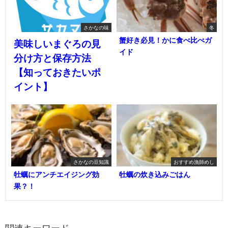
さかなの味
冬
蟹好き必見！かに食べ比べガ
美味しいまぐろの見
イド
分け方と保存方法
【知っておきたいポ
イント】
さかなの豆知識
おすすめ漁師めし
牡蠣にアンチエイジング効
牡蠣の炊き込みごはん
果？！