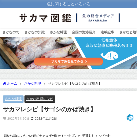
魚に関することいろいろ
さかなの旬
さかなの知識
さかな料理
全国の漁港紹介
連載記事
さかなと地
ホーム
さかな料理
サカマレシピ【サゴシのかば焼き】
さかな料理
さかな料理レシピ
サカマレシピ【サゴシのかば焼き】
2022年7月26日
2022年11月2日
脂の乗ったお魚はかば焼きにすると美味しいです。