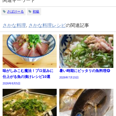
関連キーワード
さばけーる
初級
さかな料理
,
さかな料理レシピ
の関連記事
味がしみこむ魔法！プロ並みに
暑い時期にピッタリの魚料理😋
仕上がる魚の漬けレシピ10選
2026年7月15日
2026年8月5日