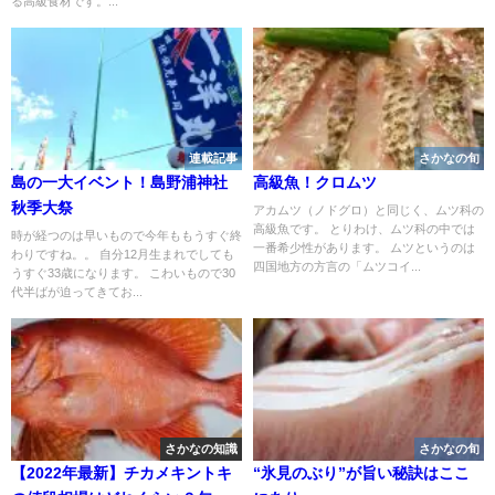
る高級食材です。...
連載記事
さかなの旬
島の一大イベント！島野浦神社
高級魚！クロムツ
秋季大祭
アカムツ（ノドグロ）と同じく、ムツ科の
高級魚です。 とりわけ、ムツ科の中では
時が経つのは早いもので今年ももうすぐ終
一番希少性があります。 ムツというのは
わりですね。。 自分12月生まれでしても
四国地方の方言の「ムツコイ...
うすぐ33歳になります。 こわいもので30
代半ばが迫ってきてお...
さかなの知識
さかなの旬
【2022年最新】チカメキントキ
“氷見のぶり”が旨い秘訣はここ