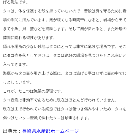
げる漁法です。
タコは、体を保護する殻を持っていないので、普段は身を守るために岩
場の隙間に潜んでいます。潮が緩くなる時間帯になると、岩場から出て
きて小魚、貝、蟹などを捕獲します。そして潮が変わると、また岩場の
隙間に隠れる習性があります。
隠れる場所の少ない砂地はタコにとっては非常に危険な場所です。そこ
にタコ壺を落としておけば、タコは絶好の隠場を見つけたとこれ幸いと
入ってきます。
海底からタコ壺を引き上げる際に、タコは逃げる事はせずに壺の中でじ
っとしています。
これが、たこつぼ漁業の原理です。
タコ壺漁は非効率であるために現在はほとんど行われていません。
現在は主で行われている網漁ではタコは傷つき傷みやすいため、タコを
傷つけないタコ壺漁で採れたタコは珍重されます。
出典元：
長崎県水産部ホームページ