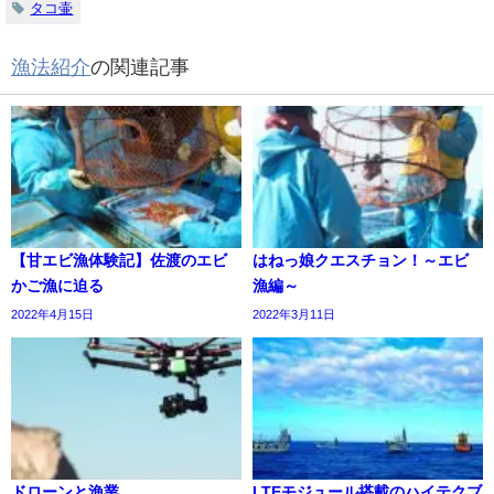
タコ壷
漁法紹介
の関連記事
【甘エビ漁体験記】佐渡のエビ
はねっ娘クエスチョン！～エビ
かご漁に迫る
漁編～
2022年4月15日
2022年3月11日
ドローンと漁業
LTEモジュール搭載のハイテクブ