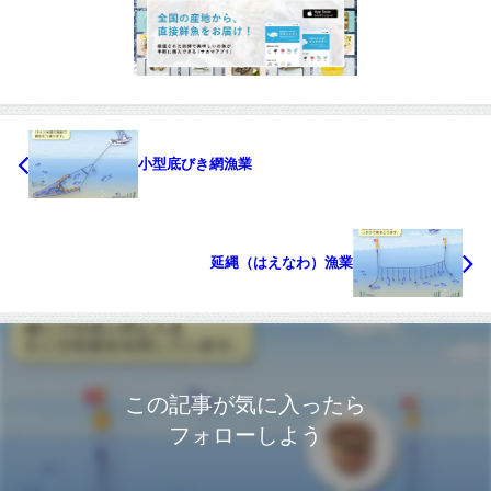
小型底びき網漁業
延縄（はえなわ）漁業
この記事が気に入ったら
フォローしよう