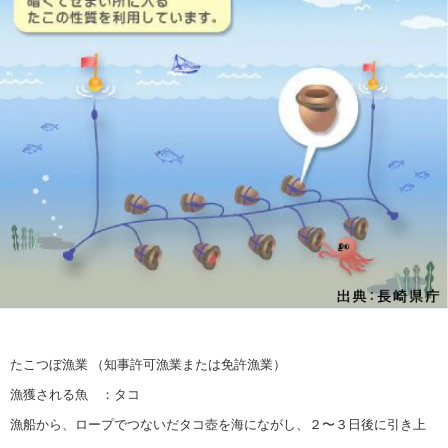
たこつぼ漁業 （知事許可漁業または免許漁業）
漁獲される魚 ：タコ
漁船から、ロープでつないだタコ壺を海にながし、２〜３日後に引き上