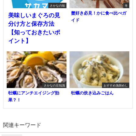
さかなの味
冬
蟹好き必見！かに食べ比べガ
美味しいまぐろの見
イド
分け方と保存方法
【知っておきたいポ
イント】
さかなの豆知識
おすすめ漁師めし
牡蠣にアンチエイジング効
牡蠣の炊き込みごはん
果？！
関連キーワード