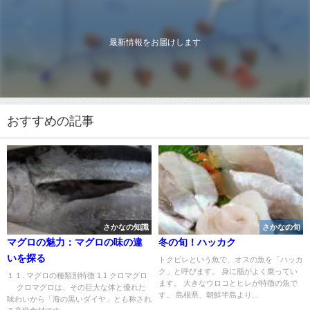
最新情報をお届けします
おすすめの記事
さかなの知識
さかなの旬
マグロの魅力：マグロの味の違
冬の旬！ハッカク
いを探る
トクビレという魚で、オスの魚を「ハッカ
ク」と呼びます。 身に脂がよく乗ってい
１１. マグロの種類別特徴 1.1 クロマグロ
ます。 大きなウロコとヒレが特徴の魚で
クロマグロは、その巨大な体と優れた
す。 島根県、朝鮮半島より...
味わいから「海の黒いダイヤ」とも称され