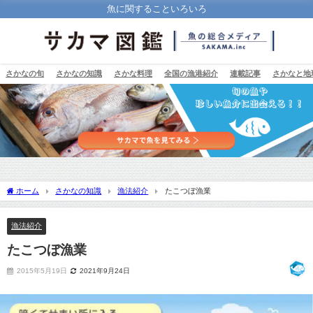
魚に関することいろいろ
さかなの旬
さかなの知識
さかな料理
全国の漁港紹介
連載記事
さかなと地
ホーム
さかなの知識
漁法紹介
たこつぼ漁業
漁法紹介
たこつぼ漁業
2015年5月19日
2021年9月24日