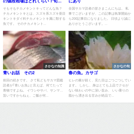
の値段相場はどれくらい？旬の
にあり
時期・人気の調理方法もご紹介
そもそもチカメキントキってどんな魚？
全国サカマ読者の皆さまこんにちは。 私
チカメキントキとは、スズキ系スズキ亜目
事でございますが、この記事は執筆開始か
キントキダイ科チカメキントキ属に類する
ら200記事目になりました。 日頃より誠に
魚です。 そのチカメキント...
ありがとうございます。...
さかなの知識
さかなの旬
青いお話 その2
春の魚。カサゴ
前回の続きです。 さて私どもサカマ図鑑
ヒレの棘が鋭く、見た目はごつごつしてい
読者が｢青いお魚｣と言えば、何てたって
ます。 しかし、身はとても上品でクセが
青物ですよね。 イワシやサバ、サンマ…
ない味わいの中に深い旨み、 いい乗りの
旨いですからねぇ、ご飯が何...
脂から湧き出る甘みが絶品で...