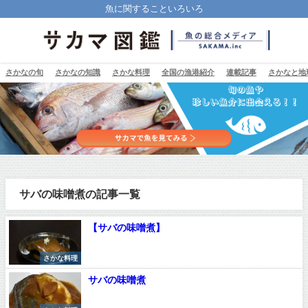
魚に関することいろいろ
さかなの旬
さかなの知識
さかな料理
全国の漁港紹介
連載記事
さかなと地
サバの味噌煮の記事一覧
【サバの味噌煮】
さかな料理
サバの味噌煮