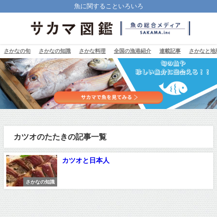
魚に関することいろいろ
さかなの旬
さかなの知識
さかな料理
全国の漁港紹介
連載記事
さかなと地
カツオのたたきの記事一覧
カツオと日本人
さかなの知識