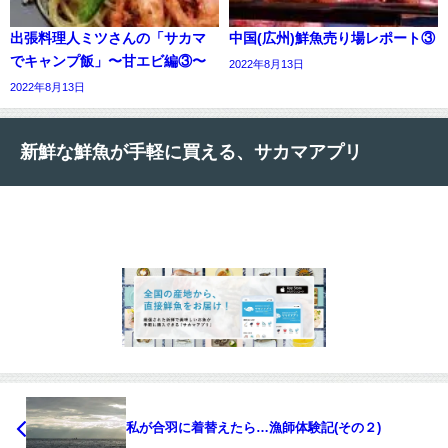
出張料理人ミツさんの「サカマ
中国(広州)鮮魚売り場レポート③
でキャンプ飯」〜甘エビ編③〜
2022年8月13日
2022年8月13日
新鮮な鮮魚が手軽に買える、サカマアプリ
私が合羽に着替えたら…漁師体験記(その２)