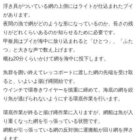
浮き具がついている網の上側にはライトが仕込まれたブイ
があります。
夜間の漁で網がどのような形になっているのか、長さの残
りがどれくらいあるのか知らせるために必要です。
甲板員はブイが海中に放り込まれると「ひとつ」、「ふた
つ」と大きな声で数え上げます。
概ね20分くらいかけて網を海中に投下します。
魚群を囲い終えてレッコボートに渡した網の先端を受け取
ると、いよいよ揚げ縄開始です。
ウインチで環巻きワイヤーを慎重に締めて、海底の網を絞
り魚が逃げられないようにする環底作業を行います。
環底作業が終ると揚げ縄作業に入りますが、網船は魚が入
り重くなった網を引っ張っている状態です。
網船が引っ張っている網の反対側に運搬船が回り網を押さ
えます。