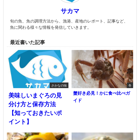
サカマ
旬の魚、魚の調理方法から、漁港、産地のレポート、記事など、
魚に関わる様々な情報を発信していきます。
最近書いた記事
さかなの味
冬
蟹好き必見！かに食べ比べガ
美味しいまぐろの見
イド
分け方と保存方法
【知っておきたいポ
イント】