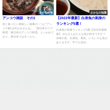
さかなの旬
さかなの知識
アンコウ雑談 その1
【2022年最新】白身魚の刺身の
ランキング6選！
冬に食べたい美味しい食事の一つに“アン
コウ鍋”は外せませんね。 「西日本のフグ
白身魚の刺身ランキング6選【2022年最新
料理、東日本のアンコウ料理」といわれて
版】 みなさんはどんな魚が好きですか？
おり、東日本では古くから...
赤身の魚、白身魚、青魚、いろいろな魚が
ありますが、中でも淡泊...