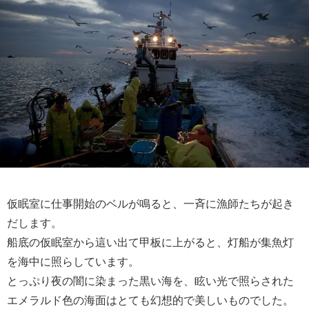
仮眠室に仕事開始のベルが鳴ると、一斉に漁師たちが起き
だします。
船底の仮眠室から這い出て甲板に上がると、灯船が集魚灯
を海中に照らしています。
とっぷり夜の闇に染まった黒い海を、眩い光で照らされた
エメラルド色の海面はとても幻想的で美しいものでした。