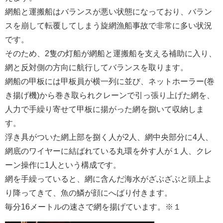
網船と運搬船はバランスが悪い状態になっており、バラン
スを崩して転覆してしまう旋網漁船事故で非常に多い状況
です。
そのため、2隻の灯船が網船と運搬船を支える補助に入り、
網と反対側の方向に航行してバランスを取ります。
網船の甲板には甲板員が横一列に並び、ネットホーラー(巻
き揚げ機)から巻き取られクレーンで引っ張り上げた網を、
人力で手繰り寄せて甲板に揚がった網を捌いて収納しま
す。
浮き具がついた網上部を捌く人が2人、網中央部分に4人、
網底のワイヤーに結ばれている丸環を外す人が１人、クレ
ーン操作に1人という構成です。
網を手繰っていると、網に含んだ海水がざぶざぶと頭上よ
り降ってきて、魚の鱗が顔にへばり付きます。
毎分16メートルの速さで網を揚げています。※１