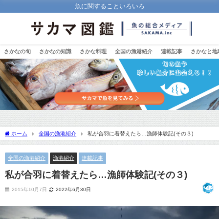
魚に関することいろいろ
さかなの旬
さかなの知識
さかな料理
全国の漁港紹介
連載記事
さかなと地
ホーム
全国の漁港紹介
私が合羽に着替えたら…漁師体験記(その３)
全国の漁港紹介
漁港紹介
連載記事
私が合羽に着替えたら…漁師体験記(その３)
2015年10月7日
2022年6月30日