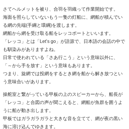
さてヘルメットを被り、合羽を羽織って作業開始です。
海面を照らしていないもう一隻の灯船に、網船が積んでい
る網の先端(手綱と環綱)を渡します。
網船から網を受け取る船をレッコボートといいます。
「レッコ」とは「Let’s go」が語源で、日本語の会話の中で
も馴染みがありますよね。
日常で使われている「さあ行こう」という意味以外に、
「～から手を放す」という意味もあります。
つまり、旋網では投網をするとき網を船から解き放つとい
う意味合いがあります。
操舵室と繋がっている甲板の上のスピーカーから、船長が
「レッコ」と合図の声が聞こえると、網船が魚群を囲うよ
うに船が動き出します。
甲板ではガラガラガラと大きな音を立てて、網が夜の黒い
海に溶け込んでゆきます。