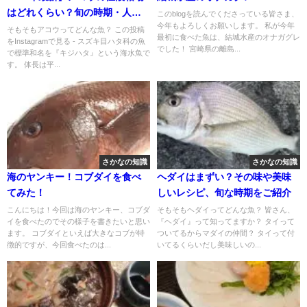
はどれくらい？旬の時期・人気
このblogを読んでくださっている皆さま、
今年もよろしくお願いします。 私が今年
の調理方法もご紹介
そもそもアコウってどんな魚？ この投稿
最初に食べた魚は、結城水産のオナガグレ
をInstagramで見る - スズキ目ハタ科の魚
でした！ 宮崎県の離島...
で標準和名を『キジハタ』という海水魚で
す。 体長は平...
さかなの知識
さかなの知識
海のヤンキー！コブダイを食べ
ヘダイはまずい？その味や美味
てみた！
しいレシピ、旬な時期をご紹介
こんにちは！今回は海のヤンキー、コブダ
そもそもヘダイってどんな魚？ 皆さん、
イを食べたのでその様子を書きたいと思い
『ヘダイ』って知ってますか？ タイって
ます。 コブダイといえば大きなコブが特
ついてるからマダイの仲間？ タイって付
徴的ですが、今回食べたのは...
いてるくらいだし美味しいの...