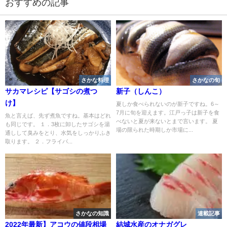
おすすめの記事
さかな料理
さかなの旬
サカマレシピ【サゴシの煮つ
新子（しんこ）
け】
夏しか食べられないのが新子ですね。6～
7月に旬を迎えます。江戸っ子は新子を食
魚と言えば、先ず煮魚ですね。基本はどれ
べないと夏が来ないとまで言います。 夏
も同じです。 １．3枚に卸したサゴシを湯
場の限られた時期しか市場に...
通しして臭みをとり、水気をしっかりふき
取ります。 ２．フライパ...
さかなの知識
連載記事
2022年最新】アコウの値段相場
結城水産のオナガグレ