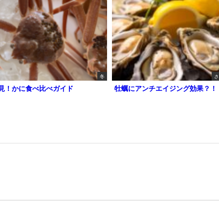
冬
さ
見！かに食べ比べガイド
牡蠣にアンチエイジング効果？！