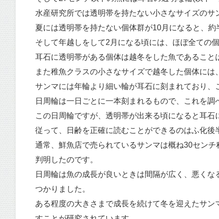
水産研究所では透明帯を持たない小さなサイズのサ
夏には透明帯を持たない個体群が10月になると、
そして年越しをして2月になる頃には、ほぼ全ての
耳石に透明帯がある個体は越冬をした魚であること
また稚魚クラスの小さなサイズで越冬した個体には
サンマには年輪より細い輪が耳石に刻まれており、
日周輪は一日ごとに一本刻まれるもので、これを調べ
この日周輪ですが、透明帯が出来る頃になると耳石
従って、日齢を正確に読むことができるのはふ化後
通常、鮮魚店で売られているサンマは概ね30センチ
判明したのです。
日周輪は魚の成長が良いときは間隔が広く、悪くな
つかりました。
ある程度の大きさまで成長を続けて冬を迎えたサン
すことが研究されています。