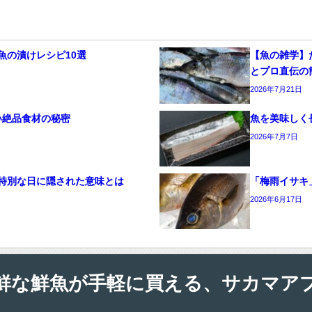
魚の漬けレシピ10選
【魚の雑学】
とプロ直伝の
2026年7月21日
い絶品食材の秘密
魚を美味しく
2026年7月7日
特別な日に隠された意味とは
「梅雨イサキ
2026年6月17日
鮮な鮮魚が手軽に買える、サカマア