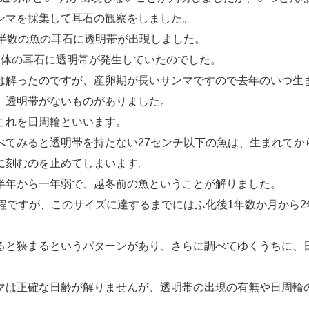
ンマを採集して耳石の観察をしました。
約半数の魚の耳石に透明帯が出現しました。
個体の耳石に透明帯が発生していたのでした。
は解ったのですが、産卵期が長いサンマですので去年のいつ生
、透明帯がないものがありました。
これを日周輪といいます。
てみると透明帯を持たない27センチ以下の魚は、生まれてから
に刻むのを止めてしまいます。
半年から一年弱で、越冬前の魚ということが解りました。
程ですが、このサイズに達するまでにはふ化後1年数か月から
ると狭まるというパターンがあり、さらに調べてゆくうちに、
マは正確な日齢が解りませんが、透明帯の出現の有無や日周輪