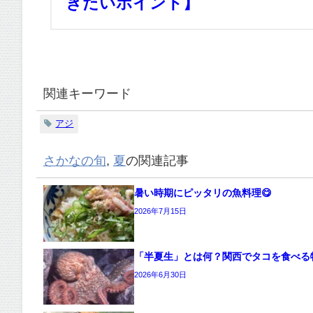
きたいポイント】
関連キーワード
アジ
さかなの旬
,
夏
の関連記事
暑い時期にピッタリの魚料理😋
2026年7月15日
「半夏生」とは何？関西でタコを食べる
2026年6月30日