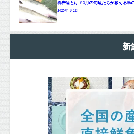
春告魚とは？4月の旬魚たちが教える春
2026年4月2日
新