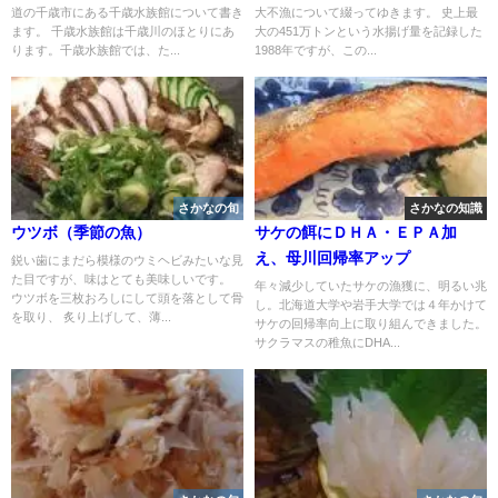
道の千歳市にある千歳水族館について書き
大不漁について綴ってゆきます。 史上最
ます。 千歳水族館は千歳川のほとりにあ
大の451万トンという水揚げ量を記録した
ります。千歳水族館では、た...
1988年ですが、この...
さかなの旬
さかなの知識
ウツボ（季節の魚）
サケの餌にＤＨＡ・ＥＰＡ加
え、母川回帰率アップ
鋭い歯にまだら模様のウミヘビみたいな見
た目ですが、味はとても美味しいです。
年々減少していたサケの漁獲に、明るい兆
ウツボを三枚おろしにして頭を落として骨
し。北海道大学や岩手大学では４年かけて
を取り、 炙り上げして、薄...
サケの回帰率向上に取り組んできました。
サクラマスの稚魚にDHA...