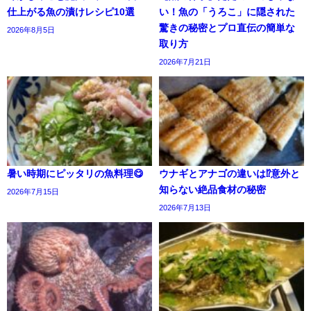
仕上がる魚の漬けレシピ10選
い！魚の「うろこ」に隠された
驚きの秘密とプロ直伝の簡単な
2026年8月5日
取り方
2026年7月21日
暑い時期にピッタリの魚料理😋
ウナギとアナゴの違いは⁉意外と
知らない絶品食材の秘密
2026年7月15日
2026年7月13日