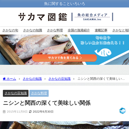
魚に関することいろいろ
さかなの旬
さかなの知識
さかな料理
全国の漁港紹介
連載記事
さかなと地
ホーム
さかなの知識
さかなの豆知識
ニシンと関西の深くて美味しい関
係
さかなの豆知識
さかな料理
ニシンと関西の深くて美味しい関係
2015年11月9日
2022年6月30日