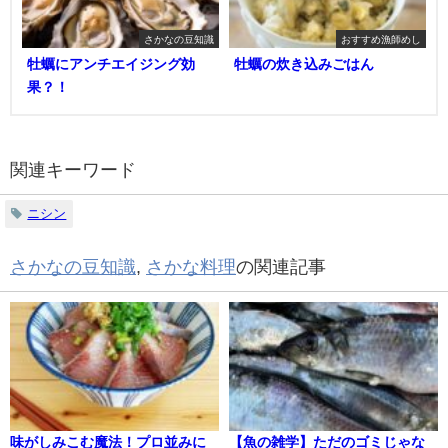
さかなの豆知識
おすすめ漁師めし
牡蠣にアンチエイジング効
牡蠣の炊き込みごはん
果？！
関連キーワード
ニシン
さかなの豆知識
,
さかな料理
の関連記事
味がしみこむ魔法！プロ並みに
【魚の雑学】ただのゴミじゃな