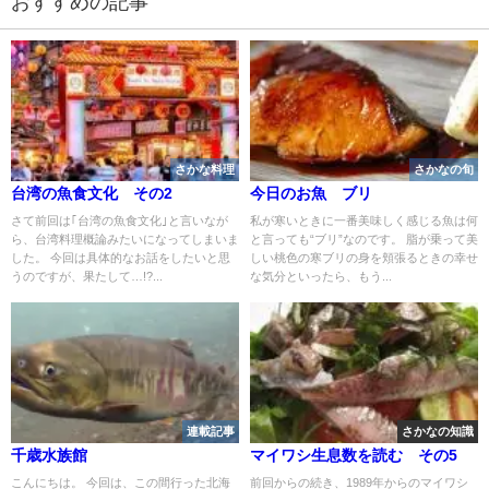
おすすめの記事
さかな料理
さかなの旬
台湾の魚食文化 その2
今日のお魚 ブリ
さて前回は｢台湾の魚食文化｣と言いなが
私が寒いときに一番美味しく感じる魚は何
ら、台湾料理概論みたいになってしまいま
と言っても“ブリ”なのです。 脂が乗って美
した。 今回は具体的なお話をしたいと思
しい桃色の寒ブリの身を頬張るときの幸せ
うのですが、果たして…!?...
な気分といったら、もう...
連載記事
さかなの知識
千歳水族館
マイワシ生息数を読む その5
こんにちは。 今回は、この間行った北海
前回からの続き、1989年からのマイワシ