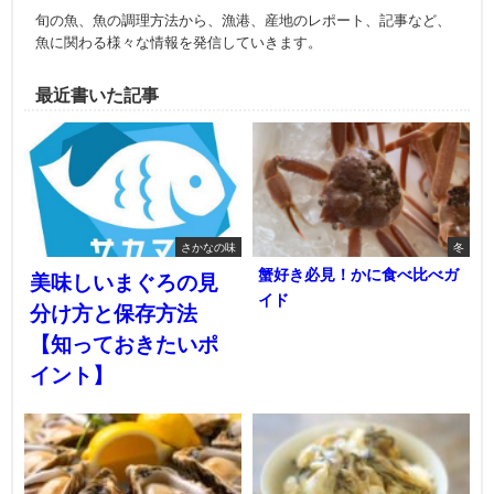
旬の魚、魚の調理方法から、漁港、産地のレポート、記事など、
魚に関わる様々な情報を発信していきます。
最近書いた記事
さかなの味
冬
蟹好き必見！かに食べ比べガ
美味しいまぐろの見
イド
分け方と保存方法
【知っておきたいポ
イント】