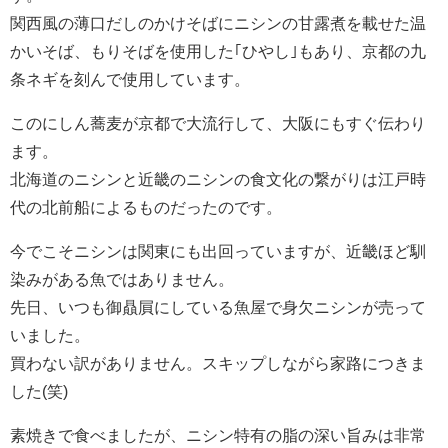
関西風の薄口だしのかけそばにニシンの甘露煮を載せた温
かいそば、もりそばを使用した｢ひやし｣もあり、京都の九
条ネギを刻んで使用しています。
このにしん蕎麦が京都で大流行して、大阪にもすぐ伝わり
ます。
北海道のニシンと近畿のニシンの食文化の繋がりは江戸時
代の北前船によるものだったのです。
今でこそニシンは関東にも出回っていますが、近畿ほど馴
染みがある魚ではありません。
先日、いつも御贔屓にしている魚屋で身欠ニシンが売って
いました。
買わない訳がありません。スキップしながら家路につきま
した(笑)
素焼きで食べましたが、ニシン特有の脂の深い旨みは非常