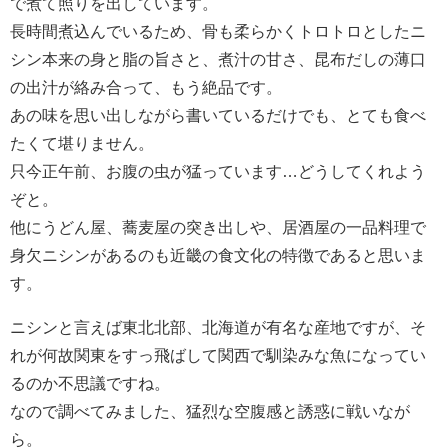
で煮て照りを出しています。
長時間煮込んでいるため、骨も柔らかくトロトロとしたニ
シン本来の身と脂の旨さと、煮汁の甘さ、昆布だしの薄口
の出汁が絡み合って、もう絶品です。
あの味を思い出しながら書いているだけでも、とても食べ
たくて堪りません。
只今正午前、お腹の虫が猛っています…どうしてくれよう
ぞと。
他にうどん屋、蕎麦屋の突き出しや、居酒屋の一品料理で
身欠ニシンがあるのも近畿の食文化の特徴であると思いま
す。
ニシンと言えば東北北部、北海道が有名な産地ですが、そ
れが何故関東をすっ飛ばして関西で馴染みな魚になってい
るのか不思議ですね。
なので調べてみました、猛烈な空腹感と誘惑に戦いなが
ら。