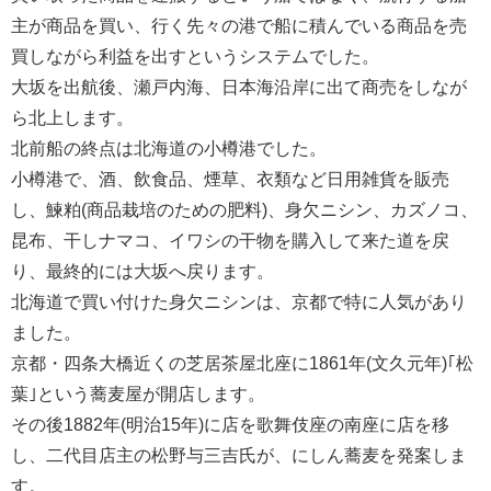
主が商品を買い、行く先々の港で船に積んでいる商品を売
買しながら利益を出すというシステムでした。
大坂を出航後、瀬戸内海、日本海沿岸に出て商売をしなが
ら北上します。
北前船の終点は北海道の小樽港でした。
小樽港で、酒、飲食品、煙草、衣類など日用雑貨を販売
し、鰊粕(商品栽培のための肥料)、身欠ニシン、カズノコ、
昆布、干しナマコ、イワシの干物を購入して来た道を戻
り、最終的には大坂へ戻ります。
北海道で買い付けた身欠ニシンは、京都で特に人気があり
ました。
京都・四条大橋近くの芝居茶屋北座に1861年(文久元年)｢松
葉｣という蕎麦屋が開店します。
その後1882年(明治15年)に店を歌舞伎座の南座に店を移
し、二代目店主の松野与三吉氏が、にしん蕎麦を発案しま
す。