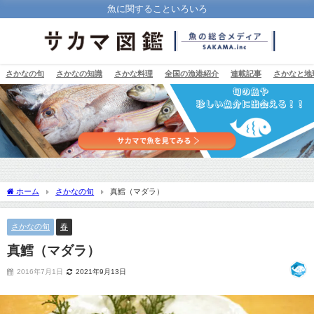
魚に関することいろいろ
さかなの旬
さかなの知識
さかな料理
全国の漁港紹介
連載記事
さかなと地
ホーム
さかなの旬
真鱈（マダラ）
さかなの旬
春
真鱈（マダラ）
2016年7月1日
2021年9月13日