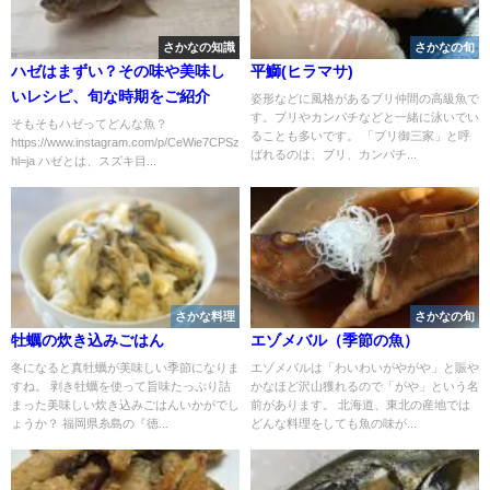
さかなの知識
さかなの旬
ハゼはまずい？その味や美味し
平鰤(ヒラマサ)
いレシピ、旬な時期をご紹介
姿形などに風格があるブリ仲間の高級魚で
す。ブリやカンパチなどと一緒に泳いでい
そもそもハゼってどんな魚？
ることも多いです。 「ブリ御三家」と呼
https://www.instagram.com/p/CeWie7CPSzb/?
ばれるのは、ブリ、カンパチ...
hl=ja ハゼとは、スズキ目...
さかな料理
さかなの旬
牡蠣の炊き込みごはん
エゾメバル（季節の魚）
冬になると真牡蠣が美味しい季節になりま
エゾメバルは「わいわいがやがや」と賑や
すね。 剥き牡蠣を使って旨味たっぷり詰
かなほど沢山獲れるので「がや」という名
まった美味しい炊き込みごはんいかがでし
前があります。 北海道、東北の産地では
ょうか？ 福岡県糸島の『徳...
どんな料理をしても魚の味が...