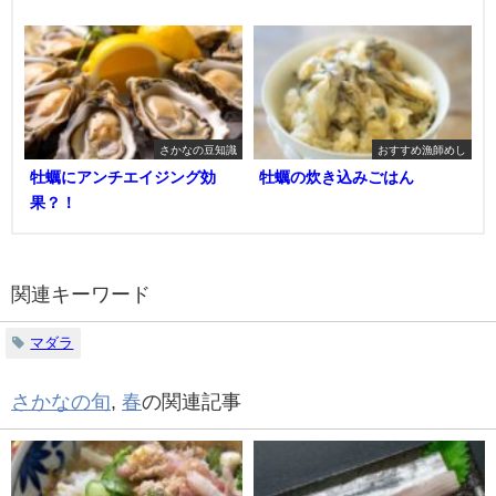
さかなの豆知識
おすすめ漁師めし
牡蠣にアンチエイジング効
牡蠣の炊き込みごはん
果？！
関連キーワード
マダラ
さかなの旬
,
春
の関連記事