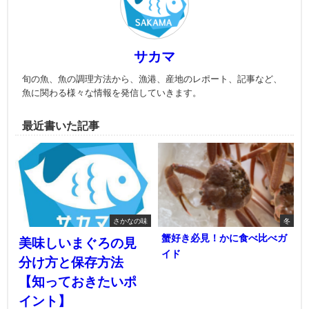
サカマ
旬の魚、魚の調理方法から、漁港、産地のレポート、記事など、
魚に関わる様々な情報を発信していきます。
最近書いた記事
さかなの味
冬
蟹好き必見！かに食べ比べガ
美味しいまぐろの見
イド
分け方と保存方法
【知っておきたいポ
イント】