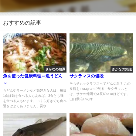
おすすめの記事
さかなの知識
さかなの知識
魚を使った健康料理～魚うどん
サクラマスの値段
～
そもそもサクラマスってどんな魚？ この
投稿をInstagramで見る - サクラマスと
うどんやラーメンなど麺好きな人は、毎日
は、サケの仲間で体長60ｃｍほどです。
1食は麺を食べる人もあれば、3食とも麺
山口県沿いの海...
を食べる人もいます。いくら好きでも食べ
過ぎはよくありません。炭水...