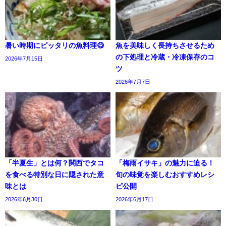
暑い時期にピッタリの魚料理😋
魚を美味しく長持ちさせるため
の下処理と冷蔵・冷凍保存のコ
2026年7月15日
ツ
2026年7月7日
「半夏生」とは何？関西でタコ
「梅雨イサキ」の魅力に迫る！
を食べる特別な日に隠された意
旬の味覚を楽しむおすすめレシ
味とは
ピ公開
2026年6月30日
2026年6月17日