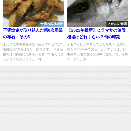
全国の漁港紹介
さかなの知識
平塚漁協が取り組んだ第6次産業
【2022年最新】ヒラマサの値段
の布石 その5
相場はどれくらい？旬の時期・
人気の調理方法もご紹介
まだまだ平塚漁協が取り組んでいる“魚の
そもそもヒラマサってどんな魚？ この投
販路拡大”のおはなし、続きます。 平塚漁
稿をInstagramで見る - ヒラマサとは、日
協では消費者に魚をもっと食べてもらうき
本列島以南の温暖な海域に生息している魚
っかけになるようにと、軽...
で、ブリ、カ...