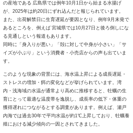
の産地である 広島県では例年10月1日から始まる水揚げ
が、2025年は約20日にずれ込んだと報じられています。
また、出荷解禁日に生育遅延が要因となり、例年9月末発で
あるところを、例えば 宮城県では10月27日と後ろ倒しにな
る見通しという報道もあります。
同時に「身入りが悪い」「殻に対して中身が小さい」「サ
イズが小ぶり」という消費者・小売店からの声も出ていま
す。
このような現象の背景には、海水温上昇による成長遅延・
ストレスの増加・餌の変化などが挙げられています。湾
内・浅海域の水温が通常より高めに推移すると、牡蠣の生
育にとって最適な温度帯を逸脱し、成長率の低下・体重の
獲得遅れにつながるとする調査があります。例えば、瀬戸
内海では過去30年で平均水温が約1℃上昇しており、牡蠣養
殖における減少傾向の一因とされてきました。