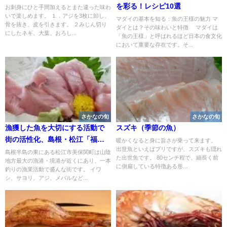
を彩る！レシピ10選
お刺身にひと手間加えるとまた違った味わ
いで楽しめます。 １．アジを3枚に卸し、
マダイの基本を知る：魚の王様の魅力 マ
骨を抜き、皮を引きます。 ２みじん切り
ダイとは？その味わいと特徴 マダイは
にしたネギ、大葉、おろし...
「魚の王様」と呼ばれるほど日本の食文化
において重要な存在です。そ...
さかなの旬
さかなの旬
漁獲した魚を大切にする活動で
スズキ（季節の魚）
街の活性化、島根・松江「福浦
暖かくなると身に旨さが乗って来ます。
出世魚といえばブリですが、スズキも隠れ
さわらの会」
島根半島の東にある松江市美保関町は山陰
た出世魚です。 80センチ程で、細長く前
地方最大の漁港・境港が近くにあり、一本
に側扁している特徴ある形...
釣りの漁業活動で盛んな街です。 イワ
シ、サヨリ、アジ、メバルなど...