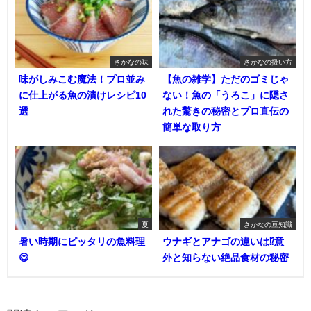
さかなの味
さかなの扱い方
味がしみこむ魔法！プロ並み
【魚の雑学】ただのゴミじゃ
に仕上がる魚の漬けレシピ10
ない！魚の「うろこ」に隠さ
選
れた驚きの秘密とプロ直伝の
簡単な取り方
夏
さかなの豆知識
暑い時期にピッタリの魚料理
ウナギとアナゴの違いは⁉意
😋
外と知らない絶品食材の秘密