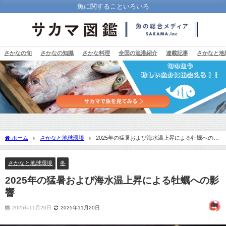
魚に関することいろいろ
さかなの旬
さかなの知識
さかな料理
全国の漁港紹介
連載記事
さかなと地
ホーム
さかなと地球環境
2025年の猛暑および海水温上昇による牡蠣への影
響
さかなと地球環境
冬
2025年の猛暑および海水温上昇による牡蠣への影
響
2025年11月20日
2025年11月20日