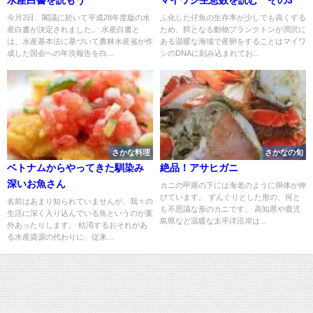
水産白書を読もう
マイワシ生息数を読む その3
今月2日、閣議に於いて平成28年度版の水
ふ化した仔魚の生存率が少しでも高くする
産白書が決定されました。 水産白書と
ため、餌となる動物プランクトンが潤沢に
は、水産基本法に基づいて農林水産省が作
ある温暖な海域で産卵をすることはマイワ
成した国会への年次報告を白...
シのDNAに刻み込まれてお...
さかな料理
さかなの旬
ベトナムからやってきた馴染み
絶品！アサヒガニ
深いお魚さん
カニの甲羅の下には海老のように胴体が伸
びています。 ずんぐりとした形の、何と
名前はあまり知られていませんが、我々の
も不思議な形のカニです。 高知県や鹿児
生活に深く入り込んでいる魚というのが案
島県など温暖な太平洋沿岸は...
外あったりします。 枯渇するおそれがあ
る水産資源の代わりに、従来...