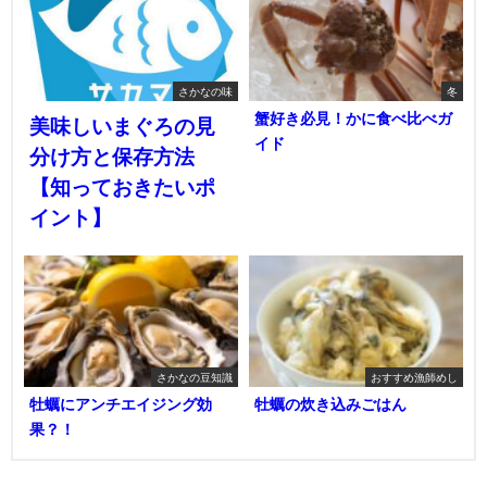
さかなの味
冬
蟹好き必見！かに食べ比べガ
美味しいまぐろの見
イド
分け方と保存方法
【知っておきたいポ
イント】
さかなの豆知識
おすすめ漁師めし
牡蠣にアンチエイジング効
牡蠣の炊き込みごはん
果？！