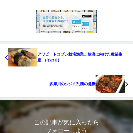
アワビ・トコブシ栽培漁業…放流に向けた種苗生
産 (その６)
多摩川のシジミ乱獲の危機
この記事が気に入ったら
フォローしよう