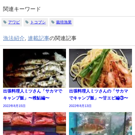
関連キーワード
アワビ
トコブシ
栽培漁業
漁法紹介
,
連載記事
の関連記事
出張料理人ミツさん「サカマで
出張料理人ミツさんの「サカマ
キャンプ飯」〜稚鮎編〜
でキャンプ飯」〜甘エビ編③〜
2022年8月15日
2022年8月13日