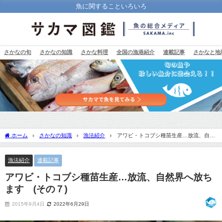
魚に関することいろいろ
さかなの旬
さかなの知識
さかな料理
全国の漁港紹介
連載記事
さかなと地
ホーム
さかなの知識
漁法紹介
アワビ・トコブシ種苗生産…放流、自然
界へ放ちます (その７)
漁法紹介
連載記事
アワビ・トコブシ種苗生産…放流、自然界へ放ち
ます (その７)
2015年9月4日
2022年6月29日