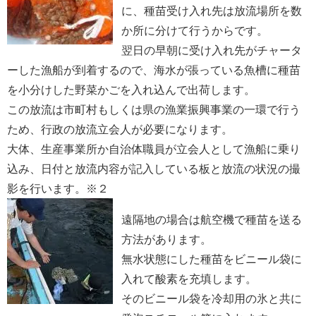
に、種苗受け入れ先は放流場所を数
か所に分けて行うからです。
翌日の早朝に受け入れ先がチャータ
ーした漁船が到着するので、海水が張っている魚槽に種苗
を小分けした野菜かごを入れ込んで出荷します。
この放流は市町村もしくは県の漁業振興事業の一環で行う
ため、行政の放流立会人が必要になります。
大体、生産事業所か自治体職員が立会人として漁船に乗り
込み、日付と放流内容が記入している板と放流の状況の撮
影を行います。※２
遠隔地の場合は航空機で種苗を送る
方法があります。
無水状態にした種苗をビニール袋に
入れて酸素を充填します。
そのビニール袋を冷却用の氷と共に