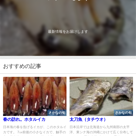
最新情報をお届けします
おすすめの記事
さかなの旬
さかなの旬
春の訪れ。ホタルイカ
太刀魚（タチウオ）
日本海の春を告げるイカが、このホタルイ
日本沿岸では北海道から九州南部の太平
カです。 7㎝前後の小さなイカで、触手の
洋、東シナ海の沖縄にかけて広く分布して