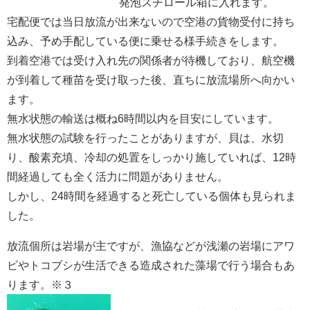
発泡スチロール箱に入れます。
宅配便では当日放流が出来ないので空港の貨物受付に持ち
込み、予め手配している便に乗せる様手続きをします。
到着空港では受け入れ先の関係者が待機しており、航空機
が到着して種苗を受け取った後、直ちに放流場所へ向かい
ます。
無水状態の輸送は概ね6時間以内を目安にしています。
無水状態の試験を行ったことがありますが、貝は、水切
り、酸素充填、冷却の処置をしっかり施していれば、12時
間経過しても全く活力に問題がありません。
しかし、24時間を経過すると死亡している個体も見られま
した。
放流個所は岩場が主ですが、漁協などが浅瀬の岩場にアワ
ビやトコブシが生活できる造成された藻場で行う場合もあ
ります。※３