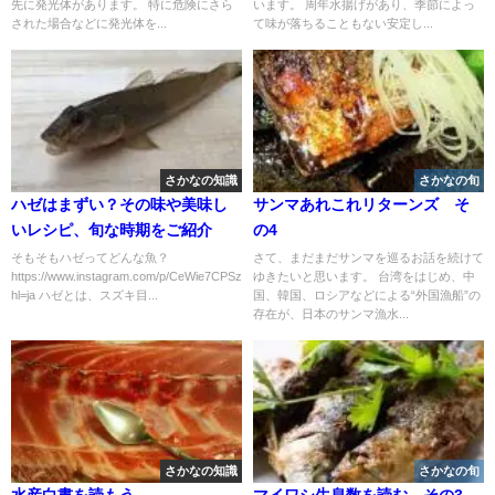
先に発光体があります。 特に危険にさら
います。 周年水揚げがあり、季節によっ
された場合などに発光体を...
て味が落ちることもない安定し...
さかなの知識
さかなの旬
ハゼはまずい？その味や美味し
サンマあれこれリターンズ そ
いレシピ、旬な時期をご紹介
の4
そもそもハゼってどんな魚？
さて、まだまだサンマを巡るお話を続けて
https://www.instagram.com/p/CeWie7CPSzb/?
ゆきたいと思います。 台湾をはじめ、中
hl=ja ハゼとは、スズキ目...
国、韓国、ロシアなどによる“外国漁船”の
存在が、日本のサンマ漁水...
さかなの知識
さかなの旬