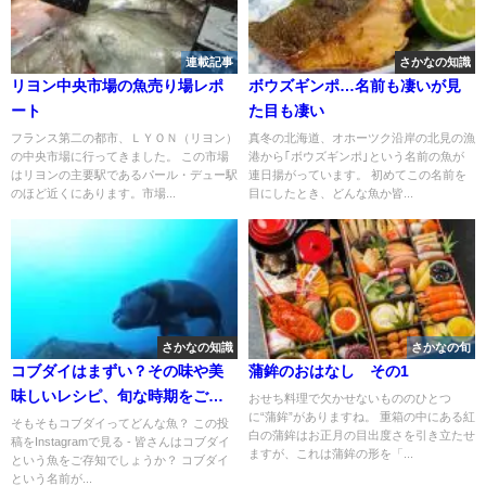
連載記事
さかなの知識
リヨン中央市場の魚売り場レポ
ボウズギンポ…名前も凄いが見
ート
た目も凄い
フランス第二の都市、ＬＹＯＮ（リヨン）
真冬の北海道、オホーツク沿岸の北見の漁
の中央市場に行ってきました。 この市場
港から｢ボウズギンポ｣という名前の魚が
はリヨンの主要駅であるパール・デュー駅
連日揚がっています。 初めてこの名前を
のほど近くにあります。市場...
目にしたとき、どんな魚か皆...
さかなの知識
さかなの旬
コブダイはまずい？その味や美
蒲鉾のおはなし その1
味しいレシピ、旬な時期をご紹
おせち料理で欠かせないもののひとつ
に“蒲鉾”がありますね。 重箱の中にある紅
介
そもそもコブダイってどんな魚？ この投
白の蒲鉾はお正月の目出度さを引き立たせ
稿をInstagramで見る - 皆さんはコブダイ
ますが、これは蒲鉾の形を「...
という魚をご存知でしょうか？ コブダイ
という名前が...