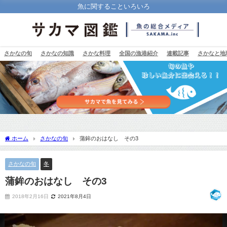
魚に関することいろいろ
さかなの旬
さかなの知識
さかな料理
全国の漁港紹介
連載記事
さかなと地
ホーム
さかなの旬
蒲鉾のおはなし その3
さかなの旬
冬
蒲鉾のおはなし その3
2018年2月16日
2021年8月4日