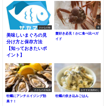
さかなの味
冬
蟹好き必見！かに食べ比べガ
美味しいまぐろの見
イド
分け方と保存方法
【知っておきたいポ
イント】
さかなの豆知識
おすすめ漁師めし
牡蠣にアンチエイジング効
牡蠣の炊き込みごはん
果？！