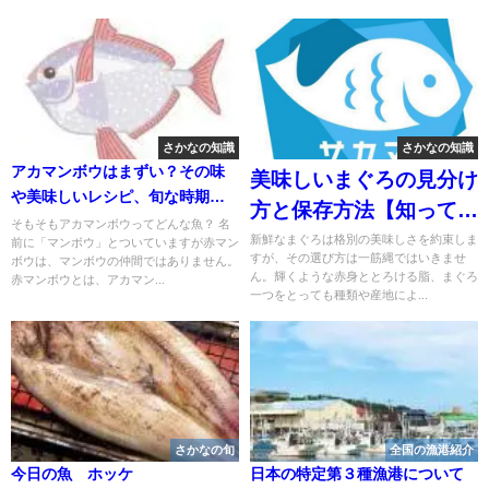
さかなの知識
さかなの知識
アカマンボウはまずい？その味
美味しいまぐろの見分け
や美味しいレシピ、旬な時期を
方と保存方法【知ってお
ご紹介
そもそもアカマンボウってどんな魚？ 名
きたいポイント】
新鮮なまぐろは格別の美味しさを約束しま
前に「マンボウ」とついていますが赤マン
すが、その選び方は一筋縄ではいきませ
ボウは、マンボウの仲間ではありません。
ん。輝くような赤身ととろける脂、まぐろ
赤マンボウとは、アカマン...
一つをとっても種類や産地によ...
さかなの旬
全国の漁港紹介
今日の魚 ホッケ
日本の特定第３種漁港について