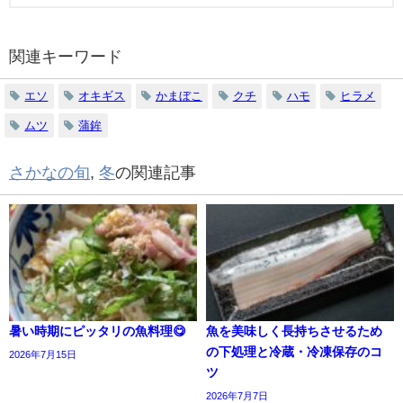
関連キーワード
エソ
オキギス
かまぼこ
クチ
ハモ
ヒラメ
ムツ
蒲鉾
さかなの旬
,
冬
の関連記事
暑い時期にピッタリの魚料理😋
魚を美味しく長持ちさせるため
の下処理と冷蔵・冷凍保存のコ
2026年7月15日
ツ
2026年7月7日