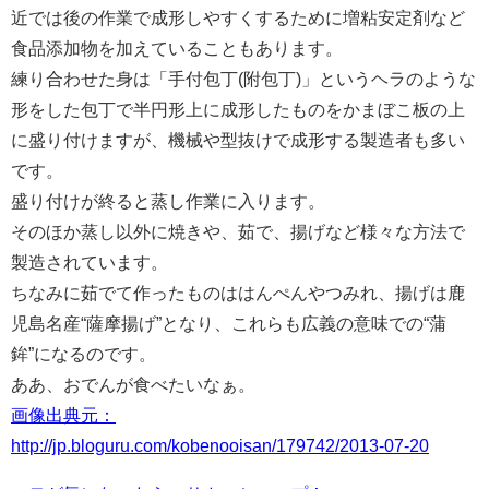
近では後の作業で成形しやすくするために増粘安定剤など
食品添加物を加えていることもあります。
練り合わせた身は「手付包丁(附包丁)」というヘラのような
形をした包丁で半円形上に成形したものをかまぼこ板の上
に盛り付けますが、機械や型抜けで成形する製造者も多い
です。
盛り付けが終ると蒸し作業に入ります。
そのほか蒸し以外に焼きや、茹で、揚げなど様々な方法で
製造されています。
ちなみに茹でて作ったものははんぺんやつみれ、揚げは鹿
児島名産“薩摩揚げ”となり、これらも広義の意味での“蒲
鉾”になるのです。
ああ、おでんが食べたいなぁ。
画像出典元：
http://jp.bloguru.com/kobenooisan/179742/2013-07-20