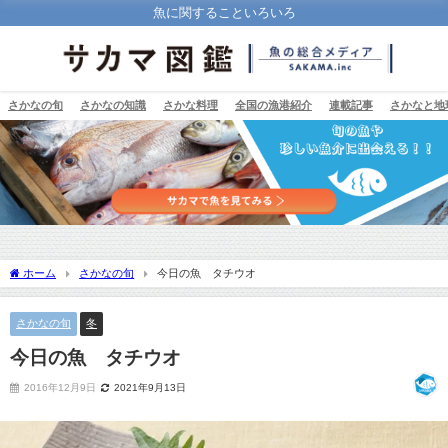
魚に関することいろいろ
さかなの旬
さかなの知識
さかな料理
全国の漁港紹介
連載記事
さかなと地
ホーム
さかなの旬
今日の魚 タチウオ
さかなの旬
冬
今日の魚 タチウオ
2016年12月9日
2021年9月13日