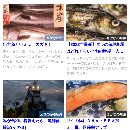
さかなの旬
さかなの知識
出世魚といえば、スズキ！
【2022年最新】タラの値段相場
はどれくらい？旬の時期・人気
春といえば、新生活をスタートされる方も
多いのではないでしょうか。 そんな新生
の調理方法もご紹介
そもそもタラってどんな魚？ この投稿を
活も出世魚のように、スイスイと流れに乗
Instagramで見る - 鱈とはタラ目タラ科マ
れるよう、鱸（スズキ）の紹...
ダラ属に属する魚です。おもに北太平洋に
分布しており、...
全国の漁港紹介
さかなの知識
私が合羽に着替えたら…漁師体
サケの餌にＤＨＡ・ＥＰＡ加
験記(その３)
え、母川回帰率アップ