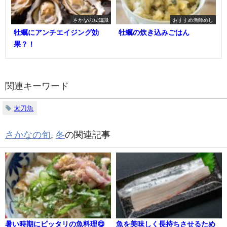
さかなの豆知識
おすすめ漁師めし
牡蠣にアンチエイジング効
牡蠣の炊き込みごはん
果？！
関連キーワード
太刀魚
さかなの旬
,
冬
の関連記事
暑い時期にピッタリの魚料理😋
魚を美味しく長持ちさせるため