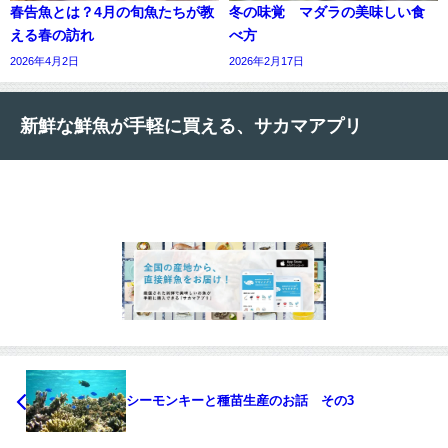
春告魚とは？4月の旬魚たちが教
冬の味覚 マダラの美味しい食
える春の訪れ
べ方
2026年4月2日
2026年2月17日
新鮮な鮮魚が手軽に買える、サカマアプリ
シーモンキーと種苗生産のお話 その3