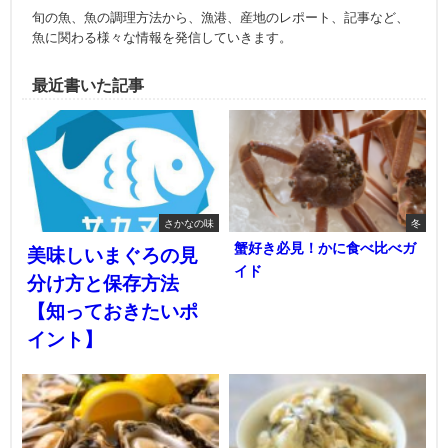
旬の魚、魚の調理方法から、漁港、産地のレポート、記事など、
魚に関わる様々な情報を発信していきます。
最近書いた記事
さかなの味
冬
蟹好き必見！かに食べ比べガ
美味しいまぐろの見
イド
分け方と保存方法
【知っておきたいポ
イント】