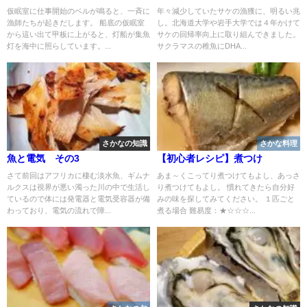
仮眠室に仕事開始のベルが鳴ると、一斉に
年々減少していたサケの漁獲に、明るい兆
漁師たちが起きだします。 船底の仮眠室
し。北海道大学や岩手大学では４年かけて
から這い出て甲板に上がると、灯船が集魚
サケの回帰率向上に取り組んできました。
灯を海中に照らしています。...
サクラマスの稚魚にDHA...
さかなの知識
さかな料理
魚と電気 その3
【初心者レシピ】煮つけ
さて前回はアフリカに棲む淡水魚、ギムナ
あま～くこってり煮つけてもよし、あっさ
ルクスは視界が悪い濁った川の中で生活し
り煮つけてもよし。 慣れてきたら自分好
ているので体には発電器と電気受容器が備
みの味を探してみてください。 １匹ごと
わっており、電気の流れで障...
煮る場合 難易度：★☆☆☆...