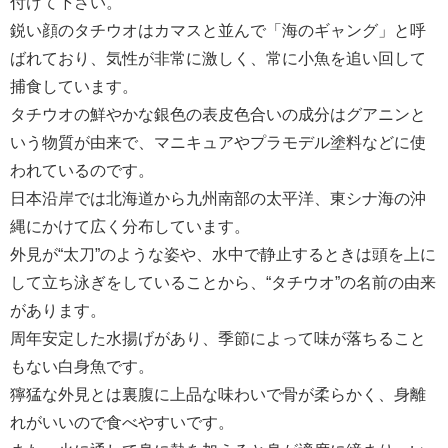
付けて下さい。
鋭い顔のタチウオはカマスと並んで「海のギャング」と呼
ばれており、気性が非常に激しく、常に小魚を追い回して
捕食しています。
タチウオの鮮やかな銀色の表皮色合いの成分はグアニンと
いう物質が由来で、マニキュアやプラモデル塗料などに使
われているのです。
日本沿岸では北海道から九州南部の太平洋、東シナ海の沖
縄にかけて広く分布しています。
外見が“太刀”のような姿や、水中で静止するときは頭を上に
して立ち泳ぎをしていることから、“タチウオ”の名前の由来
があります。
周年安定した水揚げがあり、季節によって味が落ちること
もない白身魚です。
獰猛な外見とは裏腹に上品な味わいで骨が柔らかく、身離
れがいいので食べやすいです。