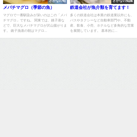
さかなの旬
さかなの知識
メバチマグロ（季節の魚）
鉄道会社が魚介類を育てます！
マグロで一番馴染みが深いのはこの「メバ
多くの鉄道会社は本業の鉄道業以外にも、
チマグロ」ですね。 関東では、銚子港な
バスやタクシーなど自動車部門や、不動
どで、巨大なメバチマグロが沢山揚がりま
産、飲食、小売、ホテルなど多角的な営業
す。 銚子漁港の朝はマグロ...
を展開しています。 基本的に...
運営：株式会社SAKAMA
魚の総合メディア | サカマ図鑑 All Rights Reserved.