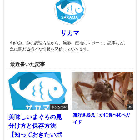
サカマ
旬の魚、魚の調理方法から、漁港、産地のレポート、記事など、
魚に関わる様々な情報を発信していきます。
最近書いた記事
さかなの味
冬
蟹好き必見！かに食べ比べガ
美味しいまぐろの見
イド
分け方と保存方法
【知っておきたいポ