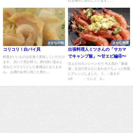
灯を海中に照らしています。...
さかなの旬
さかな料理
コリコリ！白バイ貝
出張料理人ミツさんの「サカマ
でキャンプ飯」〜甘エビ編④〜
鮮度がいいものは生食で美味しくいただけ
ます。 白バイ貝が持つ、身の深い旨みと
甘エビのカンジャンセウ 今人気の「麻薬
甘みとコリコリとした食感はたまりませ
液」を活の甘エビに合わせてちょっと和風
ん。 お酒のお伴に殻ごと煮た...
にアレンジしました。 1．・長ネギ
1/4 ・リンゴ 1/...