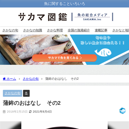
魚に関することいろいろ
さかなの旬
さかなの知識
さかな料理
全国の漁港紹介
連載記事
さかなと地
ホーム
さかなの旬
蒲鉾のおはなし その2
さかなの旬
冬
蒲鉾のおはなし その2
2018年2月15日
2021年8月4日