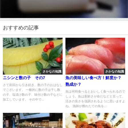
おすすめの記事
さかなの知識
さかなの知識
ニシンと数の子 その7
魚の美味しい食べ方！鮮度か？
熟成か？
さて前回から引き続き、数の子のおはなし
でございます。 一般的に数の子は干し数
魚は何時食べるとおいしく食べられるので
の子、塩漬け数の子、味付け数の子などに
しょう。魚は新鮮さが命だなどと言って、
加工しています。 その中で...
活きの良さを強調されるように思いますよ
ね。 漁師が獲れたての魚を...