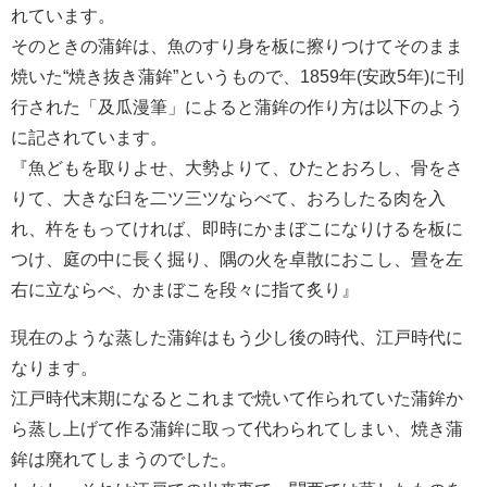
れています。
そのときの蒲鉾は、魚のすり身を板に擦りつけてそのまま
焼いた“焼き抜き蒲鉾”というもので、1859年(安政5年)に刊
行された「及瓜漫筆」によると蒲鉾の作り方は以下のよう
に記されています。
『魚どもを取りよせ、大勢よりて、ひたとおろし、骨をさ
りて、大きな臼を二ツ三ツならべて、おろしたる肉を入
れ、杵をもってければ、即時にかまぼこになりけるを板に
つけ、庭の中に長く掘り、隅の火を卓散におこし、畳を左
右に立ならべ、かまぼこを段々に指て炙り』
現在のような蒸した蒲鉾はもう少し後の時代、江戸時代に
なります。
江戸時代末期になるとこれまで焼いて作られていた蒲鉾か
ら蒸し上げて作る蒲鉾に取って代わられてしまい、焼き蒲
鉾は廃れてしまうのでした。