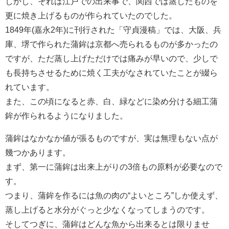
しかし、それは江戸での出来事で、関西では蒸したものを
更に焼き上げるものが作られていたのでした。
1849年(嘉永2年)に刊行された「守貞漫稿」では、大阪、兵
庫、堺で作られた蒲鉾は京都へ売られるものが多かったの
ですが、ただ蒸し上げただけでは痛みが早いので、少しで
も長持ちさせるために焼く工夫がなされていたことが綴ら
れています。
また、この頃になると赤、白、緑などに染め分ける細工蒲
鉾が作られるようになりました。
蒲鉾はなかなか値が張るものですが、実は無理もない点が
幾つかあります。
まず、第一に蒲鉾は出来上がりの3倍もの原料が必要なので
す。
つまり、蒲鉾を作るには魚の肉の“よいところ”しか使えず、
蒸し上げると水分がぐっと少なくなってしまうのです。
そしてつぎに、蒲鉾はどんな魚から出来るとは限りませ