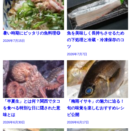
暑い時期にピッタリの魚料理😋
魚を美味しく長持ちさせるため
の下処理と冷蔵・冷凍保存のコ
2026年7月15日
ツ
2026年7月7日
「半夏生」とは何？関西でタコ
「梅雨イサキ」の魅力に迫る！
を食べる特別な日に隠された意
旬の味覚を楽しむおすすめレシ
味とは
ピ公開
2026年6月30日
2026年6月17日