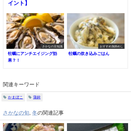
イント】
さかなの豆知識
おすすめ漁師めし
牡蠣にアンチエイジング効
牡蠣の炊き込みごはん
果？！
関連キーワード
かまぼこ
蒲鉾
さかなの旬
,
冬
の関連記事