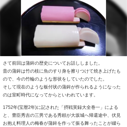
さて前回は蒲鉾の歴史についてお話ししました。
昔の蒲鉾は竹の枝に魚のすり身を擦りつけて焼き上げたも
ので、今の竹輪のような形状をしていたのでした。
そして現在のような板付状の蒲鉾が作られるようになった
のは室町時代になってからといわれています。
1752年(宝暦2年)に記された「摂戦実録大全巻一」による
と、豊臣秀吉の三男である秀頼が大坂城へ帰還途中、伏見
お抱え料理人の梅春が蒲鉾を作って振る舞ったことが綴ら