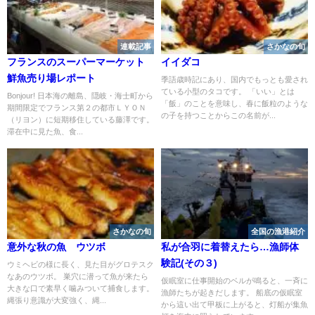
連載記事
さかなの旬
フランスのスーパーマーケット
イイダコ
鮮魚売り場レポート
季語歳時記にあり、国内でもっとも愛され
ている小型のタコです。 「いい」とは
Bonjour! 日本海の離島、隠岐・海士町から
「飯」のことを意味し、春に飯粒のような
期間限定でフランス第２の都市ＬＹＯＮ
の子を持つことからこの名前が...
（リヨン）に短期移住している藤澤です。
滞在中に見た魚、食...
さかなの旬
全国の漁港紹介
意外な秋の魚 ウツボ
私が合羽に着替えたら…漁師体
験記(その３)
ウミヘビの様に長く、見た目がグロテスク
なあのウツボ。 巣穴に潜って魚が来たら
仮眠室に仕事開始のベルが鳴ると、一斉に
大きな口で素早く噛みついて捕食します。
漁師たちが起きだします。 船底の仮眠室
縄張り意識が大変強く、縄...
から這い出て甲板に上がると、灯船が集魚