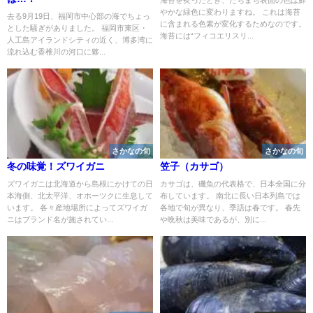
やかな緑色に変わりますね。 これは海苔
去る9月19日、福岡市中心部の海でちょっ
に含まれる色素が変化するためなのです。
とした騒ぎがありました。 福岡市東区・
海苔には“フィコエリスリ...
人工島アイランドシティの近く、博多湾に
流れ込む香椎川の河口に夥...
さかなの旬
さかなの旬
冬の味覚！ズワイガニ
笠子（カサゴ）
ズワイガニは北海道から島根にかけての日
カサゴは、磯魚の代表格で、日本全国に分
本海側、北太平洋、オホーツクに生息して
布しています。 南北に長い日本列島では
います。 各々産地場所によってズワイガ
各地で旬が異なり、季語は春です。 春先
ニはブランド名が施されてい...
や晩秋は美味であるが、別に...