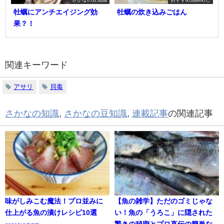
牡蠣にアンチエイジング効
牡蠣の炊き込みごはん
果？！
関連キーワード
アサリ
貝毒
さかなの知識
,
さかなの豆知識
,
連載記事
の関連記事
味がしみこむ魔法！プロ並みに
【魚の雑学】ただのゴミじゃな
仕上がる魚の漬けレシピ10選
い！魚の「うろこ」に隠された