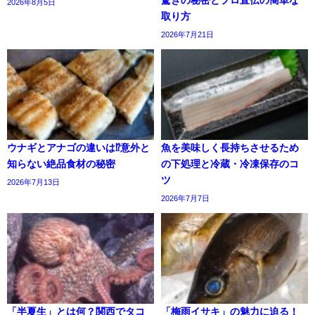
驚きの秘密とプロ直伝の簡単な
2026年8月5日
取り方
2026年7月21日
ウナギとアナゴの違いは⁉意外と
魚を美味しく長持ちさせるため
知らない絶品食材の秘密
の下処理と冷蔵・冷凍保存のコ
ツ
2026年7月13日
2026年7月7日
「半夏生」とは何？関西でタコ
「梅雨イサキ」の魅力に迫る！