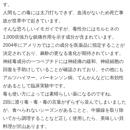
す。
人間もこの毒には太刀打ちできず、血清がないため死亡事
故が世界中で起きています。
そんな恐ろしいイモガイですが、毒性分にはモルヒネの
1,000倍強力な鎮痛作用を示す成分が含まれています。
2004年にアメリカではこの成分を医薬品に指定することが
決定されており、麻酔の更なる進化が期待されています。
神経毒成分の一つペプチドには神経痛の緩和、神経細胞の
回復を手助けしていることが確認されており、その他にも
アルツハイマー、パーキンソン病、てんかんなどに有効性
があるとして臨床実験中です。
毒も使い方によっては素晴らしい薬になるのですね。
2回に渡り毒・毒・毒の言葉がずらずら並んでしまいました
が、食べられないシーズンがあることと、中腸線を取り除
いてから調理することなど正しく使用したら、美味しい貝
料理が沢山あります。