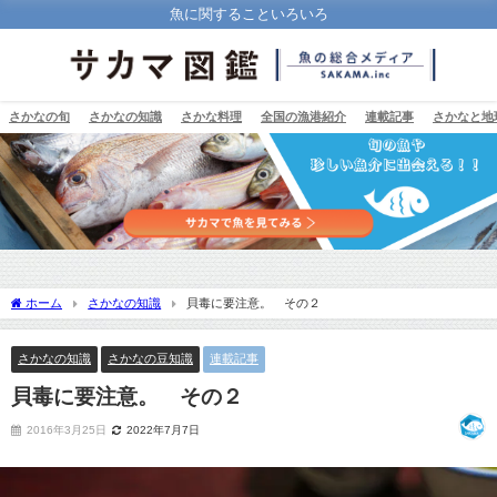
魚に関することいろいろ
さかなの旬
さかなの知識
さかな料理
全国の漁港紹介
連載記事
さかなと地
ホーム
さかなの知識
貝毒に要注意。 その２
さかなの知識
さかなの豆知識
連載記事
貝毒に要注意。 その２
2016年3月25日
2022年7月7日