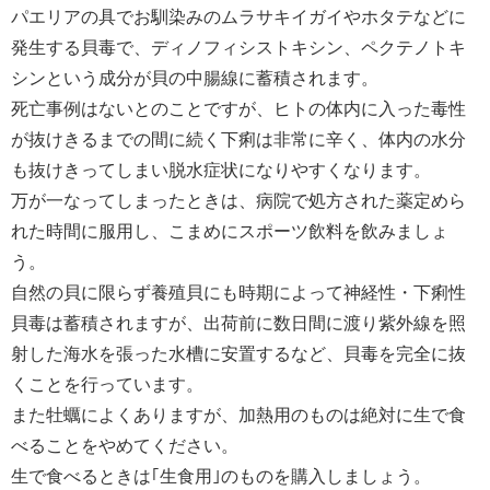
パエリアの具でお馴染みのムラサキイガイやホタテなどに
発生する貝毒で、ディノフィシストキシン、ペクテノトキ
シンという成分が貝の中腸線に蓄積されます。
死亡事例はないとのことですが、ヒトの体内に入った毒性
が抜けきるまでの間に続く下痢は非常に辛く、体内の水分
も抜けきってしまい脱水症状になりやすくなります。
万が一なってしまったときは、病院で処方された薬定めら
れた時間に服用し、こまめにスポーツ飲料を飲みましょ
う。
自然の貝に限らず養殖貝にも時期によって神経性・下痢性
貝毒は蓄積されますが、出荷前に数日間に渡り紫外線を照
射した海水を張った水槽に安置するなど、貝毒を完全に抜
くことを行っています。
また牡蠣によくありますが、加熱用のものは絶対に生で食
べることをやめてください。
生で食べるときは｢生食用｣のものを購入しましょう。