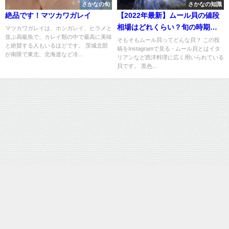
さかなの旬
さかなの知識
絶品です！マツカワガレイ
【2022年最新】ムール貝の値段
相場はどれくらい？旬の時期・
マツカワガレイは、ホシガレイ、ヒラメと
並ぶ高級魚で、カレイ類の中で最高に美味
人気の調理方法もご紹介
そもそもムール貝ってどんな貝？ この投
と絶賛する人もいるほどです。 茨城北部
稿をInstagramで見る - ムール貝とはイタ
が南限で東北、北海道など冷...
リアンなど西洋料理に広く用いられている
貝です。 黒色...
運営：株式会社SAKAMA