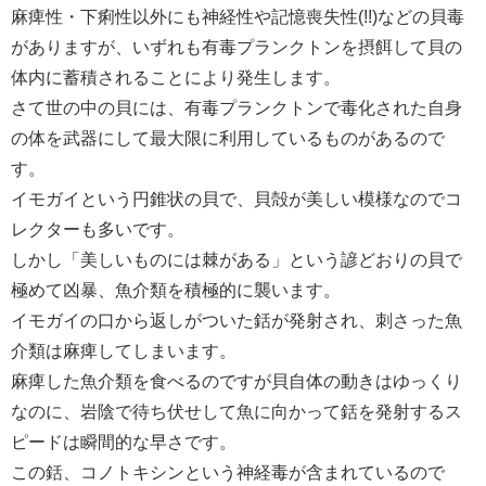
麻痺性・下痢性以外にも神経性や記憶喪失性(!!)などの貝毒
がありますが、いずれも有毒プランクトンを摂餌して貝の
体内に蓄積されることにより発生します。
さて世の中の貝には、有毒プランクトンで毒化された自身
の体を武器にして最大限に利用しているものがあるので
す。
イモガイという円錐状の貝で、貝殻が美しい模様なのでコ
レクターも多いです。
しかし「美しいものには棘がある」という諺どおりの貝で
極めて凶暴、魚介類を積極的に襲います。
イモガイの口から返しがついた銛が発射され、刺さった魚
介類は麻痺してしまいます。
麻痺した魚介類を食べるのですが貝自体の動きはゆっくり
なのに、岩陰で待ち伏せして魚に向かって銛を発射するス
ピードは瞬間的な早さです。
この銛、コノトキシンという神経毒が含まれているので