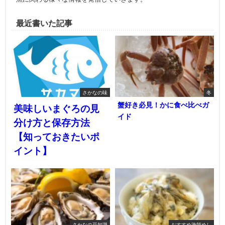
最近書いた記事
さかなの味
冬
蟹好き必見！かに食べ比べガ
美味しいまぐろの見
イド
分け方と保存方法
【知っておきたいポ
イント】
さかなの豆知識
おすすめ漁師めし