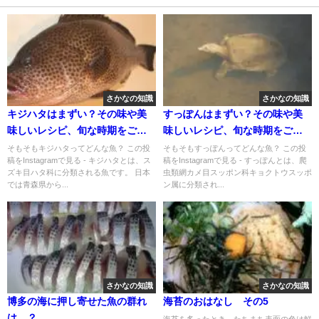
さかなの知識
さかなの知識
キジハタはまずい？その味や美
すっぽんはまずい？その味や美
味しいレシピ、旬な時期をご紹
味しいレシピ、旬な時期をご紹
介
介
そもそもキジハタってどんな魚？ この投
そもそもすっぽんってどんな魚？ この投
稿をInstagramで見る - キジハタとは、ス
稿をInstagramで見る - すっぽんとは、爬
ズキ目ハタ科に分類される魚です。 日本
虫類網カメ目スッポン科キョクトウスッポ
では青森県から...
ン属に分類され...
さかなの知識
さかなの知識
博多の海に押し寄せた魚の群れ
海苔のおはなし その5
は…？
海苔を炙ったとき、たちまち表面の色は鮮