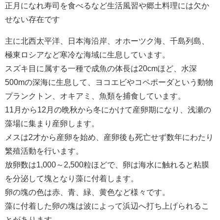
正月になれ寿司を食べるなど生活風習や郷土料理には欠か
せない存在です
主に北西太平洋、日本海沿岸、オホーツク海、千島列島、
極東ロシアなど寒冷な海域に生息しています。
スズキ目に属する一種で成魚の体長は20cmほど、水深
500mの深海に生息して、ヨコエビやコペポーダという動物
プランクトン、オキアミ、魚類を捕食しています。
11月から12月の晩秋から冬にかけて産卵期になり、浅瀬の
藻場に集まり産卵します。
メスは2才から産卵を始め、産卵後も死亡せず数年にわたり
繁殖活動を行います。
放卵数は1,000～2,500粒ほどで、卵は海水に触れると粘膜
を分泌して塊となり藻に付着します。
卵の塊の色は赤、青、緑、黄色など様々です。
藻に付着した卵の塊は波によって浜辺へ打ち上げられるこ
とがあります。