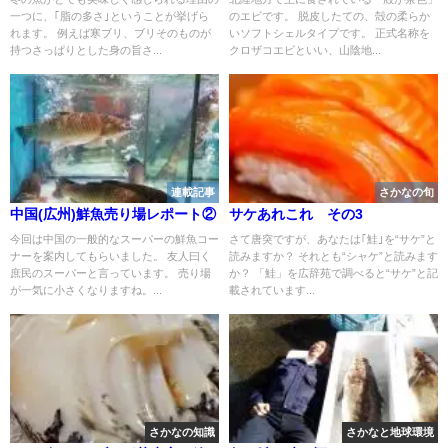
一つに、｢脂の多さ｣ということが挙げら
のエビです。 脱皮したての、殻の柔らか
れます。 例えば寒ブリ、ブリそのものが
いソフトシェルタイプです。 正式名称を
持つさっぱりとした身の旨さ...
クロザコエビといい、山陰地...
連載記事
さかなの旬
中国(広州)鮮魚売り場レポート②
サケあれこれ その3
今回は中国の一般的なスーパーの鮮魚コー
さて唐突ですが、あなたは｢鮭｣を“サケ”と
ナーを案内してもらいました。 友人曰く
読みますか？ それとも“シャケ”と読みます
庶民のスーパーと言っています。 売り場
か？ 「鮭」を広辞苑で調べると“サケ”と記
が一気に小さくなりますね。...
載されています...
さかなの知識
さかなと地球環境