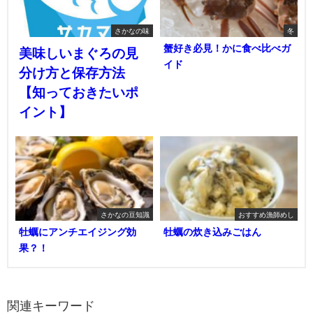
さかなの味
冬
蟹好き必見！かに食べ比べガ
美味しいまぐろの見
イド
分け方と保存方法
【知っておきたいポ
イント】
さかなの豆知識
おすすめ漁師めし
牡蠣にアンチエイジング効
牡蠣の炊き込みごはん
果？！
関連キーワード