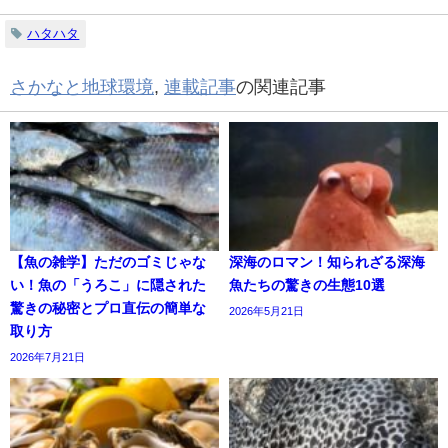
ハタハタ
さかなと地球環境
,
連載記事
の関連記事
【魚の雑学】ただのゴミじゃな
深海のロマン！知られざる深海
い！魚の「うろこ」に隠された
魚たちの驚きの生態10選
驚きの秘密とプロ直伝の簡単な
2026年5月21日
取り方
2026年7月21日