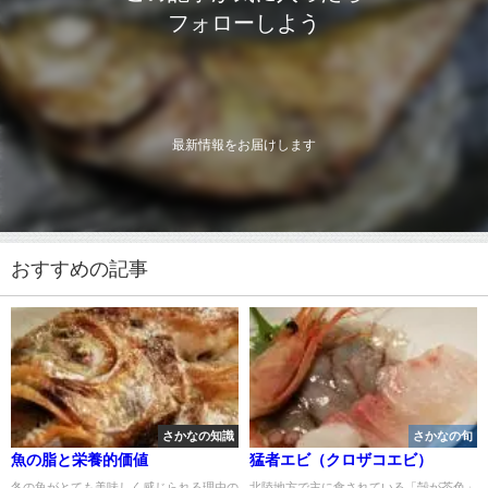
フォローしよう
最新情報をお届けします
おすすめの記事
さかなの知識
さかなの旬
魚の脂と栄養的価値
猛者エビ（クロザコエビ）
冬の魚がとても美味しく感じられる理由の
北陸地方で主に食されている「殻が茶色」