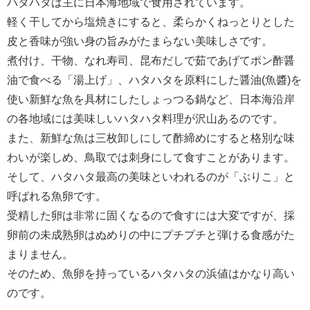
ハタハタは主に日本海地域で食用されています。
軽く干してから塩焼きにすると、柔らかくねっとりとした
皮と香味が強い身の旨みがたまらない美味しさです。
煮付け、干物、なれ寿司、昆布だしで茹であげてポン酢醤
油で食べる「湯上げ」、ハタハタを原料にした醤油(魚醬)を
使い新鮮な魚を具材にしたしょっつる鍋など、日本海沿岸
の各地域には美味しいハタハタ料理が沢山あるのです。
また、新鮮な魚は三枚卸しにして酢締めにすると格別な味
わいが楽しめ、鳥取では刺身にして食すことがあります。
そして、ハタハタ最高の美味といわれるのが「ぶりこ」と
呼ばれる魚卵です。
受精した卵は非常に固くなるので食すには大変ですが、採
卵前の未成熟卵はぬめりの中にプチプチと弾ける食感がた
まりません。
そのため、魚卵を持っているハタハタの浜値はかなり高い
のです。