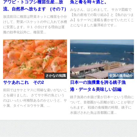
アワビ・トコブシ種苗生産…放
魚と肴を時々酒と。
流、自然界へ放ちます (その７)
みなさん、はじめまして。 サカマ図鑑で
【魚の産地での取り組み】と【魚のおつま
放流前日に種苗は野菜ネットに種苗を小分
み】をテーマに連載を書かせていただくこ
けして、野菜バスケットの中に入れて水槽
とになりました藤澤裕介です...
に安置します。※１ 小分けする理由は運
搬の効率化以外に、種苗受...
さかなの知識
全国の漁港紹介
サケあれこれ その2
日本一の漁獲量を誇る銚子漁
港・データ＆美味しい話編
前回ではサケとマスに明確な違いがないこ
とを綴りました。 さてサケ科の魚という
銚子漁港の水揚げ量が日本一という理由に
のはいったい何種類あるのかというと、サ
ついて、首都圏から距離が近いことが挙げ
ケ属、タイヘイヨウサケ属、...
られます。 戦後の食糧難の時期、銚子に
水揚げされた魚は首都圏に運...