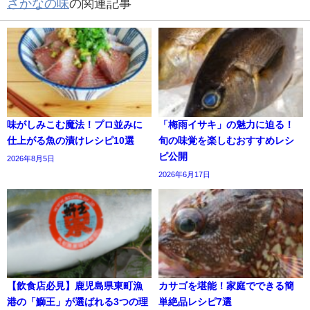
さかなの味
の関連記事
味がしみこむ魔法！プロ並みに
「梅雨イサキ」の魅力に迫る！
仕上がる魚の漬けレシピ10選
旬の味覚を楽しむおすすめレシ
ピ公開
2026年8月5日
2026年6月17日
【飲食店必見】鹿児島県東町漁
カサゴを堪能！家庭でできる簡
港の「鰤王」が選ばれる3つの理
単絶品レシピ7選