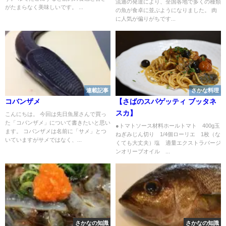
流通の発達により、全国各地で多くの種類
がたまらなく美味しいです。 ...
の魚が食卓に並ぶようになりました。 肉
に人気が偏りがちです...
連載記事
さかな料理
コバンザメ
【さばのスパゲッティ ブッタネ
スカ】
こんにちは。 今回は先日魚屋さんで買っ
た「コバンザメ」について書きたいと思い
●トマトソース材料ホールトマト 400g玉
ます。 コバンザメは名前に「サメ」とつ
ねぎみじん切り 1/4個ローリエ 1枚（な
いていますがサメではなく、...
くても大丈夫）塩 適量エクストラバージ
ンオリーブオイル ...
さかなの知識
さかなの知識