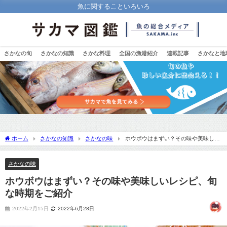
魚に関することいろいろ
さかなの旬
さかなの知識
さかな料理
全国の漁港紹介
連載記事
さかなと地
ホーム
さかなの知識
さかなの味
ホウボウはまずい？その味や美味しい
レシピ、旬な時期をご紹介
さかなの味
ホウボウはまずい？その味や美味しいレシピ、旬
な時期をご紹介
2022年2月15日
2022年6月28日