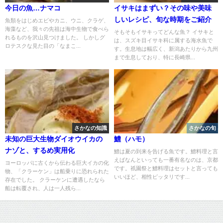
今日の魚…ナマコ
イサキはまずい？その味や美味
しいレシピ、旬な時期をご紹介
魚類をはじめエビやカニ、ウニ、クラゲ、
海藻など、我々の先祖は海中生物で食べら
そもそもイサキってどんな魚？ イサキと
れるものを沢山見つけました。 しかしグ
は、スズキ目イサキ科に属する海水魚で
ロテスクな見た目の「なまこ...
す。生息地は幅広く、新潟あたりから九州
まで生息しており、特に長崎県...
さかなの知識
さかなの旬
未知の巨大生物ダイオウイカの
鱧（ハモ）
ナゾと、するめ実用化
鱧は夏の到来を告げる魚です。鱧料理と言
えばなんといっても一番有名なのは、京都
ヨーロッパに古くから伝わる巨大イカの化
です。祇園祭と鱧料理はセットと言っても
物、「クラーケン」は船乗りに恐れられた
いいほど、相性ピッタリです...
存在でした。 クラーケンに遭遇したなら
船は転覆され、人は一人残ら...