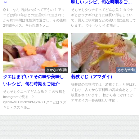
～
味しいレシピ、旬な時期をご紹
介
Q１．なんではねっ娘って言うの？ アマ
そもそもタウナギってどんな魚？ タウナ
エビは約11年ほどの生涯の中で生まれて
ギとはウナギのように細長い形をしてい
から約3年間は無性別で過ごし、その後約
て、田んぼや水路などの浅い沼に生息して
2年間をオス、それ以降をメ...
います。 ウナギという名前が...
さかなの知識
さかなの旬
クエはまずい？その味や美味し
若狭ぐじ（アマダイ）
いレシピ、旬な時期をご紹介
福井県の若狭湾では「若狭ぐじ」と呼ばれ
ており、古くから京料理の高級食材として
そもそもクエってどんな魚？ この投稿を
珍重されています。 秋から春にかけてが
Instagramで見る - ?
アマダイの一番美味しい季節...
igshid=MDJmNzVkMjY%3D クエとはスズ
キ目・スズキ亜...