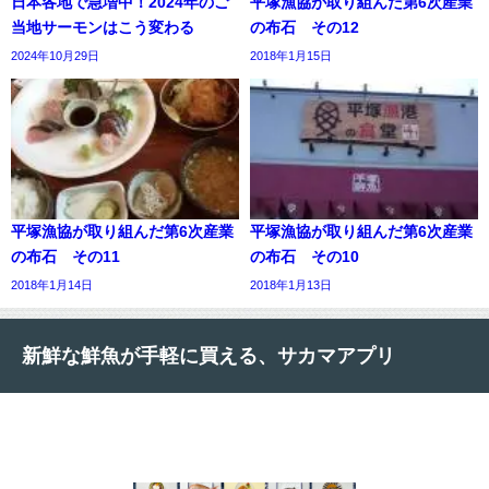
日本各地で急増中！2024年のご
平塚漁協が取り組んだ第6次産業
当地サーモンはこう変わる
の布石 その12
2024年10月29日
2018年1月15日
平塚漁協が取り組んだ第6次産業
平塚漁協が取り組んだ第6次産業
の布石 その11
の布石 その10
2018年1月14日
2018年1月13日
新鮮な鮮魚が手軽に買える、サカマアプリ