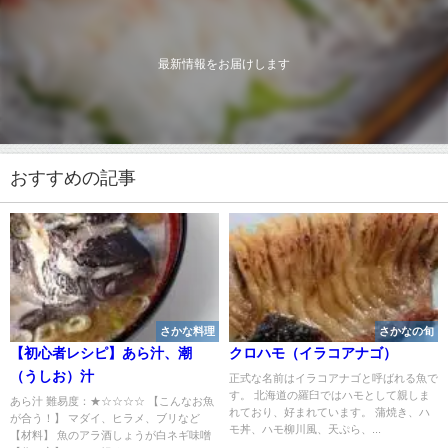
最新情報をお届けします
おすすめの記事
さかな料理
さかなの旬
【初心者レシピ】あら汁、潮
クロハモ（イラコアナゴ）
（うしお）汁
正式な名前はイラコアナゴと呼ばれる魚で
す。 北海道の羅臼ではハモとして親しま
あら汁 難易度：★☆☆☆☆ 【こんなお魚
れており、好まれています。 蒲焼き、ハ
が合う！】 マダイ、ヒラメ、ブリなど
モ丼、ハモ柳川風、天ぷら、...
【材料】 魚のアラ酒しょうが白ネギ味噌