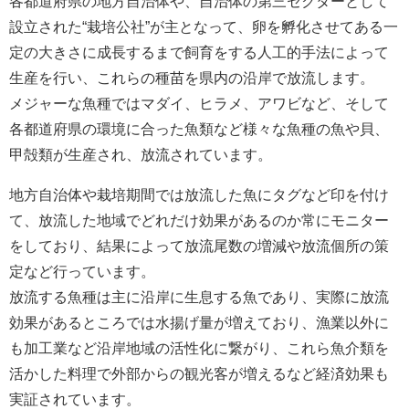
各都道府県の地方自治体や、自治体の第三セクターとして
設立された“栽培公社”が主となって、卵を孵化させてある一
定の大きさに成長するまで飼育をする人工的手法によって
生産を行い、これらの種苗を県内の沿岸で放流します。
メジャーな魚種ではマダイ、ヒラメ、アワビなど、そして
各都道府県の環境に合った魚類など様々な魚種の魚や貝、
甲殻類が生産され、放流されています。
地方自治体や栽培期間では放流した魚にタグなど印を付け
て、放流した地域でどれだけ効果があるのか常にモニター
をしており、結果によって放流尾数の増減や放流個所の策
定など行っています。
放流する魚種は主に沿岸に生息する魚であり、実際に放流
効果があるところでは水揚げ量が増えており、漁業以外に
も加工業など沿岸地域の活性化に繋がり、これら魚介類を
活かした料理で外部からの観光客が増えるなど経済効果も
実証されています。