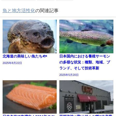
魚と地方活性化
の関連記事
北海道の美味しい魚たち🐟
日本国内における養殖サーモン
の多様な状況：種類、地域、ブ
2025年8月22日
ランド、そして技術革新
2025年5月20日