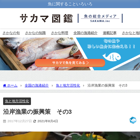
魚に関することいろいろ
さかなの旬
さかなの知識
さかな料理
全国の漁港紹介
連載記事
さかなと地
ホーム
全国の漁港紹介
魚と地方活性化
沿岸漁業の振興策 その3
魚と地方活性化
沿岸漁業の振興策 その3
2017年12月27日
2021年8月4日