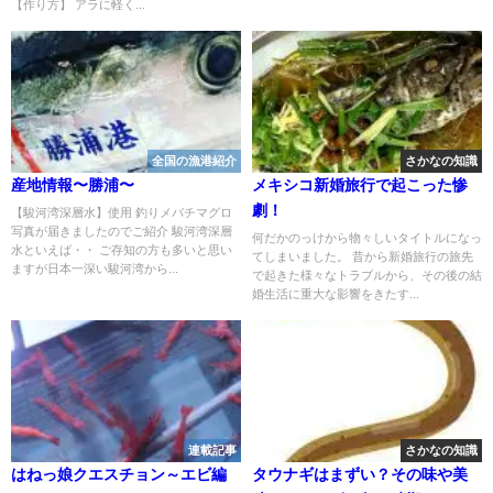
【作り方】 アラに軽く...
全国の漁港紹介
さかなの知識
産地情報〜勝浦〜
メキシコ新婚旅行で起こった惨
劇！
【駿河湾深層水】使用 釣りメバチマグロ
写真が届きましたのでご紹介 駿河湾深層
何だかのっけから物々しいタイトルになっ
水といえば・・ ご存知の方も多いと思い
てしまいました。 昔から新婚旅行の旅先
ますが日本一深い駿河湾から...
で起きた様々なトラブルから、その後の結
婚生活に重大な影響をきたす...
連載記事
さかなの知識
はねっ娘クエスチョン～エビ編
タウナギはまずい？その味や美