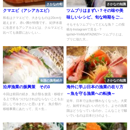
さかなの旬
さかなの知識
クマエビ（アシアカエビ）
ツムブリはまずい？その味や美
味しいレシピ、旬な時期をご紹
和名はクマエビで、大きなものは20cmを
超えます。 赤い脚が特徴です。 紀伊水道
介
そもそもツムブリってどんな魚？ この投
に生息するアシアカエビは、クルマエビと
稿をInstagramで見る - ?
比べても抜群においしい...
igshid=YmMyMTA2M2Y= ツムブリとは、
ブリに似た大...
全国の漁港紹介
さかなの知識
沿岸漁業の振興策 その3
海外に学ぶ日本の漁業の在り方
～魚を守る漁業への転換～
今回は前回の続き、魚介類を放流・移植す
る上で気をつけなければならないことをお
近年、日本では魚が獲れなくなった。大変
話ししてゆきたいと思います。 魚介類の
だ。如何すればいいのだろう。よその漁業
移植事業にあたって、元々生...
国はどうなっているのか。こんなことで騒
いでいるのは日本だけのよう...