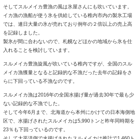
そしてスルメイカ豊漁の風は氷屋さんにも吹いています。
イカ漁の漁船が使う氷を供給している稚内市内の製氷工場
では、連日大量の氷が売れており例年の２倍以上の売上高
を記録しました。
製氷が間に合わないので、札幌などほかの地域から氷を仕
入れることを検討しています。
スルメイカ豊漁旋風が吹いている稚内ですが、全国のスル
メイカ漁獲量となると記録的な不漁だった去年の記録をさ
らに下回っている不漁なのです。
スルメイカ漁は2016年の全国水揚げ量が過去30年で最も少
ない記録的な不漁でした。
そして今年6月まで、北海道から本州にかけての日本海側地
区で、水揚げされたスルメイカは5,990トンと昨年同時期を
23％も下回っているのです。
そして太平洋側で水揚げされたスルメイカは推計で1,460ト