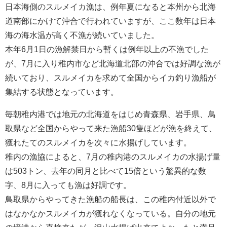
日本海側のスルメイカ漁は、例年夏になると本州から北海
道南部にかけて沖合で行われていますが、ここ数年は日本
海の海水温が高く不漁が続いていました。
本年6月1日の漁解禁日から暫くは例年以上の不漁でした
が、7月に入り稚内市など北海道北部の沖合では好調な漁が
続いており、スルメイカを求めて全国からイカ釣り漁船が
集結する状態となっています。
毎朝稚内港では地元の北海道をはじめ青森県、岩手県、鳥
取県など全国からやって来た漁船30隻ほどが漁を終えて、
獲れたてのスルメイカを次々に水揚げしています。
稚内の漁協によると、7月の稚内港のスルメイカの水揚げ量
は503トン、去年の同月と比べて15倍という驚異的な数
字、8月に入っても漁は好調です。
鳥取県からやってきた漁船の船長は、この稚内付近以外で
はなかなかスルメイカが獲れなくなっている。自分の地元