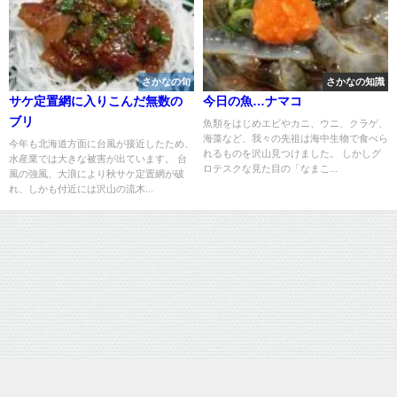
さかなの旬
さかなの知識
サケ定置網に入りこんだ無数の
今日の魚…ナマコ
ブリ
魚類をはじめエビやカニ、ウニ、クラゲ、
海藻など、我々の先祖は海中生物で食べら
今年も北海道方面に台風が接近したため、
れるものを沢山見つけました。 しかしグ
水産業では大きな被害が出ています。 台
ロテスクな見た目の「なまこ...
風の強風、大浪により秋サケ定置網が破
れ、しかも付近には沢山の流木...