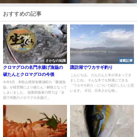
おすすめの記事
さかなの知識
連載記事
クロマグロの名門水揚げ漁協の
諏訪湖でワカサギ釣り
破たんとクロマグロの今後
こんにちは。 だんだんと冬が深まってき
ましたね。 そんな冬でも快適にできる
今年5月、和歌山県那智勝浦町の「勝浦漁
「ワカサギ釣り」について紹介したいと思
協」が経営難により破たん・解散となって
います。 今日、日本さかな検...
しまいました。 漁業関係者の間では「全
国で有数のクロマグロ水揚げ...