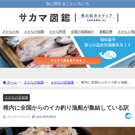
魚に関することいろいろ
さかなの旬
さかなの知識
さかな料理
全国の漁港紹介
連載記事
さかなと地
ホーム
さかなの知識
さかなの豆知識
稚内に全国からのイカ釣り漁船が
集結している訳
さかなの豆知識
稚内に全国からのイカ釣り漁船が集結している訳
2017年12月11日
2021年9月9日