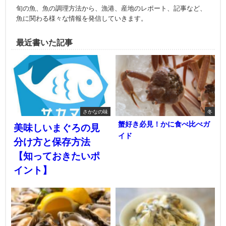
旬の魚、魚の調理方法から、漁港、産地のレポート、記事など、
魚に関わる様々な情報を発信していきます。
最近書いた記事
さかなの味
冬
蟹好き必見！かに食べ比べガ
美味しいまぐろの見
イド
分け方と保存方法
【知っておきたいポ
イント】