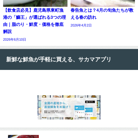
【飲食店必見】鹿児島県東町漁
春告魚とは？4月の旬魚たちが教
港の「鰤王」が選ばれる3つの理
える春の訪れ
由｜脂のり・鮮度・価格を徹底
2026年4月2日
解説
2026年6月10日
新鮮な鮮魚が手軽に買える、サカマアプリ