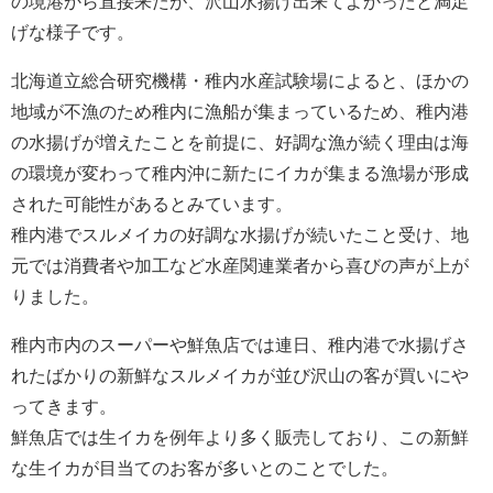
の境港から直接来たが、沢山水揚げ出来てよかったと満足
げな様子です。
北海道立総合研究機構・稚内水産試験場によると、ほかの
地域が不漁のため稚内に漁船が集まっているため、稚内港
の水揚げが増えたことを前提に、好調な漁が続く理由は海
の環境が変わって稚内沖に新たにイカが集まる漁場が形成
された可能性があるとみています。
稚内港でスルメイカの好調な水揚げが続いたこと受け、地
元では消費者や加工など水産関連業者から喜びの声が上が
りました。
稚内市内のスーパーや鮮魚店では連日、稚内港で水揚げさ
れたばかりの新鮮なスルメイカが並び沢山の客が買いにや
ってきます。
鮮魚店では生イカを例年より多く販売しており、この新鮮
な生イカが目当てのお客が多いとのことでした。