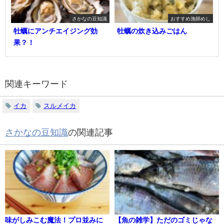
さかなの豆知識
おすすめ漁師めし
牡蠣にアンチエイジング効
牡蠣の炊き込みごはん
果？！
関連キーワード
イカ
スルメイカ
さかなの豆知識
の関連記事
味がしみこむ魔法！プロ並みに
【魚の雑学】ただのゴミじゃな