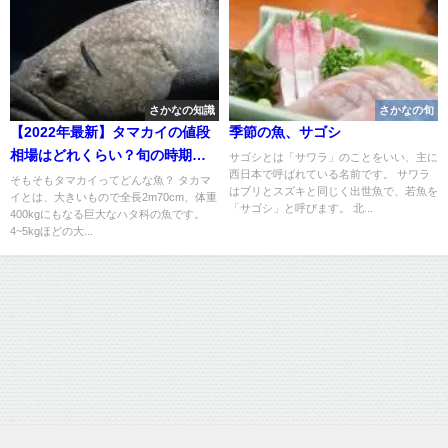
さかなの知識
さかなの旬
【2022年最新】タマカイの値段
季節の魚、サゴシ
相場はどれくらい？旬の時期・
サゴシとは「サワラ」のことをいい、主に
西日本で呼ばれている名前です。 サワラ
人気の調理方法もご紹介
そもそもタマカイってどんな魚？ タカマ
はブリとスズキと同じく出世魚で、若魚を
イとは、大きいもので全長2m70cm、体重
「サゴシ」と呼びます。 北...
400kgにもなる巨大なハタ科の魚です。
4~5kgほどの大...