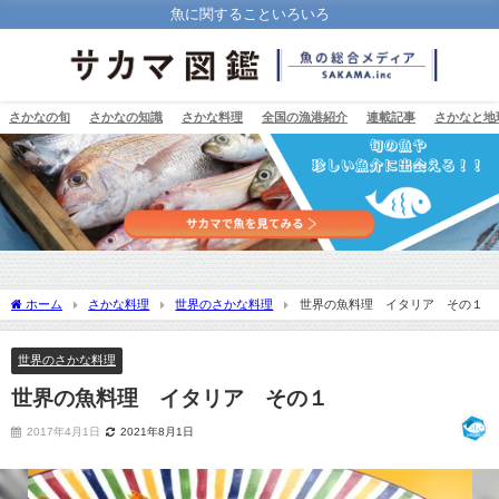
魚に関することいろいろ
さかなの旬
さかなの知識
さかな料理
全国の漁港紹介
連載記事
さかなと地
ホーム
さかな料理
世界のさかな料理
世界の魚料理 イタリア その１
世界のさかな料理
世界の魚料理 イタリア その１
2017年4月1日
2021年8月1日