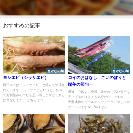
おすすめの記事
さかなの旬
さかなの旬
ヨシエビ（シラサエビ）
コイのおはなし―こいのぼりと
端午の節句―
西日本では「シラサエビ」と呼んで流通さ
れています。 シラサエビというと、釣り
最近、心地よい春風に吹かれて高い青空を
でお馴染みのエビを思い出しますがそれと
見上げるのはとても気分がいいですね。
は異なります。 こちらはヨ...
大型連休のゴールデンウィークに差し掛か
かっていますが、皆様はどこ...