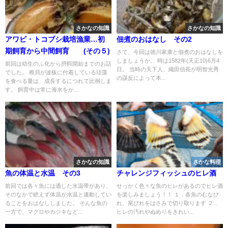
さかなの知識
さかなの知識
アワビ・トコブシ栽培漁業…初
佃煮のおはなし その2
期飼育から中間飼育 (その５)
さて、今回は徳川家康と佃煮のおはなしを
しましょうか。 時は1582年(天正10)6月4
前回は幼生のふ化から摂餌開始までのお話
日。 当時の天下人、織田信長が明智光秀
でした。 稚貝が波板に付着している珪藻
の謀反によって本...
を食べる量は、成長するにつれて比例しま
す。 飼育中は常に海水をか...
さかなの知識
さかな料理
魚の体温と水温 その3
チャレンジフィッシュのヒレ酒
前回では各々魚には適した水温帯があり、
せっかく色々な魚のヒレがあるのでヒレ酒
そのなかで絶えず体温が水温と連動してい
を楽しみましょう！！ １．各魚のむなび
ることをおはなししました。 そんな魚の
れ、尾びれをはさみで切り取ります ２．
一方で、マグロやカジキなど...
ヒレの汚れやぬめりをきれい...