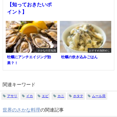
【知っておきたいポ
イント】
さかなの豆知識
おすすめ漁師めし
牡蠣にアンチエイジング効
牡蠣の炊き込みごはん
果？！
関連キーワード
アサリ
イカ
エビ
カニ
ホタテ
ムール貝
世界のさかな料理
の関連記事