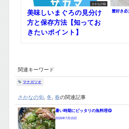
さかなの味
蟹好き必
美味しいまぐろの見分け
方と保存方法【知ってお
きたいポイント】
関連キーワード
マナガツオ
さかなの旬
,
冬
,
春
の関連記事
暑い時期にピッタリの魚料理😋
2026年7月15日