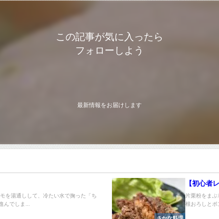
この記事が気に入ったら
フォローしよう
最新情報をお届けします
【初心者
ハモを湯通しして、冷たい水で掬った「ち
片栗粉をまぶ
でしま...
根おろしとポ
さかな料理