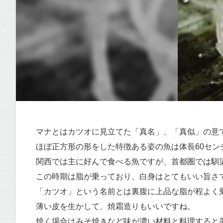
マナとはカツオに見立てた「真名」、「真似」の意
ほぼ正方形の形をした特徴ある姿の魚は体長60セ
関西では主に好んで食べる魚ですが、首都圏では馴
この時期は脂が乗っており、白身はとてもいい旨さ
「カツオ」という名前とは裏腹に上品な脂が程よく
薄い皮を生かして、焼霜造りもいいですね。
焼く場合はみそ焼きなど味が濃い材料と料理すると