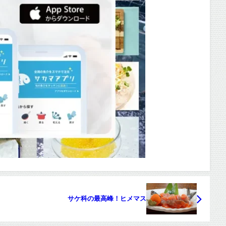
サケ科の最高峰！ヒメマス