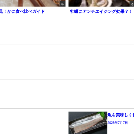
冬
さ
見！かに食べ比べガイド
牡蠣にアンチエイジング効果？！
魚を美味しく
2026年7月7日