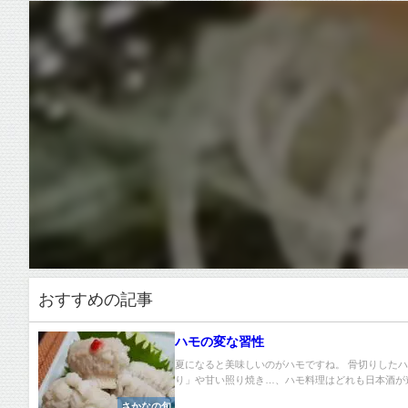
おすすめの記事
ハモの変な習性
夏になると美味しいのがハモですね。 骨切りした
り」や甘い照り焼き…、ハモ料理はどれも日本酒が進ん
さかなの旬