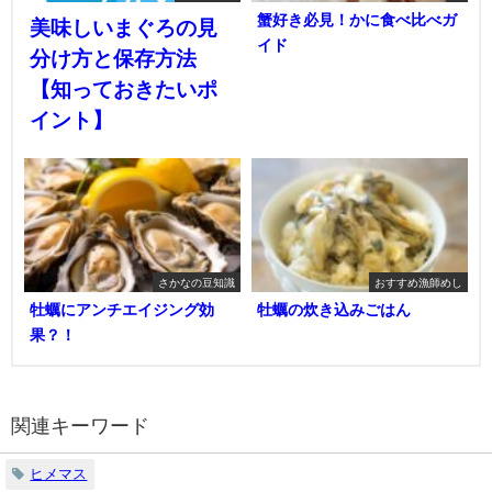
蟹好き必見！かに食べ比べガ
美味しいまぐろの見
イド
分け方と保存方法
【知っておきたいポ
イント】
さかなの豆知識
おすすめ漁師めし
牡蠣にアンチエイジング効
牡蠣の炊き込みごはん
果？！
関連キーワード
ヒメマス