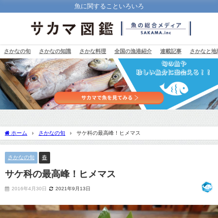
魚に関することいろいろ
さかなの旬
さかなの知識
さかな料理
全国の漁港紹介
連載記事
さかなと地
ホーム
さかなの旬
サケ科の最高峰！ヒメマス
さかなの旬
春
サケ科の最高峰！ヒメマス
2016年4月30日
2021年9月13日