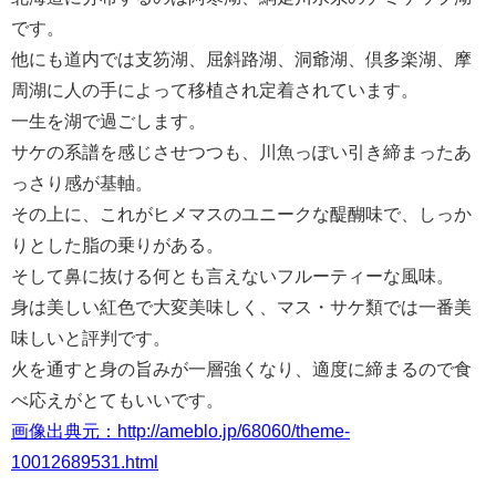
です。
他にも道内では支笏湖、屈斜路湖、洞爺湖、倶多楽湖、摩
周湖に人の手によって移植され定着されています。
一生を湖で過ごします。
サケの系譜を感じさせつつも、川魚っぽい引き締まったあ
っさり感が基軸。
その上に、これがヒメマスのユニークな醍醐味で、しっか
りとした脂の乗りがある。
そして鼻に抜ける何とも言えないフルーティーな風味。
身は美しい紅色で大変美味しく、マス・サケ類では一番美
味しいと評判です。
火を通すと身の旨みが一層強くなり、適度に締まるので食
べ応えがとてもいいです。
画像出典元：http://ameblo.jp/68060/theme-
10012689531.html