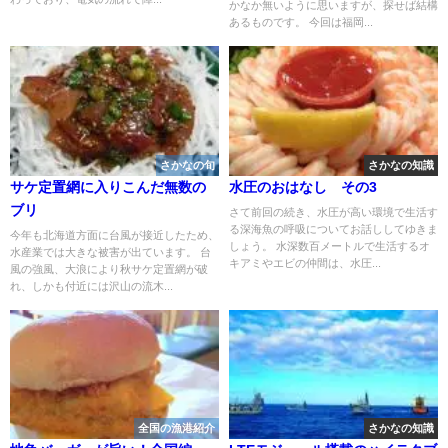
かなか無いように思いますが、探せば結構
あるものです。 今回は福岡...
さかなの旬
さかなの知識
サケ定置網に入りこんだ無数の
水圧のおはなし その3
ブリ
さて前回の続き、水圧が高い環境で生活す
る深海魚の呼吸についてお話ししてゆきま
今年も北海道方面に台風が接近したため、
しょう。 水深数百メートルで生活するオ
水産業では大きな被害が出ています。 台
キアミやエビの仲間は、水圧...
風の強風、大浪により秋サケ定置網が破
れ、しかも付近には沢山の流木...
全国の漁港紹介
さかなの知識