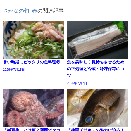
さかなの旬
,
春
の関連記事
暑い時期にピッタリの魚料理😋
魚を美味しく長持ちさせるため
の下処理と冷蔵・冷凍保存のコ
2026年7月15日
ツ
2026年7月7日
「半夏生」とは何？関西でタコ
「梅雨イサキ」の魅力に迫る！