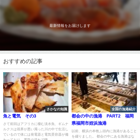
最新情報をお届けします
おすすめの記事
さかなの知識
全国の漁港紹介
魚と電気 その3
都会の中の漁港 PART2 福岡
県福岡市姪浜漁港
さて前回はアフリカに棲む淡水魚、ギムナ
ルクスは視界が悪い濁った川の中で生活し
以前、横浜の本牧ふ頭内に漁港があること
ているので体には発電器と電気受容器が備
を綴りました。 都会の中にある漁港はな
わっており、電気の流れで障...