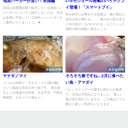
地魚バーガーが旨い！全国編
LTEモジュール搭載のハイテクブ
イ登場！「スマートブイ」
前回は首都圏近隣で販売している地魚ハン
バーガーについてご紹介しましたが、今回
海を相手に仕事をする漁業は「海が荒れた
は全国に存在している地魚ハンバーガーを
翌日は魚が獲れる」、「海の水の色を見る
ご案内いたしましょう。 ■...
と何の魚がいるのかわかる」などといった
漁師の勘や経験に頼るところ...
さかなの旬
さかなの旬
ヤナギノマイ
そろそろ春ですね…2月に食べた
い魚・アマダイ
メバルの仲間で「ヤナギノマイ(柳の舞)」
という風流な和名を持つ魚です。 東北地
バレンタインデーの週末は南からの使者
方より北海道の日本海、北太平洋、千島列
で、天気は大荒れになりました。 激しい
島南部、オホーツク海など...
風が吹き荒れていますが、この風はとても
暖かく嬉しい気持ちになります...