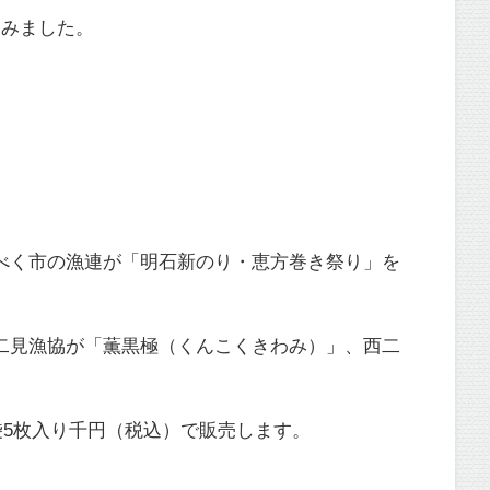
てみました。
べく市の漁連が「明石新のり・恵方巻き祭り」を
二見漁協が「薫黒極（くんこくきわみ）」、西二
袋5枚入り千円（税込）で販売します。