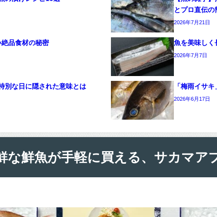
とプロ直伝の
2026年7月21日
い絶品食材の秘密
魚を美味しく
2026年7月7日
特別な日に隠された意味とは
「梅雨イサキ
2026年6月17日
鮮な鮮魚が手軽に買える、サカマア