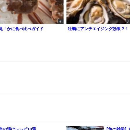
冬
さ
見！かに食べ比べガイド
牡蠣にアンチエイジング効果？！
魚の漬けレシピ10選
【魚の雑学】