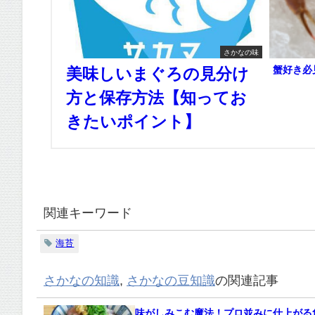
さかなの味
蟹好き必
美味しいまぐろの見分け
方と保存方法【知ってお
きたいポイント】
関連キーワード
海苔
さかなの知識
,
さかなの豆知識
の関連記事
味がしみこむ魔法！プロ並みに仕上がる