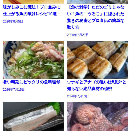
味がしみこむ魔法！プロ並みに
【魚の雑学】ただのゴミじゃな
仕上がる魚の漬けレシピ10選
い！魚の「うろこ」に隠された
驚きの秘密とプロ直伝の簡単な
2026年8月5日
取り方
2026年7月21日
暑い時期にピッタリの魚料理😋
ウナギとアナゴの違いは⁉意外と
知らない絶品食材の秘密
2026年7月15日
2026年7月13日