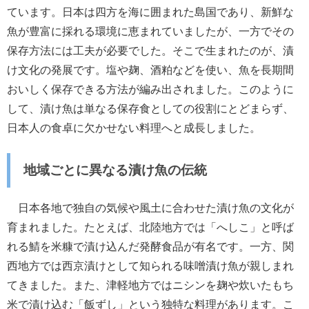
ています。日本は四方を海に囲まれた島国であり、新鮮な
魚が豊富に採れる環境に恵まれていましたが、一方でその
保存方法には工夫が必要でした。そこで生まれたのが、漬
け文化の発展です。塩や麹、酒粕などを使い、魚を長期間
おいしく保存できる方法が編み出されました。このように
して、漬け魚は単なる保存食としての役割にとどまらず、
日本人の食卓に欠かせない料理へと成長しました。
地域ごとに異なる漬け魚の伝統
日本各地で独自の気候や風土に合わせた漬け魚の文化が
育まれました。たとえば、北陸地方では「へしこ」と呼ば
れる鯖を米糠で漬け込んだ発酵食品が有名です。一方、関
西地方では西京漬けとして知られる味噌漬け魚が親しまれ
てきました。また、津軽地方ではニシンを麹や炊いたもち
米で漬け込む「飯ずし」という独特な料理があります。こ