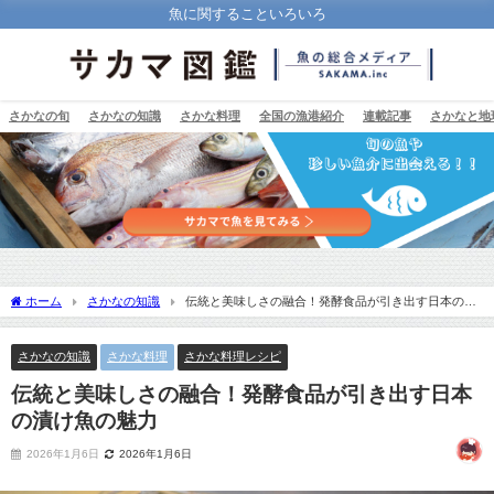
魚に関することいろいろ
さかなの旬
さかなの知識
さかな料理
全国の漁港紹介
連載記事
さかなと地
ホーム
さかなの知識
伝統と美味しさの融合！発酵食品が引き出す日本の漬
け魚の魅力
さかなの知識
さかな料理
さかな料理レシピ
伝統と美味しさの融合！発酵食品が引き出す日本
の漬け魚の魅力
2026年1月6日
2026年1月6日