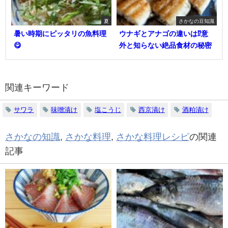
夏
さかなの豆知識
暑い時期にピッタリの魚料理
ウナギとアナゴの違いは⁉意
😋
外と知らない絶品食材の秘密
関連キーワード
サワラ
味噌漬け
塩こうじ
西京漬け
酒粕漬け
さかなの知識
,
さかな料理
,
さかな料理レシピ
の関連
記事