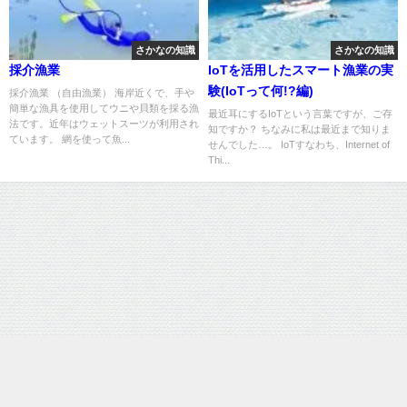
さかなの知識
さかなの知識
採介漁業
IoTを活用したスマート漁業の実
験(IoTって何!?編)
採介漁業 （自由漁業） 海岸近くで、手や
簡単な漁具を使用してウニや貝類を採る漁
最近耳にするIoTという言葉ですが、ご存
法です。近年はウェットスーツが利用され
知ですか？ ちなみに私は最近まで知りま
ています。 網を使って魚...
せんでした…。 IoTすなわち、Internet of
Thi...