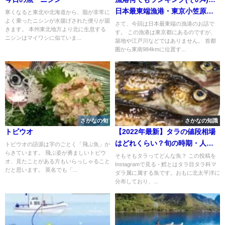
日本最東端漁港・東京小笠原
寒くなると東北や北海道から、脂が非常に
よく乗ったニシンが水揚げされた便りが届
村 二見漁港
さて、今回は日本最東端の漁港のお話で
きます。 本州東北地方より北に生息する
す。 この漁港は東京都にあるのですが、
ニシンはマイワシに似ていま...
築地や江戸川などではありません。 首都
圏から東南984kmに位置す...
さかなの旬
さかなの知識
トビウオ
【2022年最新】タラの値段相場
はどれくらい？旬の時期・人気
トビウオの語源は字のごとく「飛ぶ魚」か
らきています。 飛ぶ姿が勇ましいトビウ
の調理方法もご紹介
そもそもタラってどんな魚？ この投稿を
オ、見たことがある方もいらっしゃること
Instagramで見る - 鱈とはタラ目タラ科マ
だと思います。 英名でも「...
ダラ属に属する魚です。おもに北太平洋に
分布しており、...