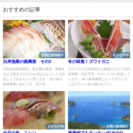
おすすめの記事
全国の漁港紹介
さかなの旬
沿岸漁業の振興策 その3
冬の味覚！ズワイガニ
今回は前回の続き、魚介類を放流・移植す
ズワイガニは北海道から島根にかけての日
る上で気をつけなければならないことをお
本海側、北太平洋、オホーツクに生息して
話ししてゆきたいと思います。 魚介類の
います。 各々産地場所によってズワイガ
移植事業にあたって、元々生...
ニはブランド名が施されてい...
さかなの旬
全国の漁港紹介
今日の魚 ニシン
漁港何でもランキング(その4)…