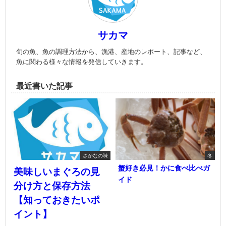
サカマ
旬の魚、魚の調理方法から、漁港、産地のレポート、記事など、
魚に関わる様々な情報を発信していきます。
最近書いた記事
さかなの味
冬
蟹好き必見！かに食べ比べガ
美味しいまぐろの見
イド
分け方と保存方法
【知っておきたいポ
イント】