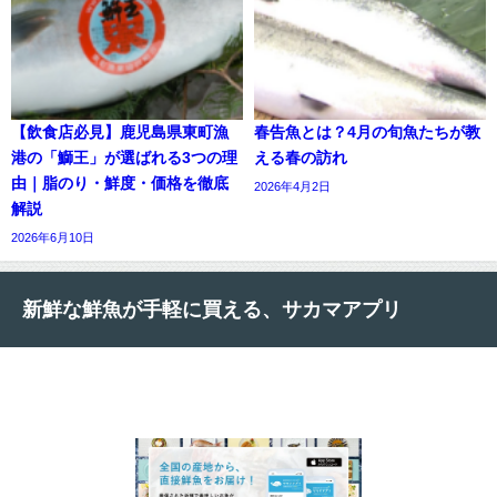
【飲食店必見】鹿児島県東町漁
春告魚とは？4月の旬魚たちが教
港の「鰤王」が選ばれる3つの理
える春の訪れ
由｜脂のり・鮮度・価格を徹底
2026年4月2日
解説
2026年6月10日
新鮮な鮮魚が手軽に買える、サカマアプリ