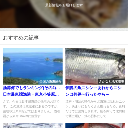
最新情報をお届けします
おすすめの記事
全国の漁港紹介
さかなと地球環境
漁港何でもランキング(その4)…
伝説の魚ニシン～あれからニシ
日本最東端漁港・東京小笠原
ンは何処へ行ったやら～
村 二見漁港
さて、今回は日本最東端の漁港のお話で
江戸・明治の時代から北海道に現れたニシ
す。 この漁港は東京都にあるのですが、
ン。あまりにもたくさん獲れるため、食料
築地や江戸川などではありません。 首都
だけでは消費しきれず、脂を搾って北前船
圏から東南984kmに位置す...
で西に運び、畑の肥料にして...