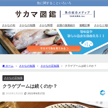
魚に関することいろいろ
さかなの旬
さかなの知識
さかな料理
全国の漁港紹介
連載記事
さかなと地
ホーム
さかなの知識
さかなの豆知識
クラゲブームは続くのか？
さかなの豆知識
クラゲブームは続くのか？
2016年1月15日
2021年9月17日