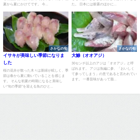
夏から夏にかけてです。 今...
た。 日本には穀醤のほかに...
さかなの旬
さかなの旬
イサキが美味しい季節になりま
大鯵（オオアジ）
した
30センチ以上のアジは「オオアジ」と呼
ばれます。 アジは魚編に参、「おいしく
桜の花弁が散った木々は新緑が眩しく、季
て参ってしまう」の意であると言われてい
節は春から夏に動いていることを感じま
ます。 一番旨味があって脂...
す。 そんな初夏の時期になると美味し
い“旬の季節”を迎える魚のひと...