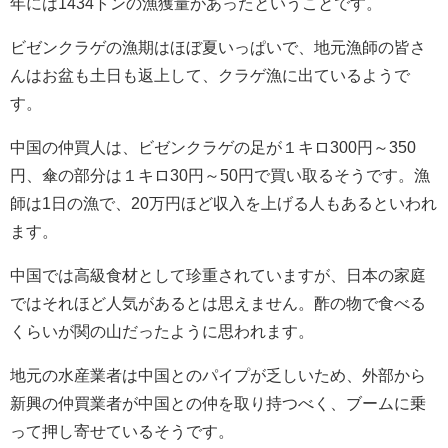
年には1434トンの漁獲量があったということです。
ビゼンクラゲの漁期はほぼ夏いっぱいで、地元漁師の皆さ
んはお盆も土日も返上して、クラゲ漁に出ているようで
す。
中国の仲買人は、ビゼンクラゲの足が１キロ300円～350
円、傘の部分は１キロ30円～50円で買い取るそうです。漁
師は1日の漁で、20万円ほど収入を上げる人もあるといわれ
ます。
中国では高級食材として珍重されていますが、日本の家庭
ではそれほど人気があるとは思えません。酢の物で食べる
くらいが関の山だったように思われます。
地元の水産業者は中国とのパイプが乏しいため、外部から
新興の仲買業者が中国との仲を取り持つべく、ブームに乗
って押し寄せているそうです。