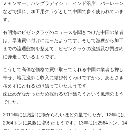
ミャンマー、バングラディシュ、インド沿岸、バーレーン
などで獲れ、加工用クラゲとして中国で多く使われていま
す。
有明海のビゼンクラゲのニュースを聞きつけた中国の業者
は、早速買い付けに走ったようです。そして漁獲から加工
までの流通態勢を整えて、ビゼンクラゲの漁獲及び買占め
に奔走しているようです。
こうして高価な価格で買い取ってくれる中国の業者も押し
寄せ、地元漁師も収入に結び付くわけですから、あとさき
考えずにとれるだけ獲っていたようです。
歯止めがなかったため採れるだけ獲ろうという風潮のよう
でした。
2011年には統計に揚がらないほどの量でしたが、12年には
2964トンに急激に増えたようです。13年には2564トン、14