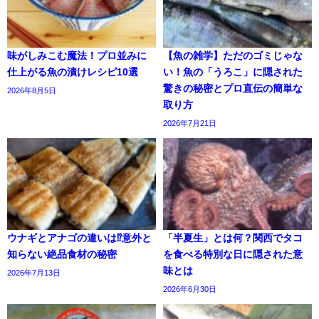
味がしみこむ魔法！プロ並みに
【魚の雑学】ただのゴミじゃな
仕上がる魚の漬けレシピ10選
い！魚の「うろこ」に隠された
驚きの秘密とプロ直伝の簡単な
2026年8月5日
取り方
2026年7月21日
ウナギとアナゴの違いは⁉意外と
「半夏生」とは何？関西でタコ
知らない絶品食材の秘密
を食べる特別な日に隠された意
味とは
2026年7月13日
2026年6月30日