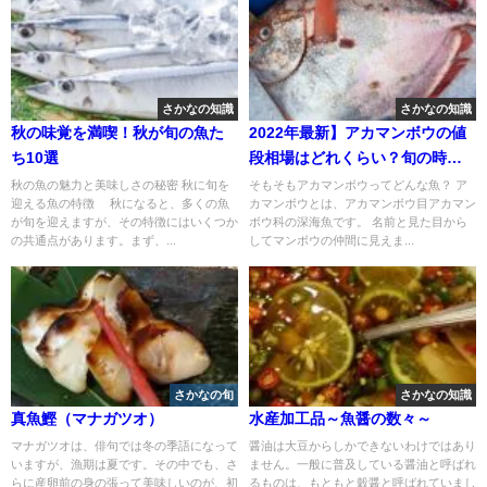
さかなの知識
さかなの知識
秋の味覚を満喫！秋が旬の魚た
2022年最新】アカマンボウの値
ち10選
段相場はどれくらい？旬の時
期・人気の調理方法もご紹介
秋の魚の魅力と美味しさの秘密 秋に旬を
そもそもアカマンボウってどんな魚？ ア
迎える魚の特徴 秋になると、多くの魚
カマンボウとは、アカマンボウ目アカマン
が旬を迎えますが、その特徴にはいくつか
ボウ科の深海魚です。 名前と見た目から
の共通点があります。まず、...
してマンボウの仲間に見えま...
さかなの旬
さかなの知識
真魚鰹（マナガツオ）
水産加工品～魚醤の数々～
マナガツオは、俳句では冬の季語になって
醤油は大豆からしかできないわけではあり
いますが、漁期は夏です。その中でも、さ
ません。一般に普及している醤油と呼ばれ
らに産卵前の身の張って美味しいのが、初
るものは、もともと穀醤と呼ばれていまし