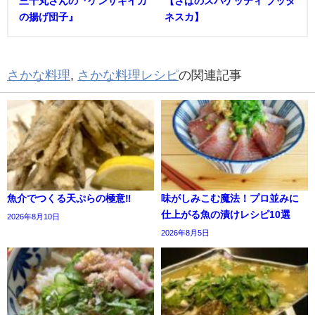
三十丸さんの『ケンサキイカ
【さばのスパゲッティ ブッタ
の揚げ団子』
ネスカ】
さかな料理
,
さかな料理レシピ
の関連記事
魚介でつくる天ぷらの極意‼
味がしみこむ魔法！プロ並みに
仕上がる魚の漬けレシピ10選
2026年8月10日
2026年8月5日