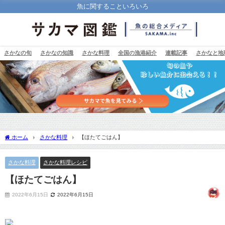
魚に関することいろいろ
さかなの旬
さかなの知識
さかな料理
全国の漁港紹介
連載記事
さかなと地
ホーム
さかな料理
【ほたてごはん】
さかな料理
さかな料理レシピ
【ほたてごはん】
2022年6月15日
2022年6月15日