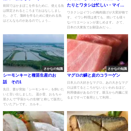
たりとワタシは忙しい・マイワ
前回ではかまぼこを作るために、使える魚
は限定されるところまでおはなししまし
シ物語
ワタクシはイワシの梅肉揚げが大変好物で
た。 さて、蒲鉾を作るために使われる魚
す。 イワシ料理は煮ても、焼いても様々
はどんなものがあるのでしょう...
なバリエーションが楽しめます。 さて、
日本の大衆魚でお馴染みだっ...
さかなの知識
さかなの知識
シーモンキーと種苗生産のお
マグロの鱗と皮のコラーゲン
話 その1
日本人の大好きなマグロ。あの大きなマグ
ロは捨てるところがないといわれるほど、
先日、妻が突如「シーモンキー」を飼いた
利用価値があるのです。眼玉から内臓に至
いと言い出しました。 遥か昔、おもちゃ
るまですべて食用として利用...
屋さんで“宇宙からの生物”と称して販売し
ていたアレです。 カルキ...