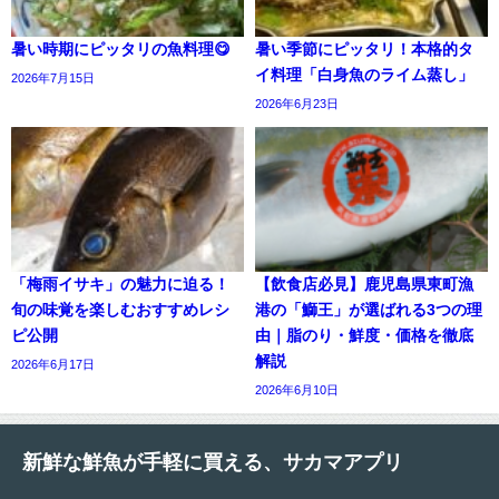
暑い時期にピッタリの魚料理😋
暑い季節にピッタリ！本格的タ
イ料理「白身魚のライム蒸し」
2026年7月15日
2026年6月23日
「梅雨イサキ」の魅力に迫る！
【飲食店必見】鹿児島県東町漁
旬の味覚を楽しむおすすめレシ
港の「鰤王」が選ばれる3つの理
ピ公開
由｜脂のり・鮮度・価格を徹底
解説
2026年6月17日
2026年6月10日
新鮮な鮮魚が手軽に買える、サカマアプリ