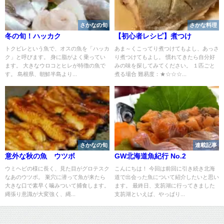
さかなの旬
さかな料理
冬の旬！ハッカク
【初心者レシピ】煮つけ
トクビレという魚で、オスの魚を「ハッカ
あま～くこってり煮つけてもよし、あっさ
ク」と呼びます。 身に脂がよく乗ってい
り煮つけてもよし。 慣れてきたら自分好
ます。 大きなウロコとヒレが特徴の魚で
みの味を探してみてください。 １匹ごと
す。 島根県、朝鮮半島より...
煮る場合 難易度：★☆☆☆...
さかなの旬
連載記事
意外な秋の魚 ウツボ
GW北海道魚紀行 No.2
ウミヘビの様に長く、見た目がグロテスク
こんにちは！ 今回は前回に引き続き北海
なあのウツボ。 巣穴に潜って魚が来たら
道で出会った魚について紹介したいと思い
大きな口で素早く噛みついて捕食します。
ます。 最終日、支笏湖に行ってきました
縄張り意識が大変強く、縄...
支笏湖といえば、やっぱり...