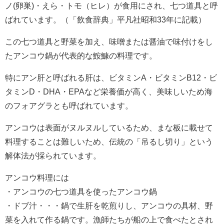
ノ(卵巣)・えら・トモ（ヒレ）が食用にされ、七つ道具と呼
ばれています。（「飲食辞典」平凡社昭和33年に記載）
この七つ道具と野菜を加え、味噌または醤油で味付けをし
たアンコウ鍋が代表的な鮟鱇の料理です。
特にアン肝と呼ばれる肝は、ビタミンA・ビタミンB12・ビ
タミンD・DHA・EPAなど栄養価が高く、美味しいため海
のフォアグラとも呼ばれています。
アンコウは表面がヌルヌルしているため、まな板に載せて
料理することは難しいため、伝統の「吊るし切り」という
解体法が採られています。
アンコウ料理には
・アンコウの七つ道具を使ったアンコウ鍋
・ドブ汁・・・鍋で生肝を乾煎りし、アンコウの具材、野
菜を入れて作る鍋です。漁師たちが船の上で食べたとされ