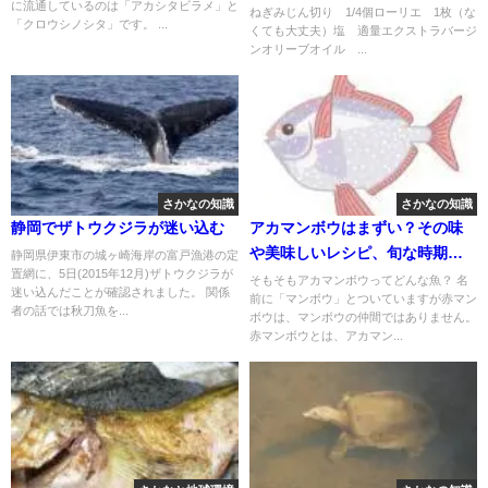
に流通しているのは「アカシタビラメ」と
ねぎみじん切り 1/4個ローリエ 1枚（な
「クロウシノシタ」です。 ...
くても大丈夫）塩 適量エクストラバージ
ンオリーブオイル ...
さかなの知識
さかなの知識
静岡でザトウクジラが迷い込む
アカマンボウはまずい？その味
や美味しいレシピ、旬な時期を
静岡県伊東市の城ヶ崎海岸の富戸漁港の定
置網に、5日(2015年12月)ザトウクジラが
ご紹介
そもそもアカマンボウってどんな魚？ 名
迷い込んだことが確認されました。 関係
前に「マンボウ」とついていますが赤マン
者の話では秋刀魚を...
ボウは、マンボウの仲間ではありません。
赤マンボウとは、アカマン...