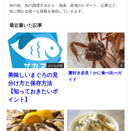
旬の魚、魚の調理方法から、漁港、産地のレポート、記事など、
魚に関わる様々な情報を発信していきます。
最近書いた記事
さかなの味
冬
蟹好き必見！かに食べ比べガ
美味しいまぐろの見
イド
分け方と保存方法
【知っておきたいポ
イント】