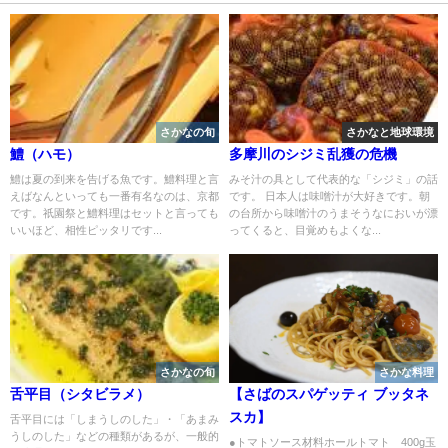
さかなの旬
さかなと地球環境
鱧（ハモ）
多摩川のシジミ乱獲の危機
鱧は夏の到来を告げる魚です。鱧料理と言
みそ汁の具として代表的な「シジミ」の話
えばなんといっても一番有名なのは、京都
です。 日本人は味噌汁が大好きです。朝
です。祇園祭と鱧料理はセットと言っても
の台所から味噌汁のうまそうなにおいが漂
いいほど、相性ピッタリです...
ってくると、目覚めもよくな...
さかなの旬
さかな料理
舌平目（シタビラメ）
【さばのスパゲッティ ブッタネ
スカ】
舌平目には「しまうしのした」・「あまみ
うしのした」などの種類があるが、一般的
●トマトソース材料ホールトマト 400g玉