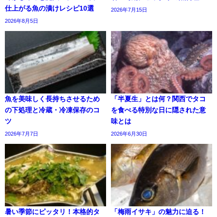
仕上がる魚の漬けレシピ10選
2026年7月15日
2026年8月5日
魚を美味しく長持ちさせるため
「半夏生」とは何？関西でタコ
の下処理と冷蔵・冷凍保存のコ
を食べる特別な日に隠された意
ツ
味とは
2026年7月7日
2026年6月30日
暑い季節にピッタリ！本格的タ
「梅雨イサキ」の魅力に迫る！