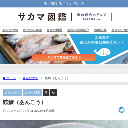
魚に関することいろいろ
さかなの旬
さかなの知識
さかな料理
全国の漁港紹介
連載記事
さかなと地
ホーム
さかなの旬
鮟鱇（あんこう）
さかなの旬
さかな料理
冬
秋
鮟鱇（あんこう）
2015年10月27日
2022年6月30日