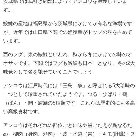
茨城県では底引き網漁によってアンコウを漁獲していま
す。
鮟鱇の産地は福島県から茨城県にかけてが有名な漁場です
が、近年では山口県下関での漁獲量がトップの座を占めて
います。
西のフグ、東の鮟鱇といわれ、秋から冬にかけての味のオ
オサマです。下関ではフグも鮟鱇も日本一となり、冬の2大
味覚として名を馳せていくことでしょう。
アンコウは江戸時代には「三鳥二魚」と呼ばれる5大珍味の
一つとして珍重されていたようです。つる・ひばり・鷭
（ばん）・鯛・鮟鱇の5種類です。これらは歴史的にも名高
い高級食材です。
アンコウはそれぞれの部位ごとに味や歯ごたえが異なるた
め、柳肉（身肉、頬肉）・皮・水袋（胃）・キモ(肝臓)・ヌ