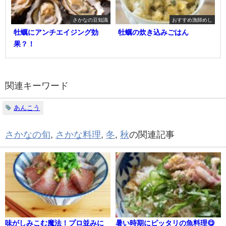
さかなの豆知識
おすすめ漁師めし
牡蠣にアンチエイジング効
牡蠣の炊き込みごはん
果？！
関連キーワード
あんこう
さかなの旬
,
さかな料理
,
冬
,
秋
の関連記事
味がしみこむ魔法！プロ並みに
暑い時期にピッタリの魚料理😋