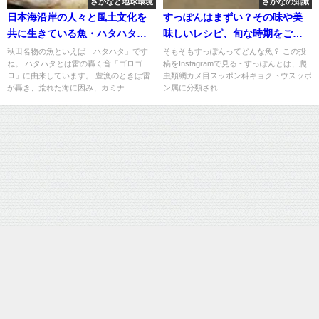
さかなと地球環境
さかなの知識
日本海沿岸の人々と風土文化を
すっぽんはまずい？その味や美
共に生きている魚・ハタハタ
味しいレシピ、旬な時期をご紹
(その1)
介
秋田名物の魚といえば「ハタハタ」です
そもそもすっぽんってどんな魚？ この投
ね。 ハタハタとは雷の轟く音「ゴロゴ
稿をInstagramで見る - すっぽんとは、爬
ロ」に由来しています。 豊漁のときは雷
虫類網カメ目スッポン科キョクトウスッポ
が轟き、荒れた海に因み、カミナ...
ン属に分類され...
運営：株式会社SAKAMA
魚の総合メディア | サカマ図鑑 All Rights Reserved.