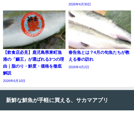
2026年6月30日
【飲食店必見】鹿児島県東町漁
春告魚とは？4月の旬魚たちが教
港の「鰤王」が選ばれる3つの理
える春の訪れ
由｜脂のり・鮮度・価格を徹底
2026年4月2日
解説
2026年6月10日
新鮮な鮮魚が手軽に買える、サカマアプリ