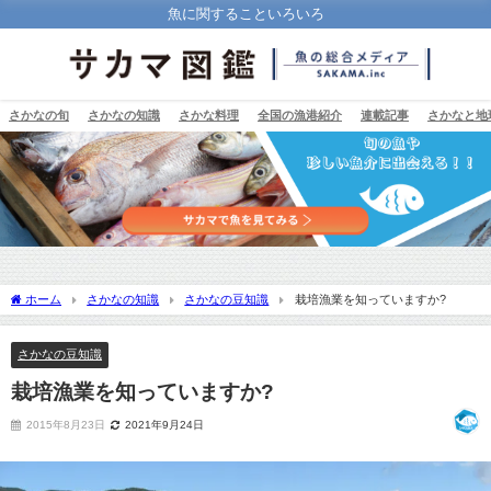
魚に関することいろいろ
さかなの旬
さかなの知識
さかな料理
全国の漁港紹介
連載記事
さかなと地
ホーム
さかなの知識
さかなの豆知識
栽培漁業を知っていますか?
さかなの豆知識
栽培漁業を知っていますか?
2015年8月23日
2021年9月24日