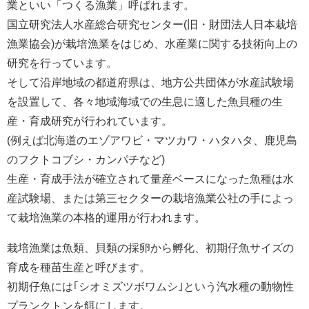
業といい「つくる漁業」呼ばれます。
国立研究法人水産総合研究センター(旧・財団法人日本栽培
漁業協会)が栽培漁業をはじめ、水産業に関する技術向上の
研究を行っています。
そして沿岸地域の都道府県は、地方公共団体が水産試験場
を設置して、各々地域海域での生息に適した魚貝種の生
産・育成研究が行われています。
(例えば北海道のエゾアワビ・マツカワ・ハタハタ、鹿児島
のフクトコブシ・カンパチなど)
生産・育成手法が確立されて量産ベースになった魚種は水
産試験場、または第三セクターの栽培漁業公社の手によっ
て栽培漁業の本格的運用が行われます。
栽培漁業は魚類、貝類の採卵から孵化、初期仔魚サイズの
育成を種苗生産と呼びます。
初期仔魚には｢シオミズツボワムシ｣という汽水種の動物性
プランクトンを餌にします。