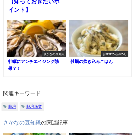
【知っておきたいポ
イント】
さかなの豆知識
おすすめ漁師めし
牡蠣にアンチエイジング効
牡蠣の炊き込みごはん
果？！
関連キーワード
栽培
栽培漁業
さかなの豆知識
の関連記事