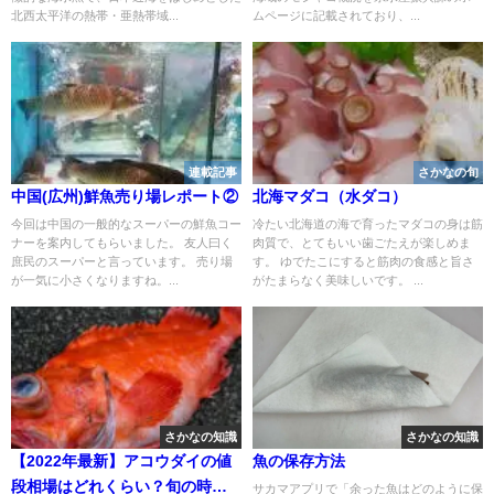
北西太平洋の熱帯・亜熱帯域...
ムページに記載されており、...
連載記事
さかなの旬
中国(広州)鮮魚売り場レポート②
北海マダコ（水ダコ）
今回は中国の一般的なスーパーの鮮魚コー
冷たい北海道の海で育ったマダコの身は筋
ナーを案内してもらいました。 友人曰く
肉質で、とてもいい歯ごたえが楽しめま
庶民のスーパーと言っています。 売り場
す。 ゆでたこにすると筋肉の食感と旨さ
が一気に小さくなりますね。...
がたまらなく美味しいです。 ...
さかなの知識
さかなの知識
【2022年最新】アコウダイの値
魚の保存方法
段相場はどれくらい？旬の時
サカマアプリで「余った魚はどのように保