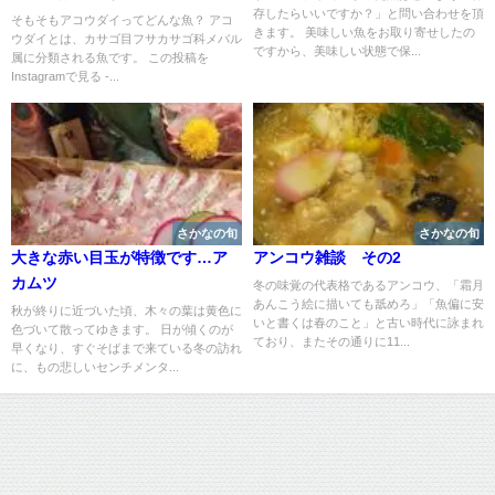
存したらいいですか？」と問い合わせを頂
期・人気の調理方法もご紹介
そもそもアコウダイってどんな魚？ アコ
きます。 美味しい魚をお取り寄せしたの
ウダイとは、カサゴ目フサカサゴ科メバル
ですから、美味しい状態で保...
属に分類される魚です。 この投稿を
Instagramで見る -...
さかなの旬
さかなの旬
大きな赤い目玉が特徴です…ア
アンコウ雑談 その2
カムツ
冬の味覚の代表格であるアンコウ、「霜月
あんこう絵に描いても舐めろ」「魚偏に安
秋が終りに近づいた頃、木々の葉は黄色に
いと書くは春のこと」と古い時代に詠まれ
色づいて散ってゆきます。 日が傾くのが
ており、またその通りに11...
早くなり、すぐそばまで来ている冬の訪れ
に、もの悲しいセンチメンタ...