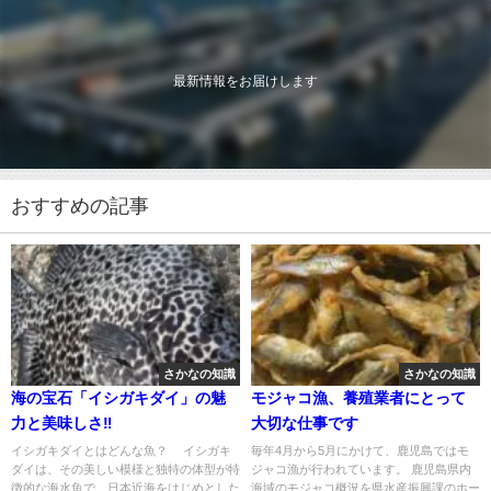
最新情報をお届けします
おすすめの記事
さかなの知識
さかなの知識
海の宝石「イシガキダイ」の魅
モジャコ漁、養殖業者にとって
力と美味しさ‼
大切な仕事です
イシガキダイとはどんな魚？ イシガキ
毎年4月から5月にかけて、鹿児島ではモ
ダイは、その美しい模様と独特の体型が特
ジャコ漁が行われています。 鹿児島県内
徴的な海水魚で、日本近海をはじめとした
海域のモジャコ概況を県水産振興課のホー