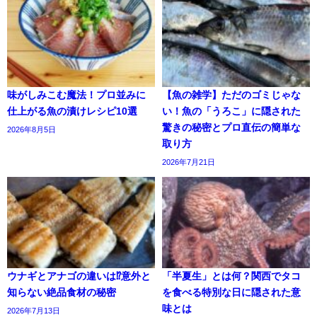
味がしみこむ魔法！プロ並みに
【魚の雑学】ただのゴミじゃな
仕上がる魚の漬けレシピ10選
い！魚の「うろこ」に隠された
驚きの秘密とプロ直伝の簡単な
2026年8月5日
取り方
2026年7月21日
ウナギとアナゴの違いは⁉意外と
「半夏生」とは何？関西でタコ
知らない絶品食材の秘密
を食べる特別な日に隠された意
味とは
2026年7月13日