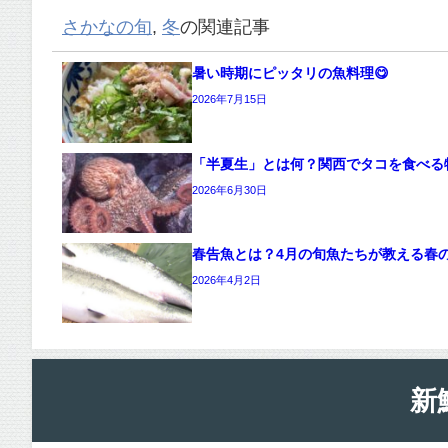
さかなの旬
,
冬
の関連記事
暑い時期にピッタリの魚料理😋
2026年7月15日
「半夏生」とは何？関西でタコを食べる
2026年6月30日
春告魚とは？4月の旬魚たちが教える春
2026年4月2日
新