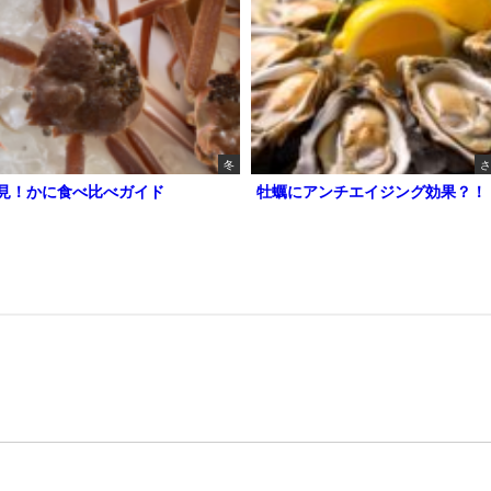
冬
さ
見！かに食べ比べガイド
牡蠣にアンチエイジング効果？！