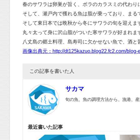
春のサワラは卵巣が旨く、ボラのカラスミの代わり
そして、瀬戸内で獲れる魚は脂が乗っており、まる
そして東日本では晩秋から冬にサワラの旬を迎えま
丸々太って身に沢山脂がついた寒サワラが好まれま
八丈島の郷土料理、島寿司に欠かせない魚で、酒と
画像出典元：http://dt125kazuo.blog22.fc2.com/blog-en
この記事を書いた人
サカマ
旬の魚、魚の調理方法から、漁港、産
最近書いた記事