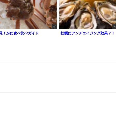
冬
さ
見！かに食べ比べガイド
牡蠣にアンチエイジング効果？！