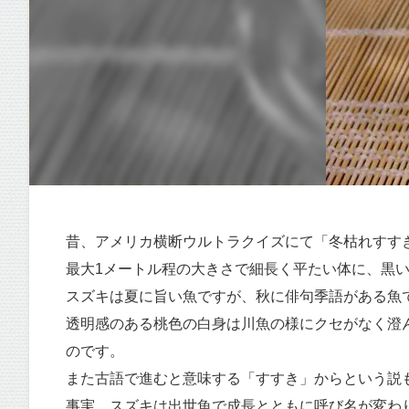
昔、アメリカ横断ウルトラクイズにて「冬枯れすす
最大1メートル程の大きさで細長く平たい体に、黒
スズキは夏に旨い魚ですが、秋に俳句季語がある魚
透明感のある桃色の白身は川魚の様にクセがなく澄
のです。
また古語で進むと意味する「すすき」からという説
事実、スズキは出世魚で成長とともに呼び名が変わ