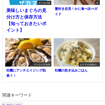
さかなの味
冬
蟹好き必見！かに食べ比べガ
美味しいまぐろの見
イド
分け方と保存方法
【知っておきたいポ
イント】
さかなの豆知識
おすすめ漁師めし
牡蠣にアンチエイジング効
牡蠣の炊き込みごはん
果？！
関連キーワード