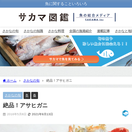
魚に関することいろいろ
さかなの旬
さかなの知識
さかな料理
全国の漁港紹介
連載記事
さかなと地
ホーム
さかなの旬
絶品！アサヒガニ
さかなの旬
冬
春
絶品！アサヒガニ
2016年5月8日
2021年9月13日