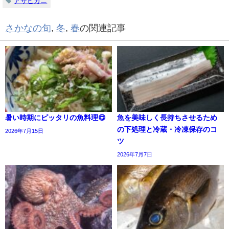
アサヒガニ
さかなの旬
,
冬
,
春
の関連記事
暑い時期にピッタリの魚料理😋
魚を美味しく長持ちさせるため
の下処理と冷蔵・冷凍保存のコ
2026年7月15日
ツ
2026年7月7日