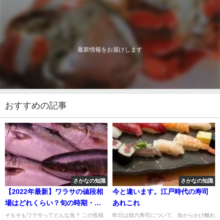
最新情報をお届けします
おすすめの記事
さかなの知識
さかなの知識
【2022年最新】ワラサの値段相
今と違います。江戸時代の寿司
場はどれくらい？旬の時期・人
あれこれ
気の調理方法もご紹介
そもそもワラサってどんな魚？ この投稿
昨日は助六寿司について、魚からかけ離れ