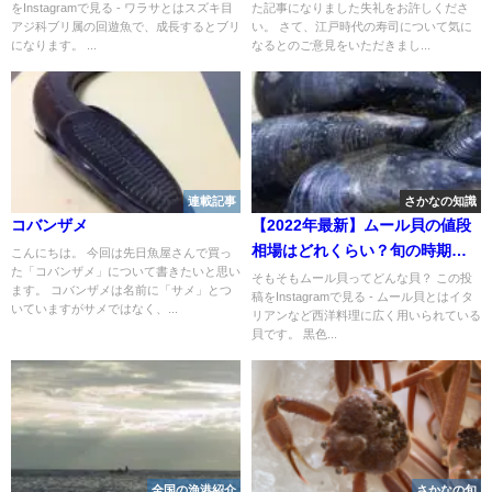
をInstagramで見る - ワラサとはスズキ目
た記事になりました失礼をお許しくださ
アジ科ブリ属の回遊魚で、成長するとブリ
い。 さて、江戸時代の寿司について気に
になります。 ...
なるとのご意見をいただきまし...
連載記事
さかなの知識
コバンザメ
【2022年最新】ムール貝の値段
相場はどれくらい？旬の時期・
こんにちは。 今回は先日魚屋さんで買っ
た「コバンザメ」について書きたいと思い
人気の調理方法もご紹介
そもそもムール貝ってどんな貝？ この投
ます。 コバンザメは名前に「サメ」とつ
稿をInstagramで見る - ムール貝とはイタ
いていますがサメではなく、...
リアンなど西洋料理に広く用いられている
貝です。 黒色...
全国の漁港紹介
さかなの旬