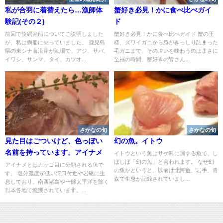
私が合羽に着替えたら…漁師体
蟹好き必見！かに食べ比べガイ
験記(その２)
ド
前回で旋網漁船についてご説明しました
蟹好き必見！かに食べ比べガイド 蟹の王
が、私は網船に乗っていました。 鹿児島
様、ズワイガニから身がぎっしり詰まった
県の東シナ海沿岸が漁場で、アジ、サバ、
毛ガニまで、その違いを味わうのはまさに
イワシ、サンマ、タイ、カツオ...
至福の時間。蟹好きの皆さん...
さかなの旬
さかなの旬
見た目はごついけど、色っぽい
幻の魚。イトウ
名前を持っています。アイナメ
イトウという魚はサケ科に属する魚で、し
ばしば「幻の魚」と言われます。 なぜ幻
アイナメとはカサゴ目に分類される魚で
の魚かというと、以前は北海道、岩手、青
す。 塩分濃度が低い河口付近や岩礁に生
森で生息が記録されていまし...
息しており、南西諸島や一部太平洋を除く
日本各地で漁獲されています。...