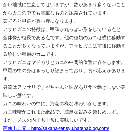
かい地域に生息してはいますが、数があまり多くないこと
からカニの中でも貴重なものと認識されています。
茹でると甲羅が真っ赤になります。
アサヒガニの特徴は、甲羅が丸っぽい形をしている点と、
全体像が縦長である点です。他の種類のカニは横に移動す
ることが多くなっていますが、アサヒガニは前後に移動す
る珍しい種類のカニです。
アサヒガニはヤドカリとカニの中間的位置に存在します。
甲羅の中の身はぎっしり詰まっており、食べ応えがありま
す。
身質はアッサリですがちゃんと味があり食べ飽きしない美
味しい蟹です。
カニの味わいの中に、海老の様な味わいがします。
カニ味噌がこれまた絶品で、濃厚な旨みを楽しめます。
また、メスの内子も非常に美味しいです。
画像出典元：http://sakana-tensyu.hatenablog.com/