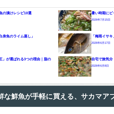
魚の漬けレシピ10選
暑い時期にピ
2026年7月15日
白身魚のライム蒸し」
「梅雨イサキ
2026年6月17日
王」が選ばれる3つの理由｜脂の
自宅で旅気分
2026年6月8日
鮮な鮮魚が手軽に買える、サカマア