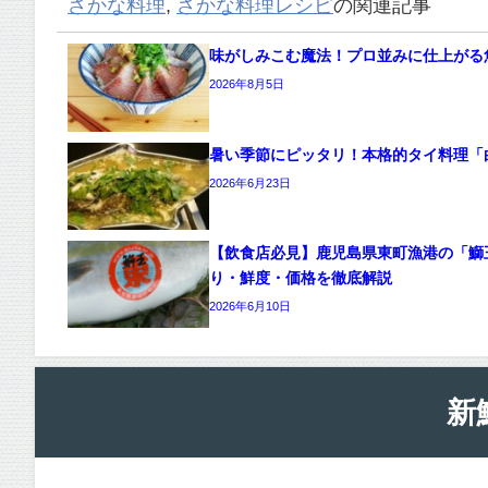
さかな料理
,
さかな料理レシピ
の関連記事
味がしみこむ魔法！プロ並みに仕上がる
2026年8月5日
暑い季節にピッタリ！本格的タイ料理「
2026年6月23日
【飲食店必見】鹿児島県東町漁港の「鰤
り・鮮度・価格を徹底解説
2026年6月10日
新