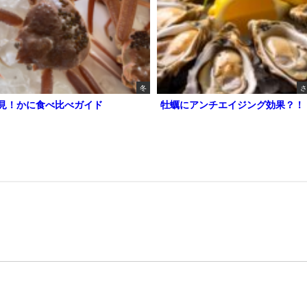
冬
さ
見！かに食べ比べガイド
牡蠣にアンチエイジング効果？！