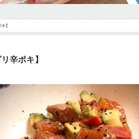
ポキ】
ピリ辛ポキ】