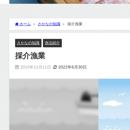
ホーム
さかなの知識
採介漁業
さかなの知識
漁法紹介
採介漁業
2015年11月11日
2022年6月30日