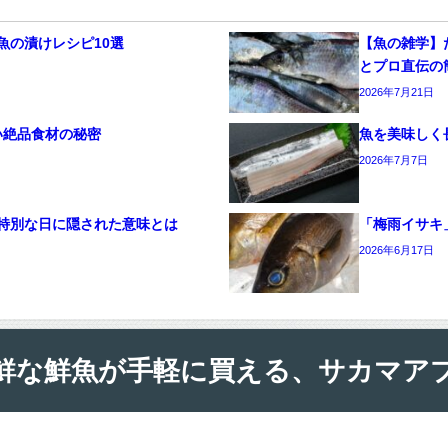
魚の漬けレシピ10選
【魚の雑学】
とプロ直伝の
2026年7月21日
い絶品食材の秘密
魚を美味しく
2026年7月7日
特別な日に隠された意味とは
「梅雨イサキ
2026年6月17日
鮮な鮮魚が手軽に買える、サカマア