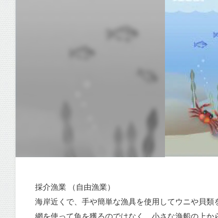
採介漁業 （自由漁業）
海岸近くで、手や簡単な漁具を使用してウニや貝類
網を使って魚を獲るのではなく、小さな漁船の上か