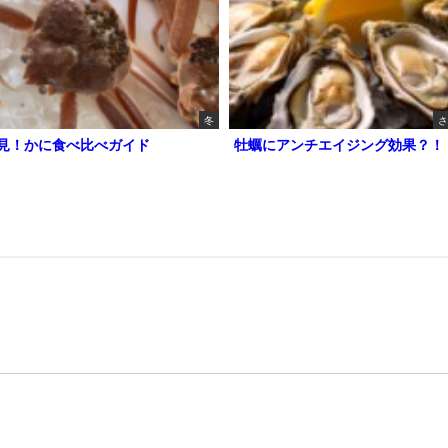
冬
さ
見！かに食べ比べガイド
牡蠣にアンチエイジング効果？！