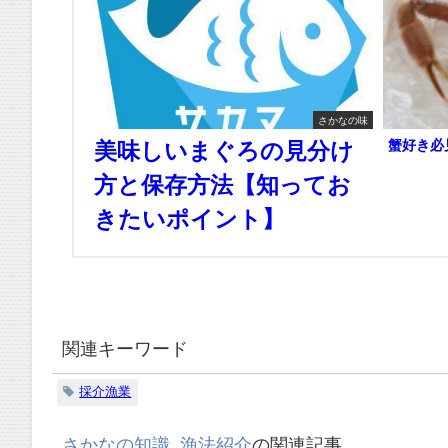
さかなの味
蟹好き必
美味しいまぐろの見分け
方と保存方法【知ってお
きたいポイント】
関連キーワード
採介漁業
さかなの知識
,
漁法紹介
の関連記事