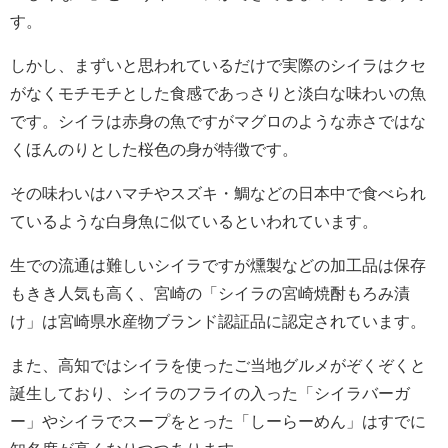
す。
しかし、まずいと思われているだけで実際のシイラはクセ
がなくモチモチとした食感であっさりと淡白な味わいの魚
です。シイラは赤身の魚ですがマグロのような赤さではな
くほんのりとした桜色の身が特徴です。
その味わいはハマチやスズキ・鯛などの日本中で食べられ
ているような白身魚に似ているといわれています。
生での流通は難しいシイラですが燻製などの加工品は保存
もきき人気も高く、宮崎の「シイラの宮崎焼酎もろみ漬
け」は宮崎県水産物ブランド認証品に認定されています。
また、高知ではシイラを使ったご当地グルメがぞくぞくと
誕生しており、シイラのフライの入った「シイラバーガ
ー」やシイラでスープをとった「しーらーめん」はすでに