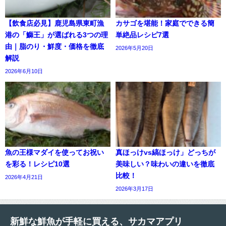
【飲食店必見】鹿児島県東町漁
カサゴを堪能！家庭でできる簡
港の「鰤王」が選ばれる3つの理
単絶品レシピ7選
由｜脂のり・鮮度・価格を徹底
2026年5月20日
解説
2026年6月10日
魚の王様マダイを使ってお祝い
真ほっけvs縞ほっけ」どっちが
を彩る！レシピ10選
美味しい？味わいの違いを徹底
比較！
2026年4月21日
2026年3月17日
新鮮な鮮魚が手軽に買える、サカマアプリ