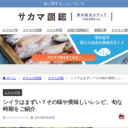
魚に関することいろいろ
さかなの旬
さかなの知識
さかな料理
全国の漁港紹介
連載記事
さかなと地
ホーム
さかなの知識
さかなの味
シイラはまずい？その味や美味しいレ
シピ、旬な時期をご紹介
さかなの味
シイラはまずい？その味や美味しいレシピ、旬な
時期をご紹介
2021年12月20日
2022年6月28日