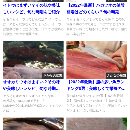
イトウはまずい？その味や美味
【2022年最新】ハガツオの値段
しいレシピ、旬な時期をご紹介
相場はどのくらい？旬の時期・
人気の調理方法もご紹介
そもそもイトウってどんな魚？ イトウと
そもそもハガツオってどんな魚？ この投
は一体どんな魚なんでしょうか。 イトウ
稿をInstagramで見る - ハガツオとはスズ
は漢字で書くと魚偏に鬼。日本では最大の
キ目サバ科に分類される魚の一種で、顎に
淡水魚でサケの仲間です。 ...
鋭い歯を持つこ...
さかなの知識
さかなの知識
オオカミウオはまずい？その味
【2022年最新】脂の多い魚ラン
や美味しいレシピ、旬な時期を
キング6選！美味しくて栄養の多
ご紹介
い魚とは？
そもそもオオカミウオってどんな魚？ こ
脂の多い魚ランキング6選【2022年最新
の投稿をInstagramで見る - ?
版】 脂の多くのった魚は、甘味があり、
igshid=MDJmNzVkMjY%3D オオカミウオ
とろける様な舌触りでとても美味しくいた
とは、...
だけます。 魚の脂にはと...