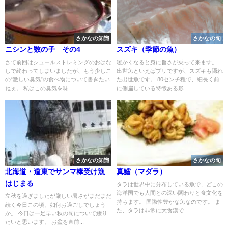
さかなの知識
さかなの旬
ニシンと数の子 その4
スズキ（季節の魚）
さて前回はシュールストレミングのおはな
暖かくなると身に旨さが乗って来ます。
しで終わってしまいましたが、もう少しこ
出世魚といえばブリですが、スズキも隠れ
の“激しい臭気”の食べ物について書きたい
た出世魚です。 80センチ程で、細長く前
ねぇ。 私はこの臭気を味...
に側扁している特徴ある形...
さかなの知識
さかなの旬
北海道・道東でサンマ棒受け漁
真鱈（マダラ）
はじまる
タラは世界中に分布している魚で、どこの
海洋国でも人間との深い関わりと食文化を
立秋を過ぎましたが厳しい暑さがまだまだ
持ちます。 国際性豊かな魚なのです。 ま
続く今日この頃、如何お過ごしでしょう
た、タラは非常に大食漢で...
か。 今日は一足早い秋の旬について綴り
たいと思います。 お盆を直前...