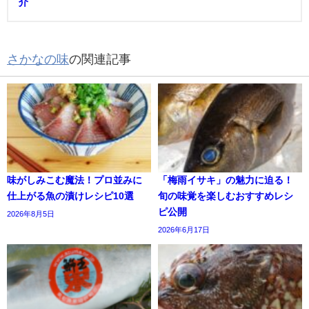
介
さかなの味
の関連記事
味がしみこむ魔法！プロ並みに
「梅雨イサキ」の魅力に迫る！
仕上がる魚の漬けレシピ10選
旬の味覚を楽しむおすすめレシ
ピ公開
2026年8月5日
2026年6月17日