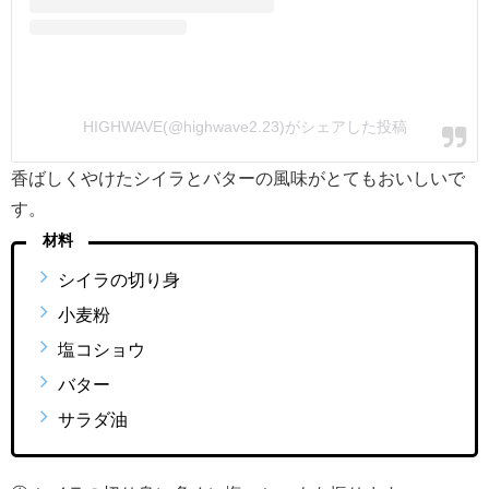
HIGHWAVE(@highwave2.23)がシェアした投稿
香ばしくやけたシイラとバターの風味がとてもおいしいで
す。
材料
シイラの切り身
小麦粉
塩コショウ
バター
サラダ油