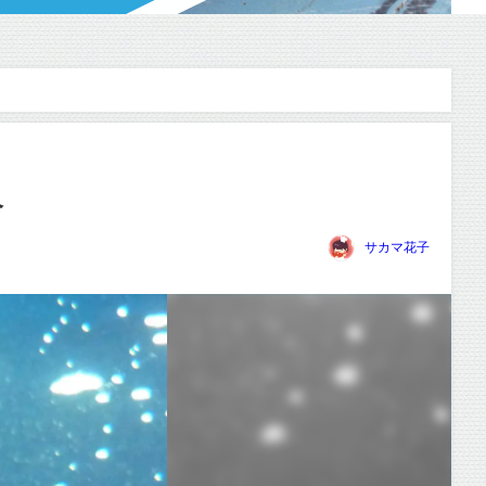
介
サカマ花子