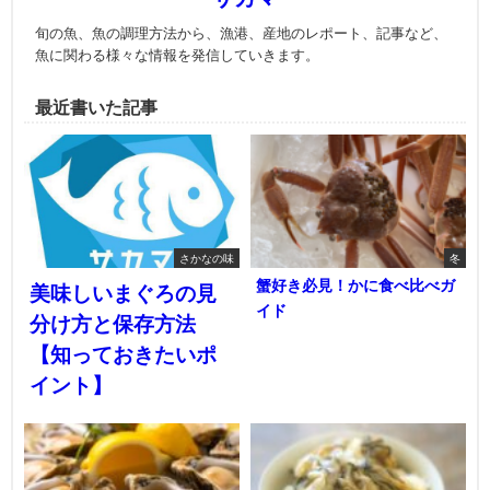
旬の魚、魚の調理方法から、漁港、産地のレポート、記事など、
魚に関わる様々な情報を発信していきます。
最近書いた記事
さかなの味
冬
蟹好き必見！かに食べ比べガ
美味しいまぐろの見
イド
分け方と保存方法
【知っておきたいポ
イント】