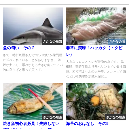
さかなの知識
さかなの旬
魚の匂い その２
非常に美味！ハッカク（トクビ
レ）
さて、時折魚屋さんで“サメの肉”が陳列棚
に並べられていることがありますね。 値
大きなウロコとヒレが特徴の魚です。 島
段が安いし、厚みがある大きな肉でコスパ
根県、朝鮮半島よりサハリンまでの日本海
的に良さげと思って買って...
側、相模湾より北の太平洋、オホーツク海
など比較的寒冷水域水深20...
さかなの知識
さかなの知識
焼き魚初心者必見！失敗しない
海苔のおはなし その5