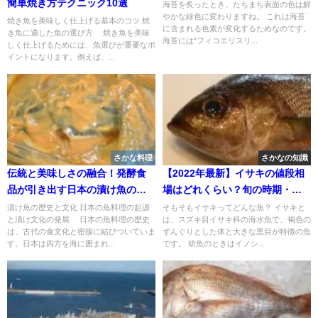
簡単焼き方テクニック10選
海苔を炙ったとき、たちまち表面の色は鮮
やかな緑色に変わりますね。 これは海苔
焼き魚を美味しく仕上げる基本のコツ 焼
に含まれる色素が変化するためなのです。
き魚に適した魚の選び方 焼き魚を美味
海苔には“フィコエリスリ...
しく仕上げるためには、魚選びが重要なポ
イントになります。例えば、...
さかな料理
さかなの知識
伝統と美味しさの融合！発酵食
【2022年最新】イサキの値段相
品が引き出す日本の漬け魚の魅
場はどれくらい？旬の時期・人
力
気の調理方法もご紹介
漬け魚の歴史と文化 日本の魚料理の起源
そもそもイサキってどんな魚？ イサキと
と漬け文化の発展 日本の魚料理の歴史
は、スズキ目イサキ科の海水魚で、褐色の
は、古代の食文化と密接に結びついていま
ずんぐりとした体と大きな黒目が特徴の魚
す。日本は四方を海に囲まれ...
です。 幼魚のときはイノシ...