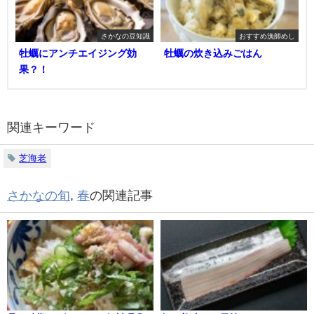
さかなの豆知識
おすすめ漁師めし
牡蠣にアンチエイジング効
牡蠣の炊き込みごはん
果？！
関連キーワード
芝海老
さかなの旬
,
春
の関連記事