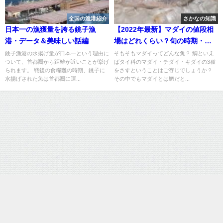
全国の漁港紹介
さかなの知識
日本一の漁獲量を誇る銚子漁
【2022年最新】マダイの値段相
港・データ＆美味しい話編
場はどれくらい？旬の時期・人
気の調理方法もご紹介
銚子漁港の水揚げ量が日本一という理由に
そもそもマダイってどんな魚？ 鯛といえ
ついて、首都圏から距離が近いことが挙げ
ばタイ科のマダイ・チダイ・キダイの3種
られます。 戦後の食糧難の時期、銚子に
をさすということはご存じでしょうか？
水揚げされた魚は首都圏に運...
その中でもマダイとは鯛だと...