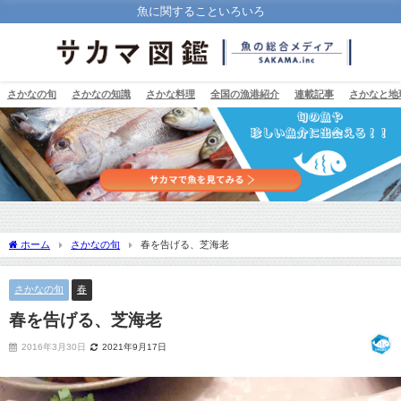
魚に関することいろいろ
さかなの旬
さかなの知識
さかな料理
全国の漁港紹介
連載記事
さかなと地
ホーム
さかなの旬
春を告げる、芝海老
さかなの旬
春
春を告げる、芝海老
2016年3月30日
2021年9月17日