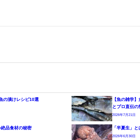
魚の漬けレシピ10選
【魚の雑学】
とプロ直伝の
2026年7月21日
い絶品食材の秘密
「半夏生」と
2026年6月30日