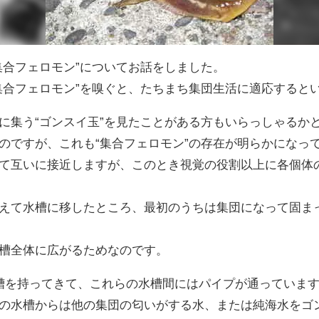
集合フェロモン”についてお話をしました。
集合フェロモン”を嗅ぐと、たちまち集団生活に適応すると
に集う“ゴンスイ玉”を見たことがある方もいらっしゃるか
のですが、これも“集合フェロモン”の存在が明らかになっ
て互いに接近しますが、このとき視覚の役割以上に各個体の
えて水槽に移したところ、最初のうちは集団になって固ま
槽全体に広がるためなのです。
槽を持ってきて、これらの水槽間にはパイプが通っていま
の水槽からは他の集団の匂いがする水、または純海水をゴ