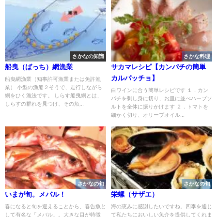
さかなの知識
さかな料理
船曳（ばっち）網漁業
サカマレシピ【カンパチの簡単
カルパッチョ】
船曳網漁業（知事許可漁業または免許漁
業） 小型の漁船２そうで、走行しながら
白ワインに合う簡単レシピです １．カン
網をひく漁法です。 しらす船曳網とは、
パチを刺し身に切り、お皿に並べハーブソ
しらすの群れを見つけ、その魚...
ルトを全体に振りかけます ２．トマトを
細かく切り、オリーブオイル...
さかなの旬
さかなの旬
いまが旬。メバル！
栄螺（サザエ）
春になると旬を迎えることから、春告魚と
海の恵みに感謝したいですね。四季を通じ
して有名な「メバル」。大きな目が特徴
て私たちにおいしい魚介を提供してくれま