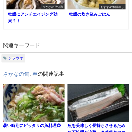
さかなの豆知識
おすすめ漁師めし
牡蠣にアンチエイジング効
牡蠣の炊き込みごはん
果？！
関連キーワード
シラウオ
さかなの旬
,
春
の関連記事
暑い時期にピッタリの魚料理😋
魚を美味しく長持ちさせるため