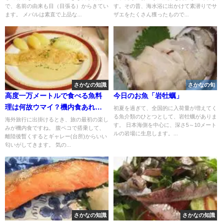
で、名前の由来も目（目張る）からきてい
す。その昔、海水浴に出かけて素潜りでサ
ます。 メバルは素直で上品な...
ザエをたくさん獲ったもので...
さかなの知識
さかなの旬
高度一万メートルで食べる魚料
今日のお魚「岩牡蠣」
理は何故ウマイ？機内食あれこ
初夏を過ぎて、全国的に入荷量が増えてく
る魚介類のひとつとして、岩牡蠣がありま
れ
海外旅行に出掛けるとき、旅の最初の楽し
す。 日本海側を中心に、深さ5～10メート
みが機内食ですね。 腹ペコで搭乗して、
ルの岩場に生息します。...
離陸後暫くするとギャレー(台所)からいい
匂いがしてきます。 気の...
さかなの知識
さかなの知識