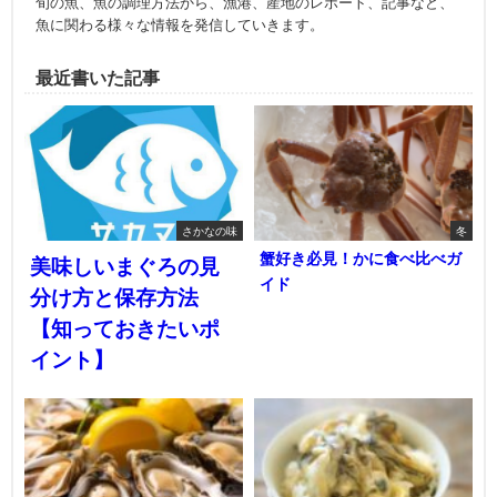
旬の魚、魚の調理方法から、漁港、産地のレポート、記事など、
魚に関わる様々な情報を発信していきます。
最近書いた記事
さかなの味
冬
蟹好き必見！かに食べ比べガ
美味しいまぐろの見
イド
分け方と保存方法
【知っておきたいポ
イント】