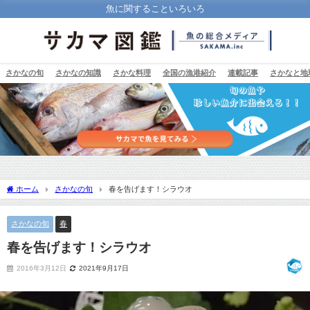
魚に関することいろいろ
さかなの旬
さかなの知識
さかな料理
全国の漁港紹介
連載記事
さかなと地
ホーム
さかなの旬
春を告げます！シラウオ
さかなの旬
春
春を告げます！シラウオ
2016年3月12日
2021年9月17日