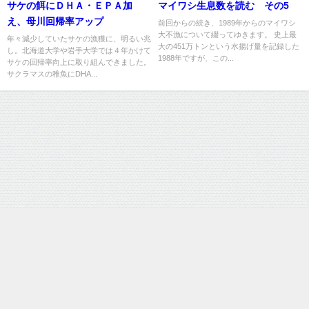
サケの餌にＤＨＡ・ＥＰＡ加
マイワシ生息数を読む その5
え、母川回帰率アップ
前回からの続き、1989年からのマイワシ
大不漁について綴ってゆきます。 史上最
年々減少していたサケの漁獲に、明るい兆
大の451万トンという水揚げ量を記録した
し。北海道大学や岩手大学では４年かけて
1988年ですが、この...
サケの回帰率向上に取り組んできました。
サクラマスの稚魚にDHA...
運営：株式会社SAKAMA
魚の総合メディア | サカマ図鑑 All Rights Reserved.