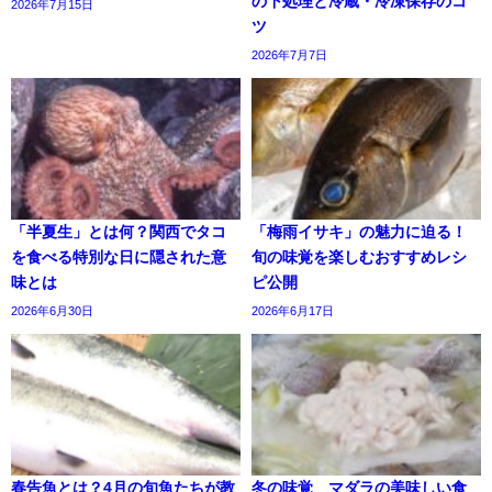
の下処理と冷蔵・冷凍保存のコ
2026年7月15日
ツ
2026年7月7日
「半夏生」とは何？関西でタコ
「梅雨イサキ」の魅力に迫る！
を食べる特別な日に隠された意
旬の味覚を楽しむおすすめレシ
味とは
ピ公開
2026年6月30日
2026年6月17日
春告魚とは？4月の旬魚たちが教
冬の味覚 マダラの美味しい食