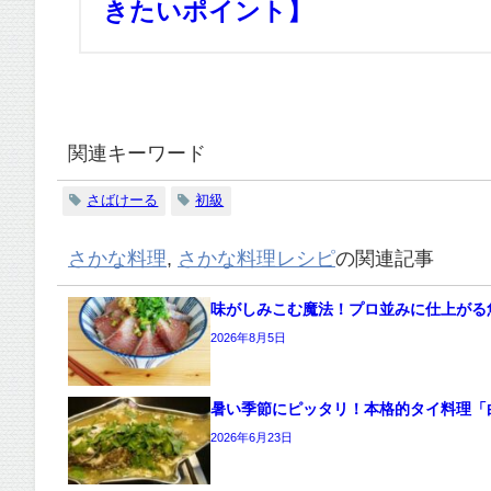
きたいポイント】
関連キーワード
さばけーる
初級
さかな料理
,
さかな料理レシピ
の関連記事
味がしみこむ魔法！プロ並みに仕上がる
2026年8月5日
暑い季節にピッタリ！本格的タイ料理「
2026年6月23日