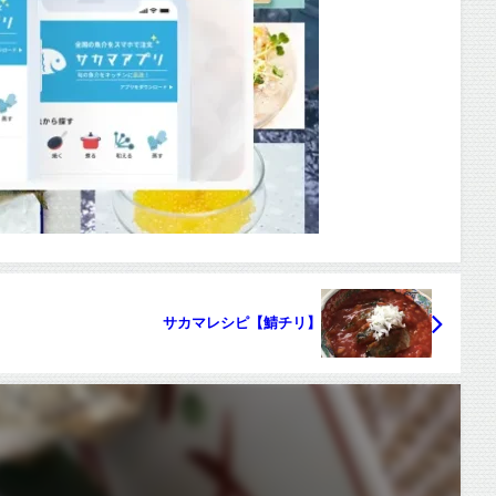
サカマレシピ【鯖チリ】