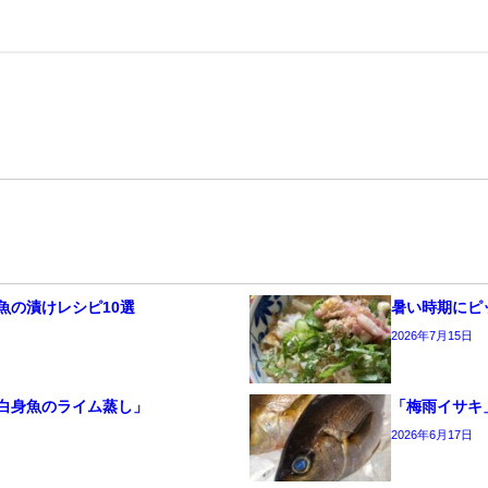
魚の漬けレシピ10選
暑い時期にピ
2026年7月15日
白身魚のライム蒸し」
「梅雨イサキ
2026年6月17日