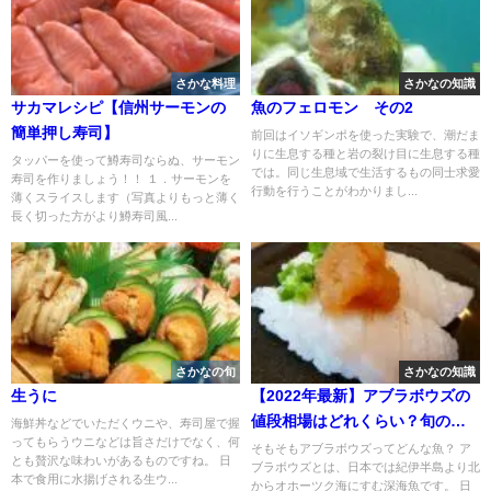
さかな料理
さかなの知識
サカマレシピ【信州サーモンの
魚のフェロモン その2
簡単押し寿司】
前回はイソギンポを使った実験で、潮だま
りに生息する種と岩の裂け目に生息する種
タッパーを使って鱒寿司ならぬ、サーモン
では。同じ生息域で生活するもの同士求愛
寿司を作りましょう！！ １．サーモンを
行動を行うことがわかりまし...
薄くスライスします（写真よりもっと薄く
長く切った方がより鱒寿司風...
さかなの旬
さかなの知識
生うに
【2022年最新】アブラボウズの
値段相場はどれくらい？旬の時
海鮮丼などでいただくウニや、寿司屋で握
ってもらうウニなどは旨さだけでなく、何
期・人気の調理方法もご紹介
そもそもアブラボウズってどんな魚？ ア
とも贅沢な味わいがあるものですね。 日
ブラボウズとは、日本では紀伊半島より北
本で食用に水揚げされる生ウ...
からオホーツク海にすむ深海魚です。 日