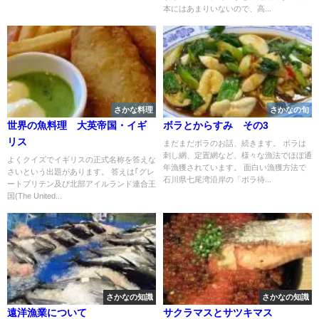
本にはあまりいないので、高...
さかな料理
さかなの旬
世界の魚料理 大英帝国・イギ
ボラとからすみ その3
リス
まだまだボラのお話、続きます。 ボラは
刺し網、定置網など、様々な漁法でほぼ通
よくクイズでイギリスの正式名称を答えな
年漁獲されています。 面白い漁獲方法で
さいという出題があります。 答えは｢グレ
石川県七尾湾沿岸の「ボラ待...
ートブリテン及び北部アイルランド連合王
国(The United...
さかなの知識
さかなの知識
遠洋漁業について
サクラマスとサツキマス