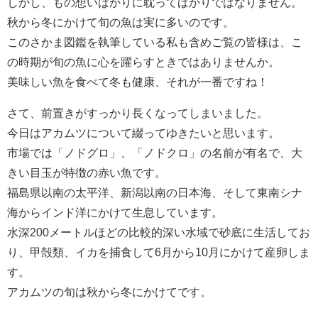
しかし、もの想いばかりに耽ってばかりではなりません。
秋から冬にかけて旬の魚は実に多いのです。
このさかま図鑑を執筆している私も含めご覧の皆様は、こ
の時期が旬の魚に心を躍らすときではありませんか。
美味しい魚を食べて冬も健康、それが一番ですね！
さて、前置きがすっかり長くなってしまいました。
今日はアカムツについて綴ってゆきたいと思います。
市場では「ノドグロ」、「ノドクロ」の名前が有名で、大
きい目玉が特徴の赤い魚です。
福島県以南の太平洋、新潟以南の日本海、そして東南シナ
海からインド洋にかけて生息しています。
水深200メートルほどの比較的深い水域で砂底に生活してお
り、甲殻類、イカを捕食して6月から10月にかけて産卵しま
す。
アカムツの旬は秋から冬にかけてです。