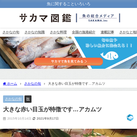
魚に関することいろいろ
さかなの旬
さかなの知識
さかな料理
全国の漁港紹介
連載記事
さかなと地
ホーム
さかなの旬
大きな赤い目玉が特徴です…アカムツ
さかなの旬
秋
大きな赤い目玉が特徴です…アカムツ
2015年10月14日
2021年9月17日