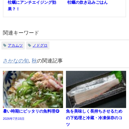
牡蠣にアンチエイジング効
牡蠣の炊き込みごはん
果？！
関連キーワード
アカムツ
ノドグロ
さかなの旬
,
秋
の関連記事
暑い時期にピッタリの魚料理😋
魚を美味しく長持ちさせるため
の下処理と冷蔵・冷凍保存のコ
2026年7月15日
ツ