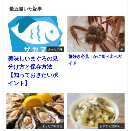
最近書いた記事
さかなの味
冬
蟹好き必見！かに食べ比べガ
美味しいまぐろの見
イド
分け方と保存方法
【知っておきたいポ
イント】
さかなの豆知識
おすすめ漁師めし