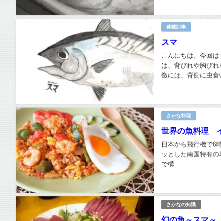
連載記事
スマ
こんにちは。今回は
は、背びれや胸びれ
徴には、背側に虫食い
さかな料理
世界の魚料理 
日本から飛行機で6
ッとした南国特有の暑
で構...
さかなの知識
幻の魚～スマ～