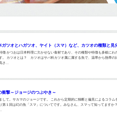
本ガツオとハガツオ、ヤイト（スマ）など、カツオの種類と見
特徴 かつおは日本料理に欠かせない食材であり、その種類や特徴も多岐にわ
す。 カツオとは？ カツオはサバ科カツオ属に属する魚で、温帯から熱帯の
さ...
の衝撃～ジョージのつぶやき～
まして。サカマのジョージです。 これから定期的に独断と偏見によるコラムを
り第１回は幻の魚「スマ」についてです。みなさん、スマって知ってますか
.