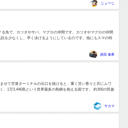
じょーじ
する魚で、カツオやサバ、マグロの仲間です。カツオやマグロの仲間
抵抗を少なくし、早く泳げるようにしているのです。他にもスマの特
原田 泰希
済ませて空港ターミナルの出口を抜けると、重く甘い香りと共にムワ
、1万3,446島という世界最多の島嶼を抱える国です。 約300の民族
サカマ