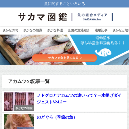
魚に関することいろいろ
さかなの旬
さかなの知識
さかな料理
全国の漁港紹介
連載記事
さかなと地
アカムツの記事一覧
ノドグロとアカムツの違いって？ー水揚げダイ
ジェストVol.2ー
さかなの知識
のどぐろ（季節の魚）