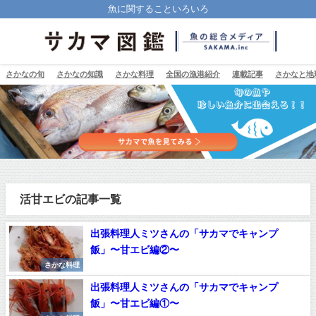
魚に関することいろいろ
さかなの旬
さかなの知識
さかな料理
全国の漁港紹介
連載記事
さかなと地
活甘エビの記事一覧
出張料理人ミツさんの「サカマでキャンプ
飯」〜甘エビ編②〜
さかな料理
出張料理人ミツさんの「サカマでキャンプ
飯」〜甘エビ編①〜