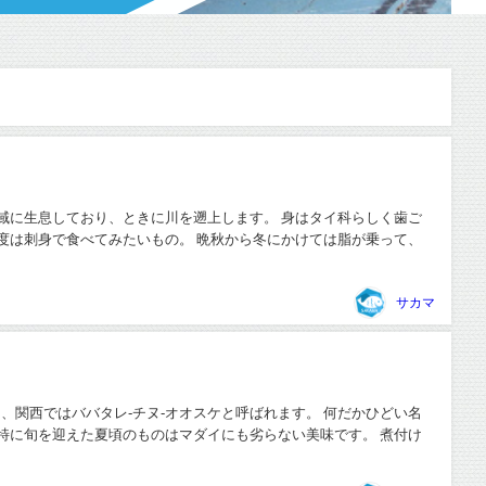
域に生息しており、ときに川を遡上します。 身はタイ科らしく歯ご
度は刺身で食べてみたいもの。 晩秋から冬にかけては脂が乗って、
サカマ
、関西ではババタレ-チヌ-オオスケと呼ばれます。 何だかひどい名
特に旬を迎えた夏頃のものはマダイにも劣らない美味です。 煮付け