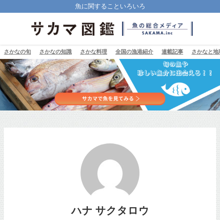
魚に関することいろいろ
さかなの旬
さかなの知識
さかな料理
全国の漁港紹介
連載記事
さかなと地
ハナ サクタロウ