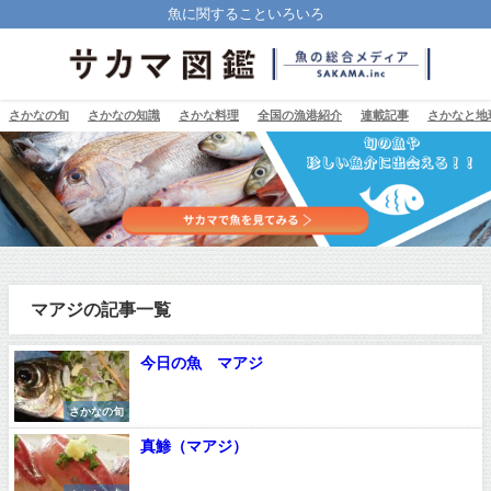
魚に関することいろいろ
さかなの旬
さかなの知識
さかな料理
全国の漁港紹介
連載記事
さかなと地
マアジの記事一覧
今日の魚 マアジ
さかなの旬
真鯵（マアジ）