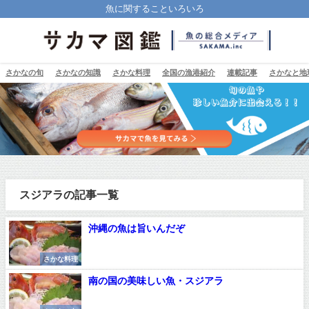
魚に関することいろいろ
さかなの旬
さかなの知識
さかな料理
全国の漁港紹介
連載記事
さかなと地
スジアラの記事一覧
沖縄の魚は旨いんだぞ
さかな料理
南の国の美味しい魚・スジアラ