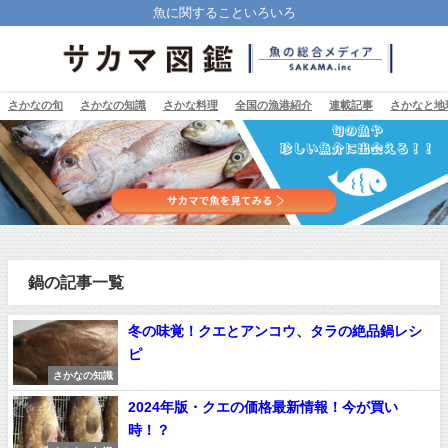
魚に関することいろいろ
さかなの旬
さかなの知識
さかな料理
全国の漁港紹介
連載記事
さかなと地
鍋の記事一覧
冬の味覚！クエとアンコウ、タラの絶品鍋レシ
ピ
さかなの知識
2024年版・クエの価格最新情報！今が買い
時！？